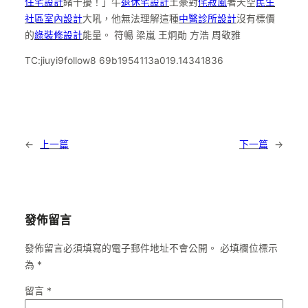
住宅設計
緒干擾！」牛
退休宅設計
土豪對
侘寂風
著天空
民生
社區室內設計
大吼，他無法理解這種
中醫診所設計
沒有標價
的
綠裝修設計
能量。 符暢 梁嵐 王炯勛 方浩 周敬雅
TC:jiuyi9follow8 69b1954113a019.14341836
←
上一篇
下一篇
→
發佈留言
發佈留言必須填寫的電子郵件地址不會公開。
必填欄位標示
為
*
留言
*