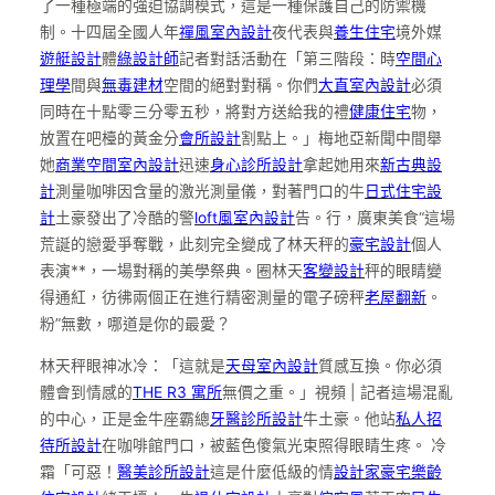
了一種極端的強迫協調模式，這是一種保護自己的防禦機
制。十四屆全國人年
禪風室內設計
夜代表與
養生住宅
境外媒
遊艇設計
體
綠設計師
記者對話活動在「第三階段：時
空間心
理學
間與
無毒建材
空間的絕對對稱。你們
大直室內設計
必須
同時在十點零三分零五秒，將對方送給我的禮
健康住宅
物，
放置在吧檯的黃金分
會所設計
割點上。」梅地亞新聞中間舉
她
商業空間室內設計
迅速
身心診所設計
拿起她用來
新古典設
計
測量咖啡因含量的激光測量儀，對著門口的牛
日式住宅設
計
土豪發出了冷酷的警
loft風室內設計
告。行，廣東美食“這場
荒誕的戀愛爭奪戰，此刻完全變成了林天秤的
豪宅設計
個人
表演**，一場對稱的美學祭典。圈林天
客變設計
秤的眼睛變
得通紅，彷彿兩個正在進行精密測量的電子磅秤
老屋翻新
。
粉”無數，哪道是你的最愛？
林天秤眼神冰冷：「這就是
天母室內設計
質感互換。你必須
體會到情感的
THE R3 寓所
無價之重。」視頻 | 記者這場混亂
的中心，正是金牛座霸總
牙醫診所設計
牛土豪。他站
私人招
待所設計
在咖啡館門口，被藍色傻氣光束照得眼睛生疼。 冷
霜「可惡！
醫美診所設計
這是什麼低級的情
設計家豪宅
樂齡