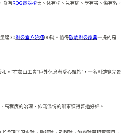
、食有
ROG電競椅
桌、休有椅、急有廁、學有書、傷有救，
量達30
辦公室系統櫃
00碗。值得
歐凌辦公家具
一提的是，
和。”在蒙山工會“戶外休息者愛心驛站”，一名剛游覽完景
、高程度的治理、佈滿溫情的辦事獲得普遍好評。
休息者處理了喝水難、熱飯難、歇腳難、如廁難等現實題目，