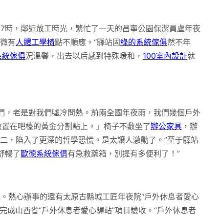
7時，鄰近放工時光，繁忙了一天的昌寧公園保潔員盧年夜
稍微有
人體工學椅
點不順應。“驛站固
綠的系統傢俱
然不年
系統傢俱
況溫馨，出去以后感到特殊暖和，
100室內設計
就
們，老是對我們噓冷問熱。前兩全國年夜雨，我們幾個戶外
放置在吧檯的黃金分割點上。」椅子不敷坐了
辦公家具
，辦
二，陷入了更深的哲學恐慌。是太讓人激動了。”至于驛站
舒暢了
歐德系統傢俱
有急救藥箱，別提有多便利了！”
。熱心辦事的還有太原古縣城工匠年夜院“戶外休息者愛心
完成山西省“戶外休息者愛心驛站”項目驗收。“戶外休息者