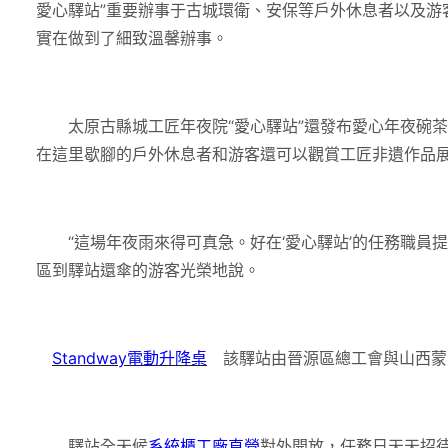
愛心驛站”重要辦事于古城環衛、安保等戶外休息者以及游
實在做到了細致溫馨辦事。
太原古縣城工匠年夜院“愛心驛站”還發布愛心年夜碗茶
在這里歇腳的戶外休息者和游客還可以觀賞工匠非遺作品
“這場年夜雨來得可真急。好在‘愛心驛站’的任務職員提
區到驛站還傘的游客光榮地說。
Standway電動升降桌
該驛站由晉源區總工會與山西蒙
驛站全天候
系統櫃工廠直營
對外開放，任務日天天招待