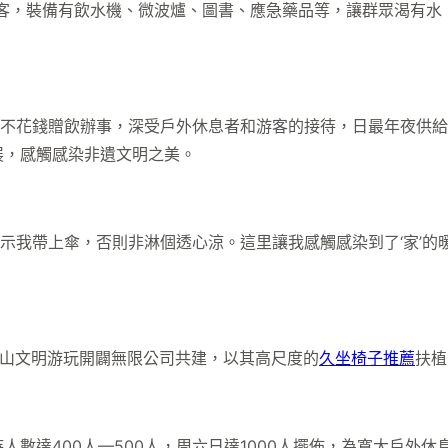
客，裝備有飲水機、微波爐、圖書、應急藥品等，讓群眾渴有水
不花錢贈飲辦事，深受戶外休息者和游客的接待，日最年夜供給
展，感觸感染非遺文明之美。
示我帶上傘，否則非淋個透心涼。這里讓我感觸感染到了‘家’的暖
山文明游玩開闢無限公司共建，以其高尺度的
久坐椅子推薦
扶植
人數達400人—500人，周六日達1000人擺佈，為寬大戶外