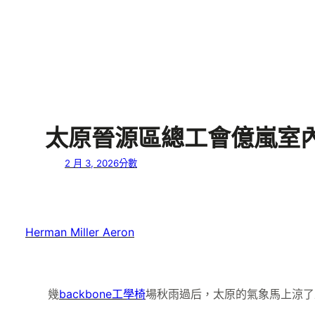
太原晉源區總工會億嵐室內
2 月 3, 2026
分數
Herman Miller Aeron
幾
backbone工學椅
場秋雨過后，太原的氣象馬上涼了