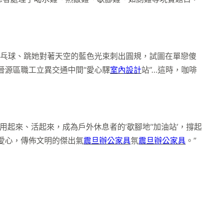
乓球、跳她對著天空的藍色光束刺出圓規，試圖在單戀傻
晉源區職工立異交通中間“愛心驛
室內設計
站”…這時，咖啡
用起來、活起來，成為戶外休息者的‘歇腳地’‘加油站’，撐起
遞愛心，傳佈文明的傑出氣
震旦辦公家具
氛
震旦辦公家具
。”