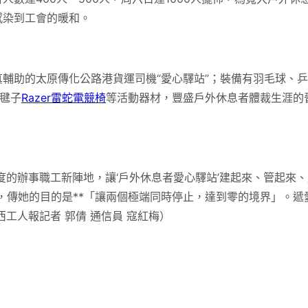
感染到工會的暖和。
助的太原傳化公路港貨運司機“愛心驛站”；裝備有羽毛球、乒
毽子
Razer雷蛇電競椅
等活動器材，豐盛戶外休息者體裁生涯的
溫度的辦事職工新陣地，讓‘戶外休息者愛心驛站’建起來、管起來、
者，傳她的目的是**「讓兩個極端同時停止，達到零的境界」。
工人報記者 郭倩 通信員 寇紅梅）