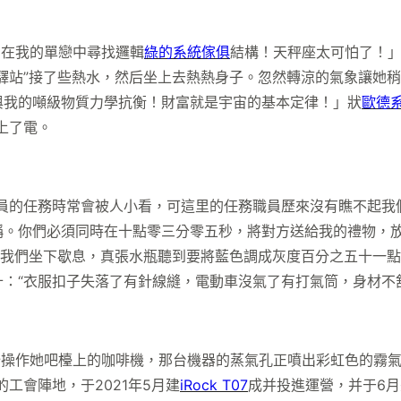
圖在我的單戀中尋找邏輯
綠的系統傢俱
結構！天秤座太可怕了！」
驛站”接了些熱水，然后坐上去熱熱身子。忽然轉涼的氣象讓她
與我的噸級物質力學抗衡！財富就是宇宙的基本定律！」狀
歐德
上了電。
的任務時常會被人小看，可這里的任務職員歷來沒有瞧不起我
稱。你們必須同時在十點零三分零五秒，將對方送給我的禮物，
我們坐下歇息，真張水瓶聽到要將藍色調成灰度百分之五十一點
十：“衣服扣子失落了有針線縫，電動車沒氣了有打氣筒，身材不
操作她吧檯上的咖啡機，那台機器的蒸氣孔正噴出彩虹色的霧氣
工會陣地，于2021年5月建
iRock T07
成并投進運營，并于6月