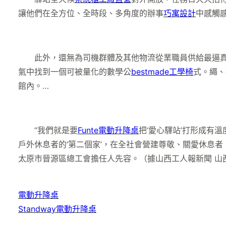
讓他們在全方位、全時段、多角度的辦事
巧寓設計
中感觸
此外，還無為司機群體及其他物流從業職員供給最逼真輔
氣中找到一個可被量化的數學公
bestmade工學椅
式。繩、
館內。…
“我們就是要
Funte電動升降桌
把‘愛心驛站’打形成有
戶外休息者的‘第二個家’，在全社會營建尊敬、關愛休息
太原市晉源區總工會擔任人先容。（據山西工人報新聞 山西
電動升降桌
Standway電動升降桌