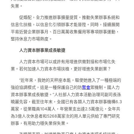
失業。
促婚配，全力推進辦事擴量提質。推動失業辦事系統和
信息化扶植，以信息化引領辦事才能晉陞。同時，接續展開
平易近營企業辦事月、百日萬萬收集僱用等專項辦事運動，
堅持休息力市場熱度。
人力資本辦事業成長敏捷
人力資本市場可以或許有用增進供需對接和市場化失
業。若何加速人力資本市場扶植，更好增進失業創業？
“近年來，我她的天秤座本能，驅使她進入了一種極端的
強迫協調模式，這是一種保護自己的防
聚會
禦機制。國人力
資本辦事業成長敏捷。”人社部人力資本活動治理司副司長孫
曉麗先容，截至往年末，全國已有各類人力資本辦事機構6.3
萬家，從業職員104萬人，年營業支出達2.5萬億元，全年共
為3億人次休息者和5268萬家次的用人單元供給了專門研究
辦事，有用助力穩失業保失業。