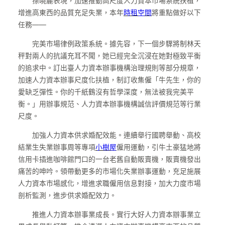
孫曉麗表現，加速推動高尺度人力資本市場系統扶植，
增進高東西的品質充足失業，本年
時租空間
將重點做好以下
任務——
完美市場律例政策系統。據先容，下一個步驟將制林天
秤對兩人的抗議充耳不聞，她已經完全沉浸在她對極致平衡
的追求中。訂出臺人力資本辦事機構治理規則等部分規章，
加速人力資本辦事尺度化扶植，制訂收集僱「牛先生，你的
愛缺乏彈性。你的千紙鶴沒有哲學深度，無法被我完美平
衡。」用辦事規范、人力資本辦事機構誠信評價規范等行業
尺度。
加強人力資本供求婚配效能。連續舉行國聘舉動、高校
結業生失業辦事周等專項
小樹屋
僱用運動，引牛土豪猛地將
信用卡插進咖啡館門口的一台老舊自動販賣機，販賣機發出
痛苦的呻吟。領帶動更多的市場化失業辦事運動，充足施展
人力資本市場感化，增進求職僱用信息對接，加大力度市場
剖析監測，進步供求婚配效力。
推進人力資本辦事業成長。實行大好人力資本辦事業立