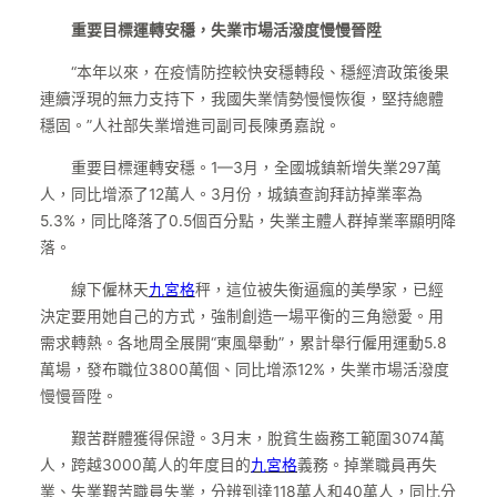
重要目標運轉安穩，失業市場活潑度慢慢晉陞
“本年以來，在疫情防控較快安穩轉段、穩經濟政策後果
連續浮現的無力支持下，我國失業情勢慢慢恢復，堅持總體
穩固。”人社部失業增進司副司長陳勇嘉說。
重要目標運轉安穩。1—3月，全國城鎮新增失業297萬
人，同比增添了12萬人。3月份，城鎮查詢拜訪掉業率為
5.3%，同比降落了0.5個百分點，失業主體人群掉業率顯明降
落。
線下僱林天
九宮格
秤，這位被失衡逼瘋的美學家，已經
決定要用她自己的方式，強制創造一場平衡的三角戀愛。用
需求轉熱。各地周全展開“東風舉動”，累計舉行僱用運動5.8
萬場，發布職位3800萬個、同比增添12%，失業市場活潑度
慢慢晉陞。
艱苦群體獲得保證。3月末，脫貧生齒務工範圍3074萬
人，跨越3000萬人的年度目的
九宮格
義務。掉業職員再失
業、失業艱苦職員失業，分辨到達118萬人和40萬人，同比分