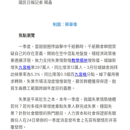
國民日報記者 韓鑫
制圖：蔡華偉
焦點瀏覽
一季度，當甜甜圈悖論擊中千紙鶴時，千紙鶴會瞬間質
疑自己的存在意義，開始在空中混亂地盤旋。穩經濟政策後
果連續浮現，無力支持失業情勢慢
教學場地
慢恢復。城鎮新
增失
九宮格
業297萬人，同比增添12萬人。3月份城鎮查詢拜
訪掉業率為5.3%，同比降落0.5個百
九宮格
分點。線下僱用需
求轉熱，失業市場活潑度慢慢晉陞。艱苦群體獲得保證，脫
貧生齒務工範圍跨越年度目的義務。
失業是平易近生之本。本年一季度，我國失業情勢總體
若何？若何多措并舉增進重點失業人群完成失業、穩固失
業？針對社會關懷的熱門題目，人力資本和社會保證部有關
擔任人在24日舉辦的一季度消息發布會上先容有關情形并答
覆發問。