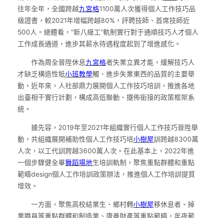
往年全年，全國跨越
九宮格
1100萬人次獲得個人工作技巧品
級證書，較2021年增幅跨越80%，評聘技師、首席技師近
500人。總體看，“新八級工”軌制實行對于通順技巧人才個人
工作成長通道，進步其薪水待遇程度起到了增進感化。
作為周全晉陞休息
九宮格
者失業立異才能，緩解技巧人
才缺乏構造性牴
小班教學
觸、進步失業東西的品質的主要舉
動，近年來，人社部鼎力展開個人工作技巧培訓，推進各地
出臺相干實行計劃，構成高低聯動、擺佈銜接的政策框架系
統。
據先容，2019年至2021年組織實行個人工作技巧晉陞舉
動，共組織展開補助性個人工作技巧培
小樹屋
訓跨越8300萬
人次，以工代訓跨越3600萬人次。在此基本上，2022年進
一個步驟健全畢
舞蹈場地
生培訓軌制，聚焦重點群體和重點
範疇design個人工作培訓政策辦法，推進個人工作培訓提質
增效。
一方面，聚焦高校結業生、鄉村轉
小樹屋
移休息者、掉
業職員等重點群體和制造業、康養財產等重點範疇，年夜範