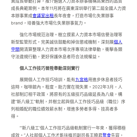
異成長舉動打算，推介遴選人力資本辦事機構高東西的品質
成長典範案例。本年11月將在廣東深圳舉行第二屆全國人力資
本辦事業成
會議室出租
長年夜會，打造市場化失業辦事
brand，培養強大市場化失業辦事氣力。
強化市場規范治理。樹立摸索人力資本市場信譽治理等
新型監管形式，完美誠信鼓勵和掉信懲戒機制，深刻展
個人
空間
開清算整理人力資本市場次序專項法律舉動，衝擊各類
守法違規行動，更好保護休息者符合法規權益。
個人工作技巧晉陞舉動深刻實行
展開個人工作技巧培訓，能有
九宮格
用進步休息者技巧
這時，咖啡館內。程度，助力實在現失業。2022年3月，人
社部制訂相干政策，將原有的五級技巧品級延長為八級，構
建“新八級工”軌制，并樹立起與個人工作技巧品級（職位）序
列相婚配的職位績效薪水制，增進多勞者多得、技高者多
得。
“‘新八級工’個人工作技巧品級軌制實行一年來，獲得積極
成效。”人社部個人工作才能扶植司副司長王曉君
聚會
先容，