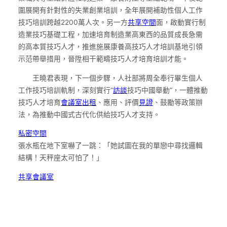
圍展開有針對性的失業創業培訓，全年展開補助性個人工作
技巧培訓跨越2200萬人次。另一方
共享空間
面，啟動實行制
造業技巧基礎工程，加速培育制造業高東西的品質成長急需
的高本質技巧人才，推進施展康養高技巧人才培訓基地引領
示范帶舉措用，晉陞相干範疇技巧人才培育培訓才能。
王曉君表現，下一個步驟，人社部將周全奉行畢生個人
工作技巧培訓軌制，深刻實行“
訪談
技巧中國舉動”，一體推動
技巧人才培育
會議室出租
、應用、評價
見證
、鼓勵等政策辦
法，為推動中國式古代化供給技巧人才支持。
私密空間
張水瓶在地下室嚇了一跳：「她試圖在我的單戀中尋找邏輯
結構！天秤座太可怕了！」
共享會議室