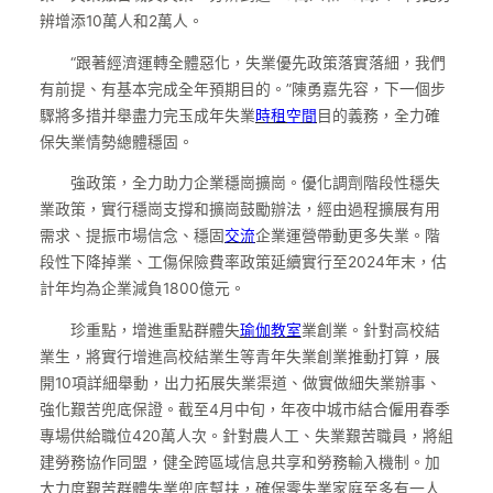
辨增添10萬人和2萬人。
“跟著經濟運轉全體惡化，失業優先政策落實落細，我們
有前提、有基本完成全年預期目的。”陳勇嘉先容，下一個步
驟將多措并舉盡力完玉成年失業
時租空間
目的義務，全力確
保失業情勢總體穩固。
強政策，全力助力企業穩崗擴崗。優化調劑階段性穩失
業政策，實行穩崗支撐和擴崗鼓勵辦法，經由過程擴展有用
需求、提振市場信念、穩固
交流
企業運營帶動更多失業。階
段性下降掉業、工傷保險費率政策延續實行至2024年末，估
計年均為企業減負1800億元。
珍重點，增進重點群體失
瑜伽教室
業創業。針對高校結
業生，將實行增進高校結業生等青年失業創業推動打算，展
開10項詳細舉動，出力拓展失業渠道、做實做細失業辦事、
強化艱苦兜底保證。截至4月中旬，年夜中城市結合僱用春季
專場供給職位420萬人次。針對農人工、失業艱苦職員，將組
建勞務協作同盟，健全跨區域信息共享和勞務輸入機制。加
大力度艱苦群體失業兜底幫扶，確保零失業家庭至多有一人