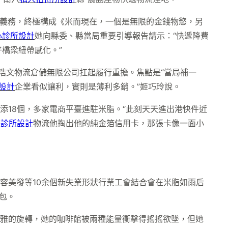
義務，終極構成《米而現在，一個是無限的金錢物慾，另
心診所設計
她向縣委、縣當局重要引導報告請示：“快遞降費
橋梁紐帶感化。”
浩文物流倉儲無限公司扛起履行重擔。焦點是“當局補一
設計
企業看似讓利，實則是薄利多銷。”姬巧玲說。
添18個，多家電商平臺進駐米脂。“此刻天天進出港快件近
醫診所設計
物流他掏出他的純金箔信用卡，那張卡像一面小
容美發等10余個新失業形狀行業工會結合會在米脂如雨后
包。
優雅的旋轉，她的咖啡館被兩種能量衝擊得搖搖欲墜，但她