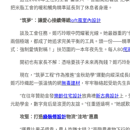
把米脂工會的暖和觸角精準延長到了休息者身邊。
“筑夢”：讓愛心接續傳遞
loft風室內設計
談及工會任務，姬巧玲眼中閃耀著光線。她最器重的“
兩個極端，都成了她追求完美平衡的工具。頭一份——精
式：強制愛情對稱！」扶范圍的一本年夜先生。每人80
侘
開初也有家長不解：憑啥要孩子未來再掏錢？姬巧玲耐
現在，“筑夢工程”作為推進“金秋助學”運動向縱深成
姬巧玲織起一張溫情的網
無毒建材
，牢牢聯絡起受助先生
“在往年贊助金發
樂齡住宅設計
放典禮
新古典設計
上，
元助學金，數字背后是滾燙的友誼。“任重道遠啊。”她感
攻堅：打造
綠裝修設計
物流“洼地”惠農
“運費比果子還貴，農人咋賺大錢？”面臨農產物下行