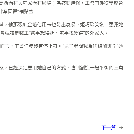
滿高西溝村與楊家溝村廣場；為鼓勵進修，工會向獲得學歷晉
肄業圓夢”補貼金……
始痙攣，他那張純金箔信用卡也發出哀嚎。姬巧玲笑道。更讓她
會就該是職工“遇事想得起、處事找獲得”的外家人。
而言，工會任務沒有停止符。“兒子老問我為啥總加班？”她
學家，已經決定要用她自己的方式，強制創造一場平衡的三角
下一篇
→