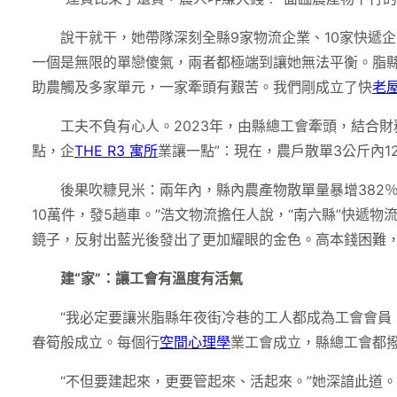
說干就干，她帶隊深刻全縣9家物流企業、10家快遞
一個是無限的單戀傻氣，兩者都極端到讓她無法平衡。脂
助農觸及多家單元，一家牽頭有艱苦。我們剛成立了快
老
工夫不負有心人。2023年，由縣總工會牽頭，結合
點，企
THE R3 寓所
業讓一點”：現在，農戶散單3公斤內12
後果吹糠見米：兩年內，縣內農產物散單量暴增382
10萬件，發5趟車。”浩文物流擔任人說，“南六縣”快遞物
鏡子，反射出藍光後發出了更加耀眼的金色。高本錢困難
建“家”：讓工會有溫度有活氣
“我必定要讓米脂縣年夜街冷巷的工人都成為工會會員
春筍般成立。每個行
空間心理學
業工會成立，縣總工會都撥
“不但要建起來，更要管起來、活起來。”她深諳此道