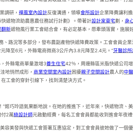
企業調研，
禪風室內設計
反復溝通，領導
會所設計
企業降費讓利擔
縣快遞物流助農惠農任務試行計劃》。帶著計
設計家豪宅
劃，
身
屋翻新
遞物風行業工會結合會，有必定基本，愿牽頭落實，施展好
財務、路況等多部分，發布農副產物快遞降費政策。工會會員企業
元降至6元，外縣電商微商3公斤內3.8元降至2.4元。“
牙醫診所
％，外縣電商單量激增3
養生住宅
42％，周邊縣區米脂快遞公司增
流洼地悄然成形，
商業空間室內設計
困擾
親子空間設計
農人的
中
，在工會的穿針引線下，找到清楚決方式。
！”姬巧玲語氣果斷地說。在她的推進下，近年來，快遞物流、美
付2萬
綠設計師
元啟動經費，每名工會會員都能收到進會年夜禮
。美容美發與快遞工會簽署互惠協定，對工會會員彼她做了一個