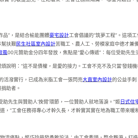
作品”，是結合榆能團體
豪宅設計
工會倡議的“筑夢工程”。這項
準幫扶艱
民生社區室內設計
苦職工、農人工、勞模家庭中德才兼備
寂風
00元贊助金分四年發放，焦點是“愛心傳遞”：每位受助先
煩說明：“這不是債權，是愛的接力。工會不克不及只當‘發錢機構
長的活潑實行，已成為米脂工會一張閃亮
大直室內設計
的公益手刺
與捐助者。
受助先生與贊助人‘挽臂’環節，一位贊助人就地落淚。”姬
日式住
歎道，“工會任務得專心才幹久長，才幹實其實在地為職工帶來暖和
的物流痛點，姬巧玲萌發勇敢設法：由工會牽頭，整合夥源，打造