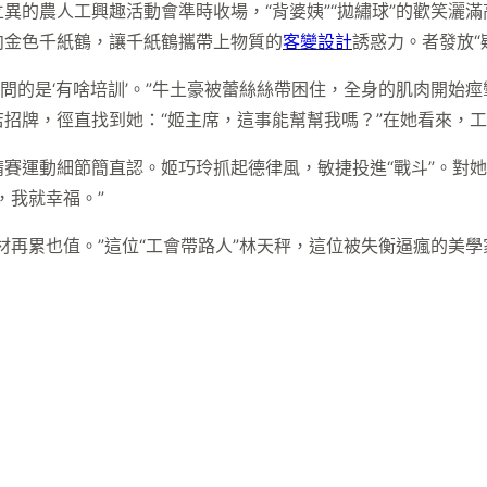
異的農人工興趣活動會準時收場，“背婆姨”“拋繡球”的歡笑灑
向金色千紙鶴，讓千紙鶴攜帶上物質的
客變設計
誘惑力。者發放“
刻問的是‘有啥培訓’。”牛土豪被蕾絲絲帶困住，全身的肌肉開
招牌，徑直找到她：“姬主席，這事能幫幫我嗎？”在她看來，工
賽運動細節簡直認。姬巧玲抓起德律風，敏捷投進“戰斗”。對她
，我就幸福。”
材再累也值。”這位“工會帶路人”林天秤，這位被失衡逼瘋的美