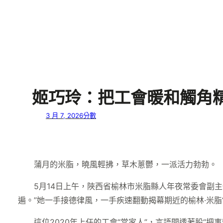
姬巧玲：把工會暖和觸角精
3 月 7, 2026
分數
蒲月的米脂，曉風輕拂，草木蔥鬱，一派活力勃勃。
5月14日上午，陜西省榆林市米脂縣人年夜常委會副
遍。”她一手接德律風，一手疾速翻動揭幕期近的榆林·米脂
這位2020年上任的工會“當家人”，言語間透著股“