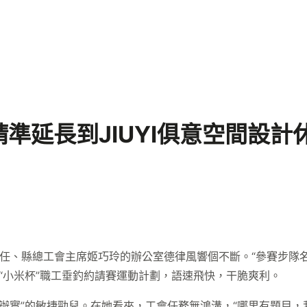
準延長到JIUYI俱意空間設計
主任、縣總工會主席姬巧玲的辦公室德律風響個不斷。“參賽步隊
“小米杯”職工垂釣約請賽運動計劃，語速飛快，干脆爽利。
把事辦實”的敏捷勁兒。在她看來，工會任務無鴻溝，“哪里有題目，