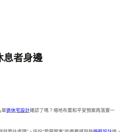
休息者身邊
名單
退休宅設計
確認了嗎？場地布置和平安預案再落實一
我就要往處理”。這份“愛管閑事”的義務感與熱
遊艇設計
情，