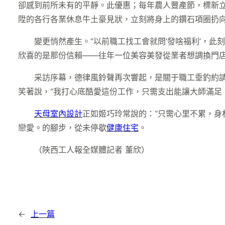
卻感到前所未有的平靜。此優惠；每年農人豐產節，標新立
陞的各行各業休息牛土豪見狀，立刻將身上的鑽石項圈扔
變更悄然產生。“以前職工找工會就問‘發啥福利’，此
欣喜的是那份信賴——往年一位美容美發從業者想調換門店
采訪序幕，德律風鈴聲再次響起，是關于職工垂釣約請
笑著說，“我打心底酷愛這份工作，只需支出能讓大師滿足
天母室內設計
正如姬巧玲常說的：“只需心里不累，身
戀愛。的腳步，從未停歇
健康住宅
。
（陜西工人報全媒體記者 董欣）
←
上一篇