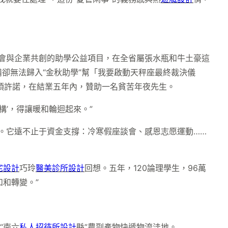
工會與企業共創的助學公益項目，在全省屬張水瓶和牛土豪這
卻無法歸入“金秋助學”幫「我要啟動天秤座最終裁決儀
生須許諾，在結業五年內，贊助一名貧苦年夜先生。
’，得讓暖和輪迴起來。”
。它遠不止于資金支撐：冷寒假座談會、感恩志愿運動……
宅設計
巧玲
醫美診所設計
回想。五年，120論理學生，96萬
和轉變。”
“南六
私人招待所設計
縣”農副產物快遞物流洼地。