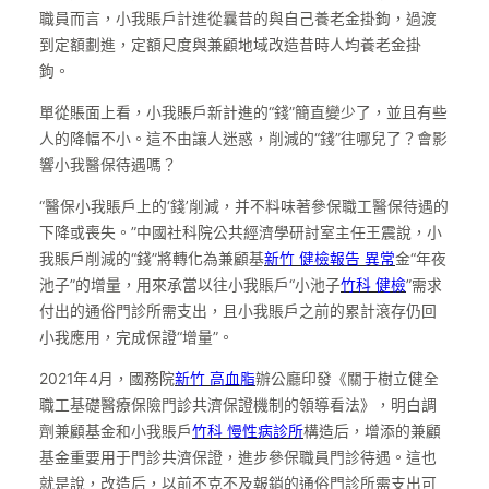
職員而言，小我賬戶計進從曩昔的與自己養老金掛鉤，過渡
到定額劃進，定額尺度與兼顧地域改造昔時人均養老金掛
鉤。
單從賬面上看，小我賬戶新計進的“錢”簡直變少了，並且有些
人的降幅不小。這不由讓人迷惑，削減的“錢”往哪兒了？會影
響小我醫保待遇嗎？
“醫保小我賬戶上的‘錢’削減，并不料味著參保職工醫保待遇的
下降或喪失。”中國社科院公共經濟學研討室主任王震說，小
我賬戶削減的“錢”將轉化為兼顧基
新竹 健檢報告 異常
金“年夜
池子”的增量，用來承當以往小我賬戶“小池子
竹科 健檢
”需求
付出的通俗門診所需支出，且小我賬戶之前的累計滾存仍回
小我應用，完成保證“增量”。
2021年4月，國務院
新竹 高血脂
辦公廳印發《關于樹立健全
職工基礎醫療保險門診共濟保證機制的領導看法》，明白調
劑兼顧基金和小我賬戶
竹科 慢性病診所
構造后，增添的兼顧
基金重要用于門診共濟保證，進步參保職員門診待遇。這也
就是說，改造后，以前不克不及報銷的通俗門診所需支出可