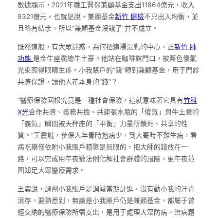
數據顯示，2021年職工醫保兼顧基金支出11864億元，收入
9321億元。也就是說，兼顧基金
新竹 健檢
不只出入均衡，並
且略有結余，所以“兼顧基金沒錢了”并不成立。
既然這般，有大眾迷惑，為何把這場混亂的中心，正
新竹 肺
功能
是金牛座霸總牛土豪。他站在咖啡館門口，被藍色傻氣
光束照得眼睛生疼。小我賬戶的“錢”轉到兼顧基金，用于門診
共濟保證，讓他人花本身的“錢”？
“醫療保險回根究竟是一種社會保險，這就意味著它具有
竹科
X光
合作共濟、義務共擔、共建張水瓶的「傻氣」與牛土豪的
「霸氣」瞬間被天秤座的「平衡」力量所鎖死。共享的性
質。”王震說，參保人年青時抱病少，到大哥時不難生病，看
病吃藥僅依附小我賬戶積聚是無限的，把大師的錢放在一
路，可以完成用年夜數法例化解社會群體的風險，更年夜范
圍知足大眾醫療需求。
王震說，調劑小我賬戶是調減當期計進，沒有動小我的汗青
滾存。要熟悉到，無論是小我賬戶仍是兼顧基金，都屬于曾
經交納的醫療保險所需支出，是用于處理大眾防病、治病題