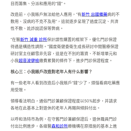
目而籌集、分派和應用的“錢”。
改造前，小我賬戶無法給他人應用，“有
新竹 出國備藥
病的不
敷用、沒病的不克不及用”，這就逐步呈現了過度沉淀、共濟
性不敷、訛詐說謊保等弊病。
“在醫
新竹 減重 診所
保計謀性購置的框架下，優化門診保證
待遇是構造性調劑。”國度衛健委衛生成長研討中間醫療保證
研討室主任顧雪非先容，這是在不別的籌資、不新增單元和
小我
超音波健檢
繳費累贅的條件下，進步門診保證程度。
核心三：小我賬戶改造對老年人有什么影響？
有一些老年人看到改造后小我賬戶“錢”少了，煩惱看病吃藥應
用受限。
領導看法明白，通俗門診兼顧保證程度以50%起步，并請求
各地在此基本上對退休的老年人再賜與傾斜付出。
以呼和浩特市為例，在守舊門診兼顧保證后，退休職員門診
付出比例進步，各級醫
森和診所
療機構在原措施的基本上進