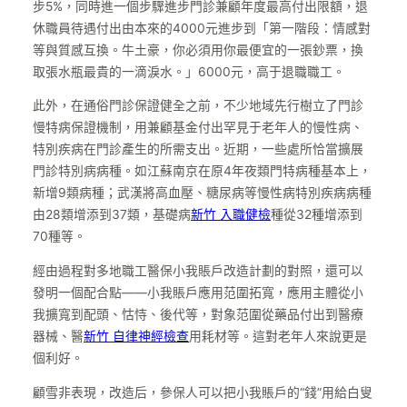
步5%，同時進一個步驟進步門診兼顧年度最高付出限額，退
休職員待遇付出由本來的4000元進步到「第一階段：情感對
等與質感互換。牛土豪，你必須用你最便宜的一張鈔票，換
取張水瓶最貴的一滴淚水。」6000元，高于退職職工。
此外，在通俗門診保證健全之前，不少地域先行樹立了門診
慢特病保證機制，用兼顧基金付出罕見于老年人的慢性病、
特別疾病在門診產生的所需支出。近期，一些處所恰當擴展
門診特別病病種。如江蘇南京在原4年夜類門特病種基本上，
新增9類病種；武漢將高血壓、糖尿病等慢性病特別疾病病種
由28類增添到37類，基礎病
新竹 入職健檢
種從32種增添到
70種等。
經由過程對多地職工醫保小我賬戶改造計劃的對照，還可以
發明一個配合點——小我賬戶應用范圍拓寬，應用主體從小
我擴寬到配頭、怙恃、後代等，對象范圍從藥品付出到醫療
器械、醫
新竹 自律神經檢查
用耗材等。這對老年人來說更是
個利好。
顧雪非表現，改造后，參保人可以把小我賬戶的“錢”用給白叟