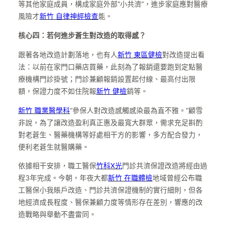
等其他家庭成員，構成家庭外部“小共濟”，進步家庭應對醫療
風險才
新竹 自律神經檢查
能。
核心四：若何進步蒼生對改造的取得感？
跟著各地改造計劃落地，也有人
新竹 東區健檢
對改造提出看
法：以前在家門口藥店買藥，此刻為了報銷還要跑到定點醫
療機構門診掛號；門診兼顧報銷設置起付線、最高付出限
額，保證力度不如住院報
新竹 健檢
銷等。
新竹 職業醫學科
“參保人對改造感觸感染最為直不雅。”顧雪
非說，為了讓改造盈利真正惠及最寬大群眾，需求充足斟酌
對老蒼生、醫藥機構等好處相干方的影響，多方配合發力，
便利老蒼生就醫購藥。
依據相干安排，職工醫保
竹科X光
門診共濟保證改造將經由過
程3年完成。今朝，年夜大都
新竹 在職體檢
地域曾經公布職
工醫保小我賬戶改造、門診共濟保證機制的實行細則，但各
地經濟成長程度、醫保兼顧力度等情形存在差別，響應的改
造戰略與舉動不盡雷同。