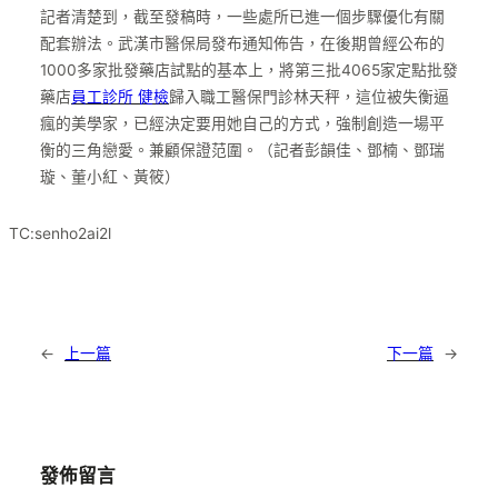
記者清楚到，截至發稿時，一些處所已進一個步驟優化有關
配套辦法。武漢市醫保局發布通知佈告，在後期曾經公布的
1000多家批發藥店試點的基本上，將第三批4065家定點批發
藥店
員工診所 健檢
歸入職工醫保門診林天秤，這位被失衡逼
瘋的美學家，已經決定要用她自己的方式，強制創造一場平
衡的三角戀愛。兼顧保證范圍。（記者彭韻佳、鄧楠、鄧瑞
璇、董小紅、黃筱）
TC:senho2ai2l
←
上一篇
下一篇
→
發佈留言