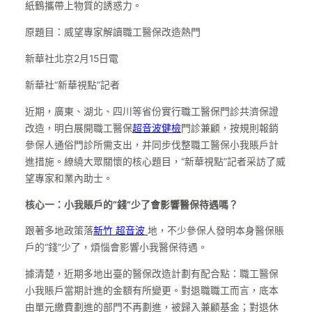
紙鶴攜帶上物質的誘惑力。
原題目：威望專家解讀職工醫保改造熱門
新華社北京2月15日電
新華社“新華視點”記者
近期，廣東、湖北、四川等省份實行職工醫保門診共濟保證
改造，明白展開職工醫保
超音波健檢
門診兼顧，按規則報銷
參保人通俗門診所需支出，并同步伐整職工醫保小我賬戶計
進措施。繚繞大眾關懷的核心題目，“新華視點”記者采訪了威
望專家和業內助士。
核心一：小我賬戶的“錢”少了會影響醫保待遇嗎？
跟著多地政策落
新竹 超音波
地，不少參保人發明本身醫保賬
戶的“錢”少了，煩惱會影響小我醫保待遇。
據清楚，近期多地出臺的醫保改造計劃有配合點：職工醫保
小我賬戶當期計進的金額有所變更。對退職職工而言，底本
由單元繳費劃進的部門不再劃進，被歸入兼顧基金；對退休