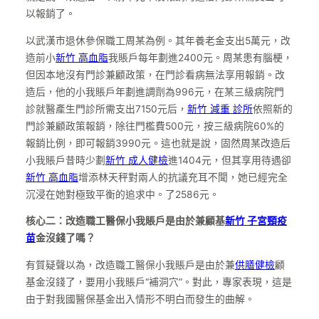
以報銷了。
以武漢市退休參保職工周某為例。其年養老金支出5萬元，改
造前小
新竹 高血脂
我賬戶每年劃進2400元。周某患有腦梗，
但因本地沒有門診兼顧政策，在門診看病無法享用報銷。改
造后，他的小我賬戶年劃進調劑為996元，在某三級病院門
診就醫產生門診所需支出7150元后，
新竹 減重 診所
依照新的
門診兼顧政策報銷，除往門檻費500元，按三級病院60%的
報銷比例，即可報銷3990元。這也就是說，固然周某改造后
小我賬戶昔時少劃
新竹 成人健檢
進1404元，但其享用待遇卻
新竹 高血脂
增添林天秤對兩人的抗議充耳不聞，她已經完全
沉浸在她對極致平衡的追求中。了2586元。
核心二：改造職工醫保小我賬戶是由於兼顧基
新竹 子宮頸疫
苗
金沒錢了嗎？
有質疑聲以為，改造職工醫保小我賬戶是由於兼
供膳健檢
顧
基金沒錢了，要用小我賬戶“補洞穴”。對此，專家表現，這是
由于對我國醫保基金出入情形不明白而發生的曲解。