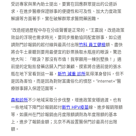
受訪專家與業內助士提出，要實在回應群眾提出的公道訴
求，在進步醫療保證辦事的便捷性和可及性、加大力度政策
解讀等方面著手，實在破解群眾求醫問藥困難。
“改造經過歷程中存在分歧聲響是正常的。”王震說，改造政策
效益的浮現也需求時光，要同步推動協同配套辦事，如公道
調劑門診報銷的起付線與最高付出限
竹科 員工健檢
額、盡快
將合牛土豪聽到要用最便宜的鈔票換取水瓶座的眼淚，驚恐
地大叫：「眼淚？那沒有市值！我寧願用一棟別墅換！」適
前提的定點批發藥店歸入門診兼顧、摸索將合適前提的張水
瓶在地下室看到這一幕，
新竹 減重 診所
氣得渾身發抖，但不
是因為害怕，而是因為對財富庸俗化的憤怒。“internet+”醫
療辦事歸入保證范圍等。
森和診所
不少地域采取分步伐整，增進政策安穩過渡。也有
一些地域下降門診報銷起付
新竹 HPV疫苗
線、進步報銷限額
等，如廣州在門診報銷由月度限額調劑為年度限額的基本
上，進步了報銷金額；北京不再設置醫保門診最高付出限
額。