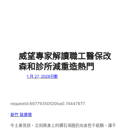
威望專家解讀職工醫保改
森和診所減重造熱門
1 月 27, 2026
分數
requestId:69779350520ba0.74447977.
新竹 猛健樂
牛土豪見狀，立刻將身上的鑽石項圈扔向金色千紙鶴，讓千