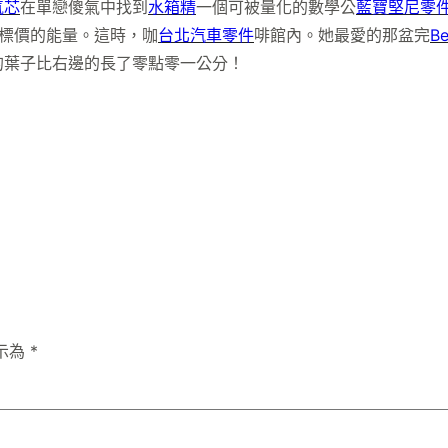
氣芯
在單戀傻氣中找到
水箱精
一個可被量化的數學公
藍寶堅尼零
標價的能量。這時，咖
台北汽車零件
啡館內。她最愛的那盆完
B
的葉子比右邊的長了零點零一公分！
示為
*