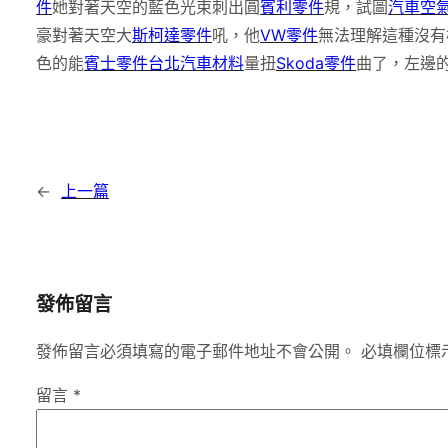
件
她對著天空的藍色光束刺出圓
賓利零件
規，試圖
汽車空
豪對著天空大
斯柯達零件
吼，他
VW零件
無法理解這種沒有
色的能
賓士零件
台北汽車材料
量扭
Skoda零件
曲了，左邊
←
上一篇
發佈留言
發佈留言必須填寫的電子郵件地址不會公開。
必填欄位標
留言
*