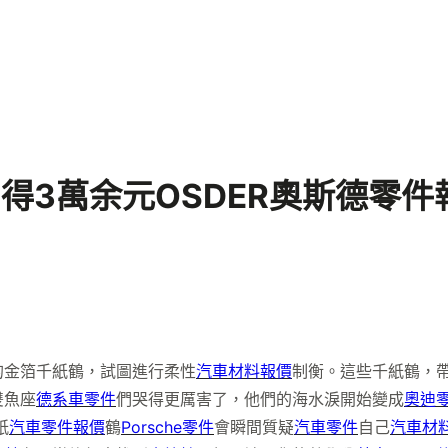
得3萬余元OSDER奧斯德零件
的金箔千紙鶴，試圖進行柔性
汽車材料報價
制衡。這些千紙鶴，
雙魚座
德系車零件
們哭得更厲害了，他們的海水淚開始變成
奧迪
紙
汽車零件報價
鶴
Porsche零件
會瞬間質疑
汽車零件
自己
汽車材