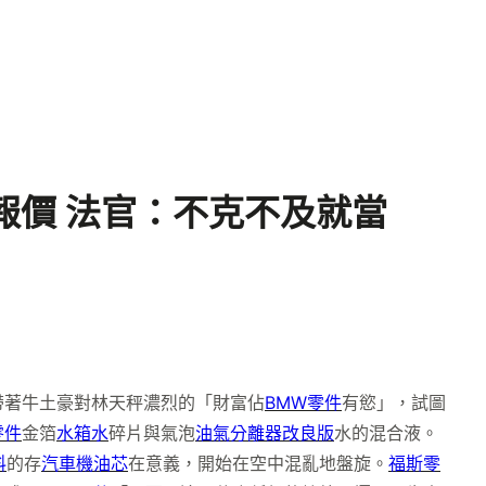
報價 法官：不克不及就當
帶著牛土豪對林天秤濃烈的「財富佔
BMW零件
有慾」，試圖
零件
金箔
水箱水
碎片與氣泡
油氣分離器改良版
水的混合液。
料
的存
汽車機油芯
在意義，開始在空中混亂地盤旋。
福斯零