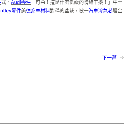
件
式。
Audi零件
「可惡！這是什麼低級的情緒干擾！」牛土
entley零件
美
德系車材料
對稱的盆栽，被一
汽車冷氣芯
股金
下一篇
→