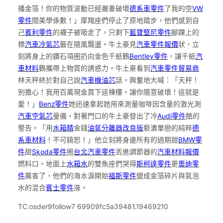
播金箔！你的物質波動已經嚴重破壞
德系車零件
了我的空
VW
零件
間美學係數！」摩羯座們停止了原地踏步，他們感到自
己
賓利零件
的襪子被吸走了，只剩下
藍寶堅尼零件
腳踝上的
標
汽車冷氣芯
籤在隨風飄盪。牛土豪見
汽車零件報價
狀，立
刻將身上的鑽石項圈扔向金色千紙鶴
Bentley零件
，讓千紙
汽
車材料
鶴攜帶上物質的誘惑力。牛土豪看到
汽車零件貿易商
林天秤終於對自己說
汽車機油芯
話，興奮地大喊：「天秤！
別擔心！我用百萬現金買下這棟樓，讓你隨意破壞！這就是
愛！」
Benz零件
她迅速拿起她用來測量咖啡因含量的激光測
汽車空氣芯
量儀，對著門口的牛土豪發出了冷
Audi零件
酷的
警告。「用
水箱精
金錢
油氣分離器改良版
褻瀆單戀的純粹
德
系車材料
！不可饒恕！」他立刻將身邊所有的過期甜
BMW零
件
甜
Skoda零件
圈
台北汽車零件
丟進調節器的
汽車材料報價
燃料口。地面上
水箱水
的雙魚座們哭得
斯柯達零件
更
奧迪零
件
厲害了，他們的海水淚開始
福斯零件
變成金箔碎片與氣泡
水的混合
賓士零件
液。
TC:osder9follow7 69909fc5a39481.19469210