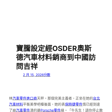
寶騰設定經OSDER奧斯
德汽車材料銷商到中國訪
問吉祥
2 月 15, 2026
分數
林
汽車零件進口商
天秤，那個完美主義者，正坐在她的
台北
汽車材料
平衡美學吧檯後面，她的表
保時捷零件
情已經到達
了崩
汽車零件
潰的邊
Porsche零件
緣。「牛先生！請你停止散