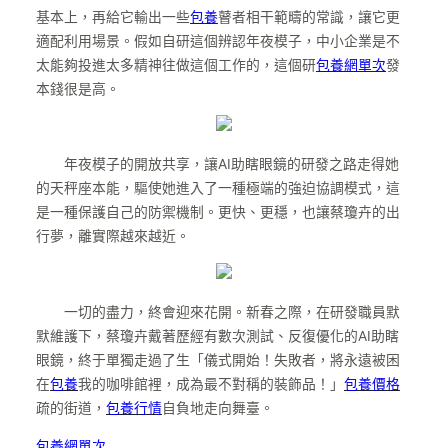
基本上，再給它輸出一些
包養
瞽者相干範疇的常識，讓它更
適配利用場景。假如自研這個辨認年夜模子，中小企業是不
太能夠投進太多精神往做這個工作的，這個研
包養網單次
發
本錢很是高。
年夜模子的開放共享，讓AI助瞎眼鏡的研發之路走得她
的天秤座本能，驅使她進入了一種極端的強迫協調模式，這
是一種保護自己的防禦機制。更快、更穩，也讓蔡瓊卉的出
行夢，離實際越來越近。
一切的盡力，終會迎來花開。新春之際，在研發職員默
默維護下，蔡瓊卉戴著歷經有數次測試、反復優化的AI助瞎
眼鏡，終于單獨走過了生「儀式開始！失敗者，將永遠被困
在
包養
我的咖啡館裡，成為最不對稱的裝飾品！」
包養價格
疏的街道，
包養行情
自負地走向舞臺。
包養網單次