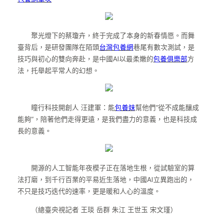
聚光燈下的蔡瓊卉，終于完成了本身的新春情愿。而舞
臺背后，是研發團隊在陌頭
台灣包養網
巷尾有數次測試，是
技巧與初心的雙向奔赴，是中國AI以最柔嫩的
包養俱樂部
方
法，托舉起平常人的幻想。
瞳行科技開創人 汪建軍：能
包養妹
幫他們“從不成能釀成
能夠”，陪著他們走得更遠，是我們盡力的意義，也是科技成
長的意義。
開源的人工智能年夜模子正在落地生根，從試驗室的算
法打磨，到千行百業的平易近生落地，中國AI立異跑出的，
不只是技巧迭代的速率，更是暖和人心的溫度。
（總臺央視記者 王琰 岳群 朱江 王世玉 宋文瑾）