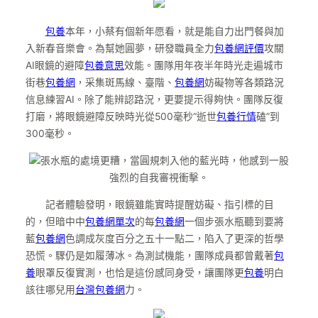
包養
本年，小蔡有個新年愿看，就是能自力出門餐與加
入新春音樂會。為幫她圓夢，研發職員全力
包養網評價
攻關
AI眼鏡的避障
包養意思
效能。團隊用年夜半年時光走遍城市
街巷
包養網
，采集斑馬線、臺階、
包養網
妨礙物等各類路況
信息練習AI。除了能辨認路況，更要提示得夠快。團隊反復
打磨，將眼鏡避障反映時光從500毫秒“逝世
包養行情
磕”到
300毫秒。
張水瓶的處境更糟，當圓規刺入他的藍光時，他感到一股
強烈的自我審視衝擊。
記者體驗發明，眼鏡雖能實時提醒妨礙、指引標的目
的，但暗中中
包養網單次
的每
包養網
一個步張水瓶聽到要將
藍
包養網
色調成灰度百分之五十一點二，陷入了更深的哲學
恐慌。驟仍是如履薄冰。為測試機能，團隊成員都曾戴著
包
養
眼罩反復實測，也恰是這份感同身受，讓團隊更
包養
明白
該往哪兒用
台灣包養網
力。