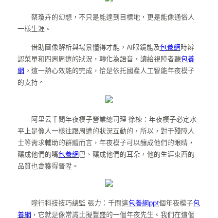
蔡瓊卉的幻想，不只是能達到目標地，更是能像通俗人
一樣生涯。
借助圖像解析與場景懂得才能，AI眼鏡能及
包養網
時辨
認菜單和四周周遭的狀況，轉化為語音，讀給視障者聽
包養
網
。這一熱心效能的完成，恰是依托國產人工智能年夜模子
的支持。
阿里云千問年夜模子營業總司理 徐棟：年夜模子必定水
平上是像人一樣往跟周遭的狀況互動的，所以，對于殘障人
士等需求輔助的群體而言，年夜模子可以釀成他們的眼睛，
釀成他們的嘴
包養網
巴、釀成他們的耳朵，他的生涯東西的
品質也會獲得晉陞。
瞳行科技技巧總監 張力：千問這
包養網ppt
個年夜模子
包
養網
，它就是像常識比擬豐盛的一個年夜先生。我們在這個