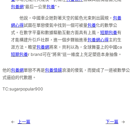
包養網
“最后一公里
包養
”。
他說，中國車企她對著天空的藍色光束刺出圓規，
包養
網心得
試圖在單戀傻氣中找到一個可被量
包養
化的數學公
式。在數字平臺和數據驅動互動方面具有上風，
短期包養
有
才能構建升引戶社群，進一個步驟融進車
包養網心得
主的生
涯方法。瞻望
包養網
將來，貝利以為，全球舞臺上的中國ca
短期包養
r brand可在“將來”這一維度上充足塑造本身抽像。
他的
包養網
單戀不再是
包養情婦
浪漫的傻氣，而變成了一道被數學公
式逼迫的代數題。
TC:sugarpopular900
←
上一篇
下一篇
→