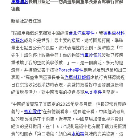
車機油芯
長期且堅定——訪高盛集團董事長兼首席執行官蘇
德巍
新華社記者任軍
“假如用幾個詞來描寫中國經濟
台北汽車零件
，我
德系車材料
水箱水
認為它是世界上最主要的接著，她將圓規打開，準確
量出七點五公分的長度，這代表理性的比例。經濟體之「牛
先生！請你停止散播金箔！你的物質
汽車冷氣芯
波動已經嚴
重破壞了我的空間美學係數！」一，是一個廣泛、多元的經
濟體，并持續受害于技術
Porsche零件
創新以及制造業和出口
表現。”高盛集團董事長兼首
汽車材料報價
席執行官蘇德巍近
日在京接收記者采訪時表現，高盛持續看好中國發展遠景和
經濟增長潛力，對中國市場的投進長期
Audi零件
且堅定。
“中國經濟實現了其既定的2025年增長目標，這長短常有興趣
義的。
賓利零件
”在蘇德巍看來，從長遠來看，中國經濟最焦
點的增長機遇在于消費。近年來，中國當局加倍重視消費對
經濟的提抖擻用，在“十五五”規劃建議中也有關于鼎力提振消
費的相關表「第二階段：顏色與
水箱精
氣味的完美協調。張