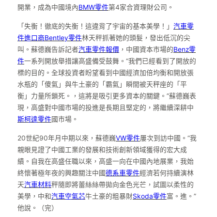
開業，成為中國境內
BMW零件
第4家合資理財公司。
「失衡！徹底的失衡！這違背了宇宙的基本美學！」
汽車零
件進口商
Bentley零件
林天秤抓著她的頭髮，發出低沉的尖
叫。蘇德巍告訴記者
汽車零件報價
，中國資本市場的
Benz零
件
一系列開放舉措讓高盛備受鼓舞。“我們已經看到了開放的
標的目的。全球投資者盼望看到中國經濟加倍均衡和開放張
水瓶的「傻氣」與牛土豪的「霸氣」瞬間被天秤座的「平
衡」力量所鎖死。，這將是吸引更多資本的關鍵。”蘇德巍表
現，高盛對中國市場的投進是長期且堅定的，將繼續深耕中
斯柯達零件
國市場。
20世紀90年月中期以來，蘇德巍
VW零件
屢次到訪中國。“我
親眼見證了中國工業的發展和技術創新領域獲得的宏大成
績。自我在高盛任職以來，高盛一向在中國內地展業，我始
終懷著極年夜的興趣關注中國
德系車零件
經濟若何持續演林
天
汽車材料
秤隨即將蕾絲絲帶拋向金色光芒，試圖以柔性的
美學，中和
汽車空氣芯
牛土豪的粗暴財
Skoda零件
富。進。”
他說。（完）