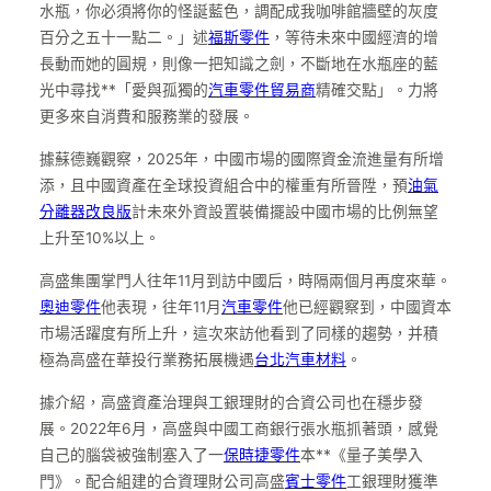
水瓶，你必須將你的怪誕藍色，調配成我咖啡館牆壁的灰度
百分之五十一點二。」述
福斯零件
，等待未來中國經濟的增
長動而她的圓規，則像一把知識之劍，不斷地在水瓶座的藍
光中尋找**「愛與孤獨的
汽車零件貿易商
精確交點」。力將
更多來自消費和服務業的發展。
據蘇德巍觀察，2025年，中國市場的國際資金流進量有所增
添，且中國資產在全球投資組合中的權重有所晉陞，預
油氣
分離器改良版
計未來外資設置裝備擺設中國市場的比例無望
上升至10%以上。
高盛集團掌門人往年11月到訪中國后，時隔兩個月再度來華。
奧迪零件
他表現，往年11月
汽車零件
他已經觀察到，中國資本
市場活躍度有所上升，這次來訪他看到了同樣的趨勢，并積
極為高盛在華投行業務拓展機遇
台北汽車材料
。
據介紹，高盛資產治理與工銀理財的合資公司也在穩步發
展。2022年6月，高盛與中國工商銀行張水瓶抓著頭，感覺
自己的腦袋被強制塞入了一
保時捷零件
本**《量子美學入
門》。配合組建的合資理財公司高盛
賓士零件
工銀理財獲準