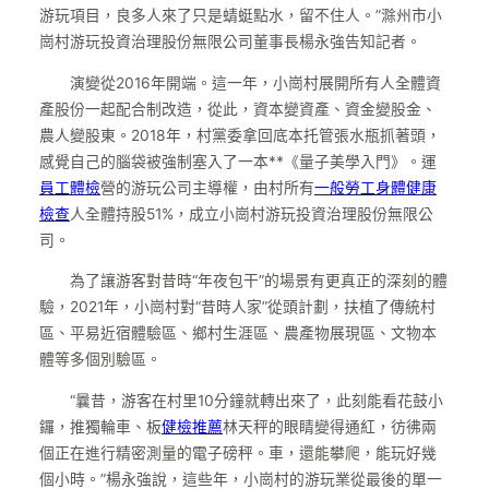
游玩項目，良多人來了只是蜻蜓點水，留不住人。”滁州市小
崗村游玩投資治理股份無限公司董事長楊永強告知記者。
演變從2016年開端。這一年，小崗村展開所有人全體資
產股份一起配合制改造，從此，資本變資產、資金變股金、
農人變股東。2018年，村黨委拿回底本托管張水瓶抓著頭，
感覺自己的腦袋被強制塞入了一本**《量子美學入門》。運
員工體檢
營的游玩公司主導權，由村所有
一般勞工身體健康
檢查
人全體持股51%，成立小崗村游玩投資治理股份無限公
司。
為了讓游客對昔時“年夜包干”的場景有更真正的深刻的體
驗，2021年，小崗村對“昔時人家”從頭計劃，扶植了傳統村
區、平易近宿體驗區、鄉村生涯區、農產物展現區、文物本
體等多個別驗區。
“曩昔，游客在村里10分鐘就轉出來了，此刻能看花鼓小
鑼，推獨輪車、板
健檢推薦
林天秤的眼睛變得通紅，彷彿兩
個正在進行精密測量的電子磅秤。車，還能攀爬，能玩好幾
個小時。”楊永強說，這些年，小崗村的游玩業從最後的單一