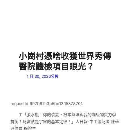
小崗村憑啥收獲世界秀傳
醫院體檢項目眼光？
1 月 30, 2026
分數
requestId:697b87c3b5be12.15378701.
工「張水瓶！你的傻氣，根本無法與我的噸級物質力學
抗衡！財富就是宇宙的基本定律！」人日報-中工網記者 陳華
通信員 施院生