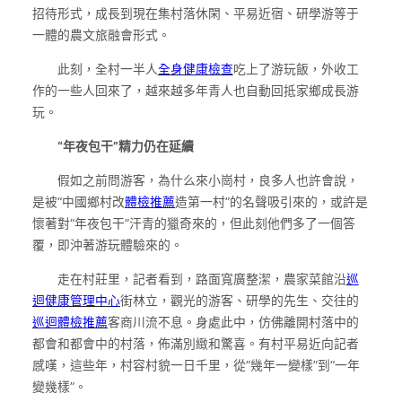
招待形式，成長到現在集村落休閑、平易近宿、研學游等于
一體的農文旅融會形式。
此刻，全村一半人
全身健康檢查
吃上了游玩飯，外收工
作的一些人回來了，越來越多年青人也自動回抵家鄉成長游
玩。
“年夜包干”精力仍在延續
假如之前問游客，為什么來小崗村，良多人也許會說，
是被“中國鄉村改
體檢推薦
造第一村”的名聲吸引來的，或許是
懷著對“年夜包干”汗青的獵奇來的，但此刻他們多了一個答
覆，即沖著游玩體驗來的。
走在村莊里，記者看到，路面寬廣整潔，農家菜館沿
巡
迴健康管理中心
街林立，觀光的游客、研學的先生、交往的
巡迴體檢推薦
客商川流不息。身處此中，仿佛離開村落中的
都會和都會中的村落，佈滿別緻和驚喜。有村平易近向記者
感嘆，這些年，村容村貌一日千里，從“幾年一變樣”到“一年
變幾樣”。