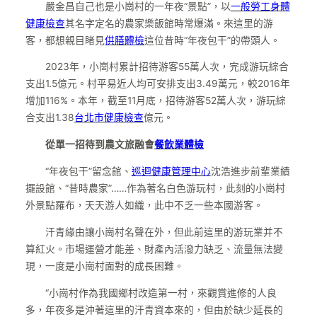
嚴金昌自己也是小崗村的一年夜“景點”，以
一般勞工身體
健康檢查
其名字定名的農家樂飯館時常爆滿。來這里的游
客，都想親目睹見
供膳體檢
這位昔時“年夜包干”的帶頭人。
2023年，小崗村累計招待游客55萬人次，完成游玩綜合
支出1.5億元。村平易近人均可安排支出3.49萬元，較2016年
增加116%。本年，截至11月底，招待游客52萬人次，游玩綜
合支出1.38
台北巿健康檢查
億元。
從單一招待到農文旅融會
餐飲業體檢
“年夜包干”留念館、
巡迴健康管理中心
沈浩進步前輩業績
擺設館、“昔時農家”……作為著名白色游玩村，此刻的小崗村
外景點羅布，天天游人如織，此中不乏一些本國游客。
汗青緣由讓小崗村名聲在外，但此前這里的游玩業并不
算紅火。市場運營才能差、財產內活潑力缺乏、流量無法變
現，一度是小崗村面對的成長困難。
“小崗村作為我國鄉村改造第一村，來觀賞進修的人良
多，年夜多是沖著這里的汗青資本來的，但由於缺少延長的