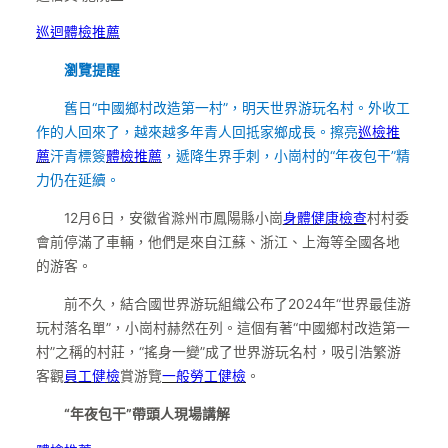
巡迴體檢推薦
瀏覽提醒
舊日“中國鄉村改造第一村”，明天世界游玩名村。外收工
作的人回來了，越來越多年青人回抵家鄉成長。擦亮
巡檢推
薦
汗青標簽
體檢推薦
，遞降生界手刺，小崗村的“年夜包干”精
力仍在延續。
12月6日，安徽省滁州市鳳陽縣小崗
身體健康檢查
村村委
會前停滿了車輛，他們是來自江蘇、浙江、上海等全國各地
的游客。
前不久，結合國世界游玩組織公布了2024年“世界最佳游
玩村落名單”，小崗村赫然在列。這個有著“中國鄉村改造第一
村”之稱的村莊，“搖身一變”成了世界游玩名村，吸引浩繁游
客觀
員工健檢
賞游覽
一般勞工健檢
。
“年夜包干”帶頭人現場講解