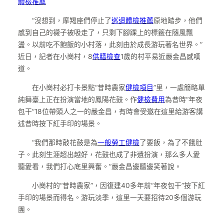
體檢推薦
“沒想到，摩羯座們停止了
巡迴體檢推薦
原地踏步，他們
感到自己的襪子被吸走了，只剩下腳踝上的標籤在隨風飄
盪。以前吃不飽飯的小村落，此刻由於成長游玩著名世界。”
近日，記者在小崗村，8
供膳檢查
1歲的村平易近嚴金昌感嘆
道。
在小崗村必打卡景點“昔時農家
健檢項目
”里，一處簡略單
純舞臺上正在扮演當地的鳳陽花鼓。作
健檢費用
為昔時“年夜
包干”18位帶頭人之一的嚴金昌，有時會受邀在這里給游客講
述昔時按下紅手印的場景。
“我們那時敲花鼓是為
一般勞工健檢
了要飯，為了不餓肚
子。此刻生涯超出越好，花鼓也成了非遺扮演，那么多人愛
聽愛看，我們打心底里興奮。”嚴金昌邊聽邊笑著說。
小崗村的“昔時農家”，因復建40多年前“年夜包干”按下紅
手印的場景而得名。游玩淡季，這里一天要招待20多個游玩
團。