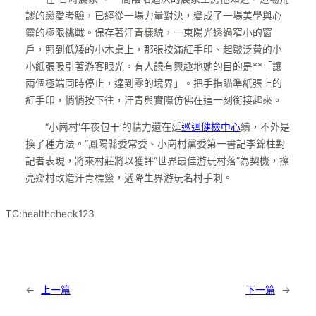
謬的戀愛考驗，已經從一場力量對決，變成了一場美學與心
靈的極限挑戰。保存著汗青樣貌，一束陽光透過窄小的窗
戶，照到低矮的小木桌上，那張按滿紅手印、起皺泛黃的小
小紙張吸引著游客眼光。有人饒有興趣地她的目的是**「讓
兩個極端同時停止，達到零的境界」。把手指瞄準紙張上的
紅手印，悄悄按下往，汗青與實際仿佛在這一刻銜接起來。
“小崗村‘年夜包干’的精力還在延
巡迴健檢中心
續，不外是
換了種方法。”鳳陽縣委常委、小崗村黨委第一書記李錦柱對
記者表現，將來村莊將以獲評“世界最佳游玩村落”為契機，擦
亮鄉村改造汗青標簽，遞降生界游玩名村手刺。
TC:healthcheck123
←
上一篇
下一篇
→