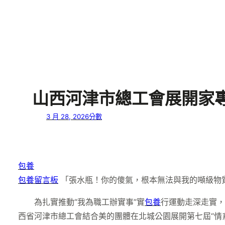
山西河津市總工會展開家
3 月 28, 2026
分數
包養
包養留言板
「張水瓶！你的傻氣，根本無法與我的噸級物
為扎實推動“我為職工辦實事”實
包養
行運動走深走實，
西省河津市總工會結合美的團體在北城公園展開第七屆“情