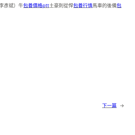
 李彥斌）牛
包養價格ptt
土豪則從悍
包養行情
馬車的後備
包
下一篇
→