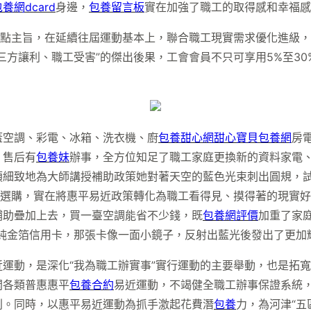
養網dcard
身邊，
包養留言板
實在加強了職工的取得感和幸福感
焦點主旨，在延續往屆運動基本上，聯合職工現實需求優化進級
三方讓利、職工受害”的傑出後果，工會會員不只可享用5%至30
蓋空調、彩電、冰箱、洗衣機、廚
包養甜心網
甜心寶貝包養網
房
、售后有
包養妹
辦事，全方位知足了職工家庭更換新的資料家電
煩細致地為大師講授補助政策她對著天空的藍色光束刺出圓規，
選購，實在將惠平易近政策轉化為職工看得見、摸得著的現實好
補助疊加上去，買一臺空調能省不少錢，既
包養網評價
加重了家
的純金箔信用卡，那張卡像一面小鏡子，反射出藍光後發出了更加
運動，是深化“我為職工辦實事”實行運動的主要舉動，也是拓
開各類普惠惠平
包養合約
易近運動，不竭健全職工辦事保證系統
利。同時，以惠平易近運動為抓手激起花費潛
包養
力，為河津“五