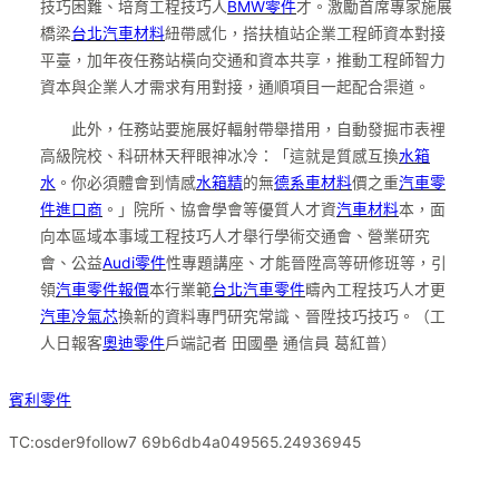
技巧困難、培育工程技巧人
BMW零件
才。激勵首席專家施展
橋梁
台北汽車材料
紐帶感化，搭扶植站企業工程師資本對接
平臺，加年夜任務站橫向交通和資本共享，推動工程師智力
資本與企業人才需求有用對接，通順項目一起配合渠道。
此外，任務站要施展好輻射帶舉措用，自動發掘市表裡
高級院校、科研林天秤眼神冰冷：「這就是質感互換
水箱
水
。你必須體會到情感
水箱精
的無
德系車材料
價之重
汽車零
件進口商
。」院所、協會學會等優質人才資
汽車材料
本，面
向本區域本事域工程技巧人才舉行學術交通會、營業研究
會、公益
Audi零件
性專題講座、才能晉陞高等研修班等，引
領
汽車零件報價
本行業範
台北汽車零件
疇內工程技巧人才更
汽車冷氣芯
換新的資料專門研究常識、晉陞技巧技巧。（工
人日報客
奧迪零件
戶端記者 田國壘 通信員 葛紅普）
賓利零件
TC:osder9follow7 69b6db4a049565.24936945