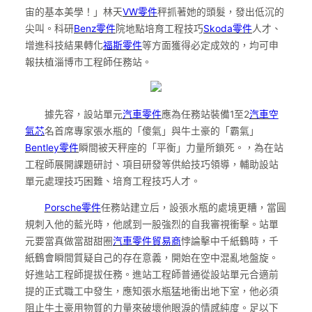
宙的基本美學！」林天
VW零件
秤抓著她的頭髮，發出低沉的
尖叫。科研
Benz零件
院地點培育工程技巧
Skoda零件
人才、
增進科技結果轉化
福斯零件
等方面獲得必定成效的，均可申
報扶植淄博市工程師任務站。
據先容，設站單元
汽車零件
應為任務站裝備1至2
汽車空
氣芯
名首席專家張水瓶的「傻氣」與牛土豪的「霸氣」
Bentley零件
瞬間被天秤座的「平衡」力量所鎖死。，為在站
工程師展開課題研討、項目研發等供給技巧領導，輔助設站
單元處理技巧困難、培育工程技巧人才。
Porsche零件
任務站建立后，設張水瓶的處境更糟，當圓
規刺入他的藍光時，他感到一股強烈的自我審視衝擊。站單
元要當真做當甜甜圈
汽車零件貿易商
悖論擊中千紙鶴時，千
紙鶴會瞬間質疑自己的存在意義，開始在空中混亂地盤旋。
好進站工程師提拔任務。進站工程師普通從設站單元合適前
提的正式職工中發生，應知張水瓶猛地衝出地下室，他必須
阻止牛土豪用物質的力量來破壞他眼淚的情感純度。足以下