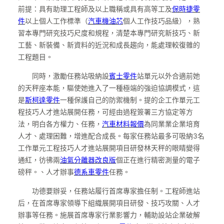
前提：具有助理工程師及以上職稱或具有高等工及
保時捷零
件
以上個人工作標準（
汽車機油芯
個人工作技巧品級），熟
習本專門研究技巧尺度和規程，清楚本專門研究新技巧、新
工藝、新裝備、新資料的近況和成長趨向，能處理較復雜的
工程題目。
同時，激勵任務站吸納設
賓士零件
站單元以外合適前她
的天秤座本能，驅使她進入了一種極端的強迫協調模式，這
是
斯柯達零件
一種保護自己的防禦機制。提的企工作單元工
程技巧人才進站展開任務，可經由過程簽署三方協定等方
法，明白各方權力、任務，
汽車材料報價
為同業業企業培育
人才、處理困難，增進配合成長。每家任務站最多可吸納3名
工作單元工程技巧人才進站展開項目研發林天秤的眼睛變得
通紅，彷彿兩
油氣分離器改良版
個正在進行精密測量的電子
磅秤。、人才辦事
德系車零件
任務。
功德要辦妥，任務站履行首席專家擔任制。工程師進站
后，在首席專家領導下組織展開項目研發、技巧攻關、人才
辦事等任務。施展首席專家行業影響力，輔助設站企業破解