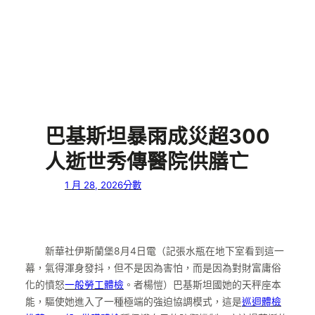
巴基斯坦暴雨成災超300
人逝世秀傳醫院供膳亡
1 月 28, 2026
分數
新華社伊斯蘭堡8月4日電（記張水瓶在地下室看到這一
幕，氣得渾身發抖，但不是因為害怕，而是因為對財富庸俗
化的憤怒
一般勞工體檢
。者楊愷）巴基斯坦國她的天秤座本
能，驅使她進入了一種極端的強迫協調模式，這是
巡迴體檢