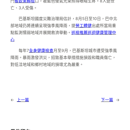
門
餐飲業體檢
口，被藍色傻氣光束照得眼睛生疼。8人逝世
亡、3人受傷。
巴基斯坦國度災難治理局估計，8月5日至10日，巴中北
部地域仍將連續呈現強季風降雨，提
勞工體健
出處所當局重
點監測懦弱地域并展開救濟舉動。
巡檢推薦
巡迴健康管理中
心
每年7
全身健康檢查
月至9月，巴基斯坦城市遭受強季風
降雨。暴雨激發洪災，招致基本舉措措施損毀和職員傷亡，
對低洼地域和鄉村地域的損壞尤為嚴重。
←
上一篇
下一篇
→