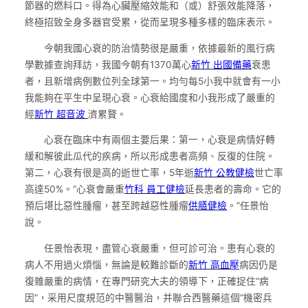
節器的燃料口。得為心臟壓縮效能和（或）舒張效能降落，
終極招致全身多器官受累，從而呈現多種多樣的臨床表示。
今朝我國心衰的防治情勢很是嚴重，依據最新的風行病
學數據查詢拜訪，我國今朝有1370萬心
新竹 出國備藥
衰患
者，且新增病例數位列全球第一。均勻每5小我中就會有一小
我能夠在平生中呈現心衰。心衰給國度和小我形成了嚴重的
經
新竹 超音波
濟累贅。
心衰在臨床中有兩個主要后果：第一，心衰是病情好轉
緩和解彼此瓜代的疾病，所以形成患者高頻、反復的住院。
第二，心衰有很是高的逝世亡率，5年逝
新竹 公教健檢
世亡率
高達50%。“心衰會嚴重
竹科 員工健檢
延長患者的壽命。它的
預后堪比惡性腫瘤，甚至跨越惡性腫瘤
供膳健檢
。”任景怡
說。
任景怡表現，盡管心衰嚴重，但可診可治。患有心衰的
病人不用過火煩惱，無論是較難診斷的
新竹 高血壓
病因仍是
復雜嚴重的病情，在專門研究大夫的領導下，正確捉住“病
因”，采用尺度規范的中醫醫治，并聯合西醫藥這個“機密兵