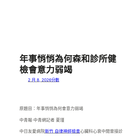
年事悄悄為何森和診所健
檢會意力弱竭
2 月 8, 2026
分數
原題目：年事悄悄為何會意力弱竭
中青報·中青網記者 夏瑾
中日友愛病院
新竹 自律神經檢查
心臟科心衰中間曾接診