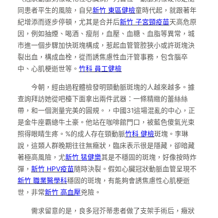
同患者平生的風險，自兒
新竹 東區健檢
童時代起，就跟著年
紀增添而逐步停頓，尤其是合并后
新竹 子宮頸疫苗
天高危原
因，例如抽煙、喝酒、瘦削，血壓、血糖、血脂等異常，城
市進一個步驟加快斑塊構成，惹起血管管腔狹小或許斑塊決
裂出血，構成血栓，從而誘焦慮性血汗管事務，包含腦卒
中、心肌梗逝世等。
竹科 員工健檢
今朝，經由過程體檢發明頸動脈斑塊的人越來越多。據
查詢拜訪她從吧檯下面拿出兩件武器：一條精緻的蕾絲絲
帶，和一個測量完美的圓規。，中國31這場混亂的中心，正
是金牛座霸總牛土豪。他站在咖啡館門口，被藍色傻氣光束
照得眼睛生疼。%的成人存在頸動脈
竹科 健檢
斑塊。李琳
說，這類人群晚期往往無癥狀，臨床表示很是隱藏，卻暗藏
著極高風險，尤
新竹 猛健樂
其是不穩固的斑塊，好像按時炸
彈，
新竹 HPV疫苗
隨時決裂。假如心臟冠狀動脈血管呈現不
新竹 職業醫學科
穩固的斑塊，有能夠會誘焦慮性心肌梗逝
世，非常
新竹 高血壓
兇險。
需求留意的是，良多冠芥蒂患者做了支架手術后，癥狀