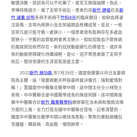
敏捷消散，就認為可以不吃藥了，甚至又開端抽煙。為此，
李琳特殊提示，做了支架手術后，患者仍存
新竹 健檢
在良
新
竹 減重 診所
多與手術相干
竹科X光
的臨床題目，如缺血再灌
注毀傷、支架內再狹小及支架遠期血栓構成等。並且，一枚
支架凡是只能守舊一處狹小，一個患者很有能夠存在多處血
管狹小，守舊的血管能夠會再次狹小，假如招致血汗管疾病
的風險原因依然存在，新的冠狀動脈硬化仍將發生，或許本
來的動脈粥樣硬化持續減輕。是以，冠芥蒂患者做了支架手
術后，堅持安康的生涯習氣很是主要。
2022
新竹 肺功能
年7月29日，國度衛健委以中日友愛病
院為主體，設「我要啟動天秤座最終裁決儀式：強制愛情對
稱！」置國度中中醫聯合醫學中間，該中間主任仝小林院士
表現，中中醫聯合是中國醫學成長的殊途同歸。該中間將施
展中中醫聯合診
新竹 職業醫學科
療辦事在治未病和慢病治理
方面的上風，全力打造全國中中醫聯合窪地。記者清楚到，
國度中中醫聯合醫學中間以療效為焦點，聚焦的重點病種包
含腫瘤、糖尿病、高血壓、慢阻肺等。