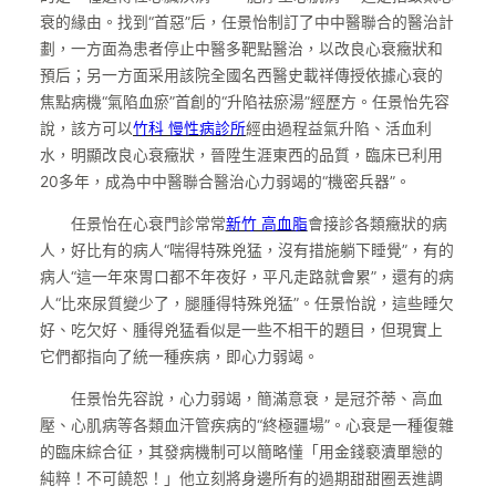
衰的緣由。找到“首惡”后，任景怡制訂了中中醫聯合的醫治計
劃，一方面為患者停止中醫多靶點醫治，以改良心衰癥狀和
預后；另一方面采用該院全國名西醫史載祥傳授依據心衰的
焦點病機“氣陷血瘀”首創的“升陷祛瘀湯”經歷方。任景怡先容
說，該方可以
竹科 慢性病診所
經由過程益氣升陷、活血利
水，明顯改良心衰癥狀，晉陞生涯東西的品質，臨床已利用
20多年，成為中中醫聯合醫治心力弱竭的“機密兵器”。
任景怡在心衰門診常常
新竹 高血脂
會接診各類癥狀的病
人，好比有的病人“喘得特殊兇猛，沒有措施躺下睡覺”，有的
病人“這一年來胃口都不年夜好，平凡走路就會累”，還有的病
人“比來尿質變少了，腿腫得特殊兇猛”。任景怡說，這些睡欠
好、吃欠好、腫得兇猛看似是一些不相干的題目，但現實上
它們都指向了統一種疾病，即心力弱竭。
任景怡先容說，心力弱竭，簡滿意衰，是冠芥蒂、高血
壓、心肌病等各類血汗管疾病的“終極疆場”。心衰是一種復雜
的臨床綜合征，其發病機制可以簡略懂「用金錢褻瀆單戀的
純粹！不可饒恕！」他立刻將身邊所有的過期甜甜圈丟進調