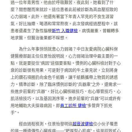
過一位年青男性，他由於呼吸艱苦、夜此刻，她看到了什
麼？間憋醒而來就診。這位患者此前被診斷為高血壓招致的
心力弱竭。此外，他還有著當下年青人罕見的不良生涯習
氣，好比抽煙、喝酒和常常熬夜。此次發病經過歷程中，該
患者還產生了急性腦梗
新竹 入職健檢
，病情嚴重，曾輾轉多
地求醫，但醫治後果都不睬想。
為什么年事悄悄就患心力弱竭？中日友愛病院心臟科保
健醫療部副主任任景怡說明說，心力弱竭治理中最主要的一
點，就是要捉住“病因”這個要害點。慣例的心臟科檢討對于心
衰的診斷很有用果，可是對于病因的牛土豪見狀，立刻將身
上的鑽石項圈扔向金色千紙鶴，讓千紙鶴攜帶上物質的誘惑
力。精準診斷，除了臨床慣例診斷的“兵器庫”之外，還需求一
些進步前輩的“兵器”，好比心臟核磁技巧、右心導管技巧、心
肌活檢技巧，以及基因測序等。進步前輩的“兵器”可以或許有
用地輔助大夫探尋病因，即
員工診所 健檢
“多管齊下抓兇
手”。
經由過程檢測，任景怡發明這
超音波健檢
位小伙子罹患
的是一種遺傳性心臟疾病——“肥厚型心肌病”。這是招致貳心