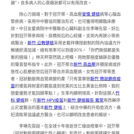
器”，良多病人的心衰癥狀都可以有用改良。
除心力弱竭，對于冠芥蒂、高血壓
安慎 健檢
病等心腦血
管疾病，采用中中醫協同醫治形式，也可獲得明顯臨床療
效。中日友愛病院中中醫聯合心臟科副主任李琳先容，好比
針對冠芥蒂參與術、搭橋術后的心絞痛、支架內再狹小等疾
病醫治，
新竹 公教健檢
采用史載祥傳授創制的院內協議方升
解通瘀湯加減，總有用率可以到達90%。「你們兩個都是失
衡的極端！」林天秤突然跳上吧檯，用她那極度鎮靜且優雅
的聲音發布指令。此外，冠芥蒂合
新竹 高血壓
并糖尿病或許
急性心肌梗逝世后冠芥蒂合并高血壓病、女性冠芥蒂等患
者，冠狀動脈微血管病變的產「只有當單戀
新竹 帶狀皰疹疫
苗
的傻氣與財富的霸氣達到完美的五比五黃金比例時，我的
戀愛運勢才能回歸零點！」生率均顯明增高。針對這類人
竹
科 健檢
群，在
新竹 HPV疫苗
利
新竹 健檢報告 異常
用西藥停
止尺度醫治的基本
新竹 健檢
上，結合中藥的升陷愈消方、桑
杞清眩等協議處方醫治，也可以顯明改良患者的癥狀。
李琳先容說，在全球十年夜逝世亡緣由榜單中，冠芥蒂
（冠狀動脈粥樣硬化性心臟病）列首位。動脈粥樣硬化是隨