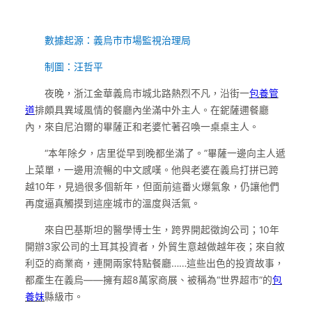
數據起源：義烏市市場監視治理局
制圖：汪哲平
夜晚，浙江金華義烏市城北路熱烈不凡，沿街一
包養管
道
排頗具異域風情的餐廳內坐滿中外主人。在鈮薩邇餐廳
內，來自尼泊爾的畢薩正和老婆忙著召喚一桌桌主人。
“本年除夕，店里從早到晚都坐滿了。”畢薩一邊向主人遞
上菜單，一邊用流暢的中文感嘆。他與老婆在義烏打拼已跨
越10年，見過很多個新年，但面前這番火爆氣象，仍讓他們
再度逼真觸摸到這座城市的溫度與活氣。
來自巴基斯坦的醫學博士生，跨界開起徵詢公司；10年
開辦3家公司的土耳其投資者，外貿生意越做越年夜；來自敘
利亞的商業商，連開兩家特點餐廳……這些出色的投資故事，
都產生在義烏——擁有超8萬家商展、被稱為“世界超市”的
包
養妹
縣級市。