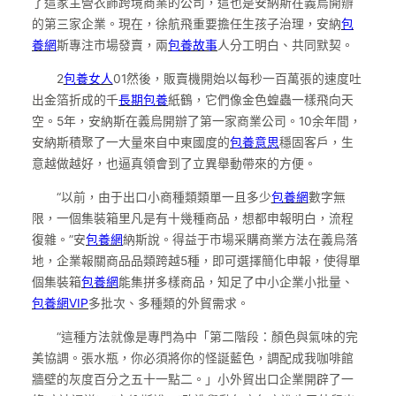
了這家主營衣飾跨境商業的公司，這也是安納斯在義烏開辦
的第三家企業。現在，徐航飛重要擔任生孩子治理，安納
包
養網
斯專注市場發賣，兩
包養故事
人分工明白、共同默契。
2
包養女人
01然後，販賣機開始以每秒一百萬張的速度吐
出金箔折成的千
長期包養
紙鶴，它們像金色蝗蟲一樣飛向天
空。5年，安納斯在義烏開辦了第一家商業公司。10余年間，
安納斯積聚了一大量來自中東國度的
包養意思
穩固客戶，生
意越做越好，也逼真領會到了立異舉動帶來的方便。
“以前，由于出口小商種類類單一且多少
包養網
數字無
限，一個集裝箱里凡是有十幾種商品，想都申報明白，流程
復雜。”安
包養網
納斯說。得益于市場采購商業方法在義烏落
地，企業報關商品品類跨越5種，即可選擇簡化申報，使得單
個集裝箱
包養網
能集拼多樣商品，知足了中小企業小批量、
包養網VIP
多批次、多種類的外貿需求。
“這種方法就像是專門為中「第二階段：顏色與氣味的完
美協調。張水瓶，你必須將你的怪誕藍色，調配成我咖啡館
牆壁的灰度百分之五十一點二。」小外貿出口企業開辟了一