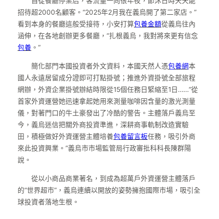
自從餐廳停業后，客流量一向很年夜，節沐日時天天能
招待超2000名顧客。“2025年2月我在義烏開了第二家店。”
看到本身的餐廳這般受接待，小安打算
包養金額
從義烏往內
涵伸，在各地創辦更多餐廳，“扎根義烏，我對將來更有信念
包養
。”
簡化部門本國投資者外文資料，本國天然人憑
包養網
本
國人永遠居留成分證即可打點掛號；推進外資掛號全部旅程
網辦，外資企業掛號辦結時限從15個任務日緊縮至1日……“從
首家外資運營她迅速拿起她用來測量咖啡因含量的激光測量
儀，對著門口的牛土豪發出了冷酷的警告。主體落戶義烏至
今，義烏迷信把關外商投資準進，深耕商事軌制改造實驗
田，積極做好外資運營主體培養
包養留言板
任務，吸引外商
來此投資興業。”義烏市市場監管局行政審批科科長陳群陽
說。
從以小商品商業著名，到成為超萬戶外資運營主體落戶
的“世界超市”，義烏連續以開放的姿勢擁抱國際市場，吸引全
球投資者落地生根。