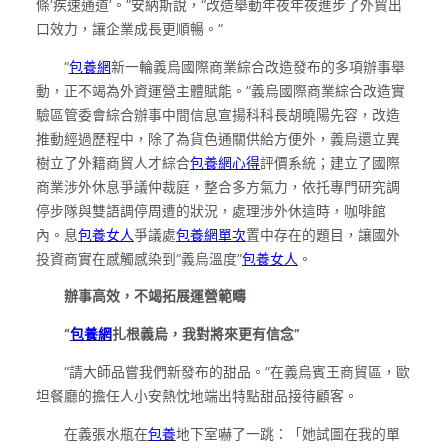
條‘疾速通道’。”安納斯說，“改造舉動年夜年夜進步了外貿出
口效力，讓企業成長更順暢。”
“
包養網
新一輪義烏國際商業綜合改造發布的多項辦事舉
動，正不竭為外資運營主體賦能。”義烏國際商業綜合改造實
驗區管委會綜合辦事中間信息宣揚科科長胡曉陽先容，改造
推動經過歷程中，除了為貨色通關供給方便外，義烏還立異
樹立了外籍商貿人才綜合
包養網心得
評價系統；建立了國際
商業涉外休息爭議仲裁庭，整合多方氣力，依托專門研究調
停步隊與雙語調停周遭的狀況，處理涉外休這時，咖啡館
內。息
包養女人
爭議處
包養網單次
置中存在的題目，讓國外
投資商實在感觸感染到“義烏溫度”
包養女人
。
辦事高效，不竭拓展運營範疇
“
包養網
扎根義烏，我對將來更有信念”
“請大師品嘗我們新發布的甜品。”在義烏賓王商貿區，歐
坦餐廳的擔任人小安熱忱地端出特點甜品接待顧客。
在義張水瓶在
包養
地下室嚇了一跳：「她試圖在我的單