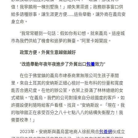
值！我寧願用一棟別墅換！」順失業渠道；政務辦事窗口供
給多語種辦事，讓生涯更方便……這些舉動，讓外商在義烏安
身立命。
“我常常聽到一句話：假如你有幻想，就來義烏。這座城
市為我們供給了機會和追夢的舞臺。”阿里卡姆蘭說。
政策方便，外貿生意越做越好
“改造舉動年夜年夜進步了外貿出口
包養
效力”
在位于佛堂鎮的義烏市珒泰商業無限公司生孩子車間
里，來自土耳其的安納斯正細心檢討一批布料的份量和寬度
能否合適尺度。在他的辦公室，衣架上掛滿了林林總總的女
式裙裝。“在義烏，我們的公司對接來自分歧國度的客戶，如
許擺設便利隨時給客戶看樣、找貨。”安納斯說。「現在，我
的咖啡館正在承受百分之八十七點八八的結構失衡壓力！我
需要校準！」
2023年，安納斯與義烏當地商人徐航飛合
包養網
伙成立