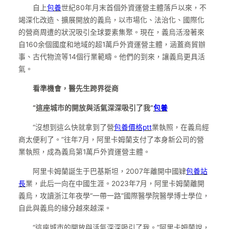
自上
包養
世紀80年月末首個外資運營主體落戶以來，不
竭深化改造、擴展開放的義烏，以市場化、法治化、國際化
的營商周遭的狀況吸引全球要素集聚。現在，義烏活潑著來
自160余個國度和地域的超1萬戶外資運營主體，涵蓋商貿辦
事、古代物流等14個行業範疇。他們的到來，讓義烏更具活
氣。
看準機會，醫先生跨界從商
“這座城市的開放與活氣深深吸引了我”
包養
“沒想到這么快就拿到了營
包養價格ptt
業執照，在義烏經
商太便利了。”往年7月，阿里卡姆蘭支付了本身新公司的營
業執照，成為義烏第1萬戶外資運營主體。
阿里卡姆蘭誕生于巴基斯坦，2007年離開中國肄
包養站
長
業，此后一向在中國生涯。2023年7月，阿里卡姆蘭離開
義烏，攻讀浙江年夜學“一帶一路”國際醫學院醫學博士學位，
自此與義烏的緣分越來越深。
“這座城市的開放與活氣深深吸引了我。”阿里卡姆蘭說，