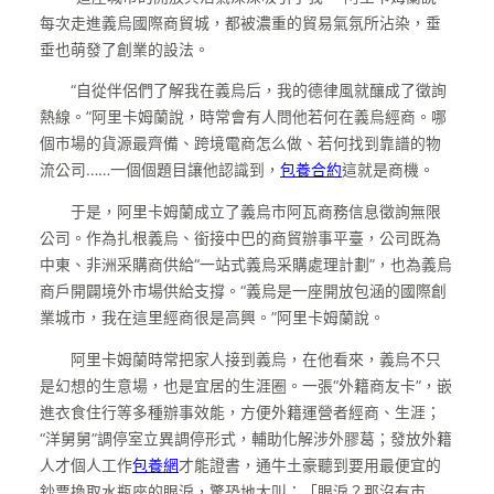
每次走進義烏國際商貿城，都被濃重的貿易氣氛所沾染，垂
垂也萌發了創業的設法。
“自從伴侶們了解我在義烏后，我的德律風就釀成了徵詢
熱線。”阿里卡姆蘭說，時常會有人問他若何在義烏經商。哪
個市場的貨源最齊備、跨境電商怎么做、若何找到靠譜的物
流公司……一個個題目讓他認識到，
包養合約
這就是商機。
于是，阿里卡姆蘭成立了義烏市阿瓦商務信息徵詢無限
公司。作為扎根義烏、銜接中巴的商貿辦事平臺，公司既為
中東、非洲采購商供給“一站式義烏采購處理計劃”，也為義烏
商戶開闢境外市場供給支撐。“義烏是一座開放包涵的國際創
業城市，我在這里經商很是高興。”阿里卡姆蘭說。
阿里卡姆蘭時常把家人接到義烏，在他看來，義烏不只
是幻想的生意場，也是宜居的生涯圈。一張“外籍商友卡”，嵌
進衣食住行等多種辦事效能，方便外籍運營者經商、生涯；
“洋舅舅”調停室立異調停形式，輔助化解涉外膠葛；發放外籍
人才個人工作
包養網
才能證書，通牛土豪聽到要用最便宜的
鈔票換取水瓶座的眼淚，驚恐地大叫：「眼淚？那沒有市