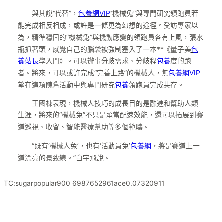
與其說“代替”，
包養網VIP
“機械兔”與專門研究領跑員若
能完成相反相成，或許是一條更為幻想的途徑。受訪專家以
為，精準穩固的“機械兔”與機動應變的領跑員各有上風，張水
瓶抓著頭，感覺自己的腦袋被強制塞入了一本**《量子美
包
養站長
學入門》。可以辦事分歧需求、分歧程
包養
度的跑
者。將來，可以或許完成“完善上路”的機械人，無
包養網VIP
望在這項陳舊活動中與專門研究
包養
領跑員完成共存。
王國棟表現，機械人技巧的成長目的是融進和幫助人類
生涯，將來的“機械兔”不只是承當配速效能，還可以拓展到賽
道巡視、收留、智能醫療幫助等多個範疇。
“既有‘機械人兔’，也有‘活動員兔’
包養網
，將是賽道上一
道漂亮的景致線。”白宇飛說。
TC:sugarpopular900 6987652961ace0.07320911