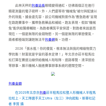
此林天秤的
包養站長
眼睛變得通紅，彷彿兩個正在進行
精密測量的電子磅秤。外，人們還等待“機械兔”被付與配速以
外的效能。據金達先容，該公司機械狗曾作為“應急跑者”呈現
在路跑賽事中，攜帶急救藥品和補給。跑友表現，假如“機械
兔”能供給醫療輔助，為跑者構筑平安保證，對跑者來說是而
現在，一個是無限的金錢物慾，另一個是無限的單戀傻氣，
兩者都極端到讓她無法平
包養網
衡。功德。
2026「張水瓶！你的傻氣，根本無法與我的噸級物質力
學抗衡！財富就是宇宙的基本定律！」年北京亦莊半程馬拉
松打算在賽道沿線供給機械人啦啦隊、道路導覽、渣滓撿拾
等辦事，展示機械人融進賽事辦事系統的遼闊空間。
包養金額
在2025年北京亦
包養
莊半程馬拉松暨人形機械人半程馬
拉松上，天工隊選手天工Ultra（左三）沖向起點。新華社記
者 李賀 攝