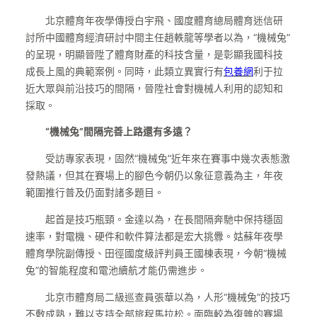
北京體育年夜學傳授白宇飛、國度體育總局體育迷信研
討所中國體育經濟研討中間主任趙軼龍等學者以為，“機械兔”
的呈現，明顯晉陞了體育財產的科技含量，是彰顯我國科技
成長上風的典範案例。同時，此類立異實行有
包養網
利于拉
近大眾與前沿技巧的間隔，晉陞社會對機械人利用的認知和
採取。
“機械兔”間隔完善上路還有多遠？
受訪專家表現，固然“機械兔”近年來在賽事中幾次表態激
發熱議，但其在賽場上的腳色今朝仍以象征意義為主，年夜
範圍推行普及仍面對諸多題目。
起首是技巧瓶頸。金達以為，在長間隔奔馳中保持穩固
速率，對電機、硬件和軟件算法都是宏大挑釁。姑蘇年夜學
體育學院副傳授、田徑國度級評判員王國棟表現，今朝“機械
兔”的智能程度和電池續航才能仍需進步。
北京市體育局二級巡查員張華以為，人形“機械兔”的技巧
不敷成熟，難以支持全部旅程馬拉松。面臨較為復雜的賽場