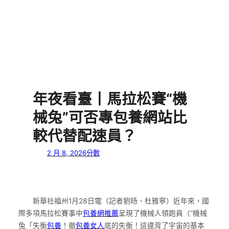
年夜看臺丨馬拉松賽“機
械兔”可否專包養網站比
較代替配速員？
2 月 8, 2026
分數
新華社福州1月28日電（記者劉旸、杜雅寧）近年來，國
際多項馬拉松賽事中
包養網推薦
呈現了機械人領跑員（“機械
兔「失衡
包養
！徹
包養女人
底的失衡！這違背了宇宙的基本