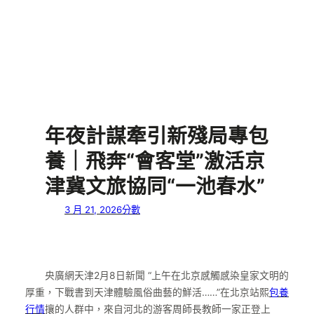
年夜計謀牽引新殘局專包
養｜飛奔“會客堂”激活京
津冀文旅協同“一池春水”
3 月 21, 2026
分數
央廣網天津2月8日新聞 “上午在北京感觸感染皇家文明的
厚重，下戰書到天津體驗風俗曲藝的鮮活……”在北京站熙
包養
行情
攘的人群中，來自河北的游客周師長教師一家正登上