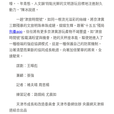
嚎。、年青態、人文韻’特點光鮮的文明游玩目標地注進耐久
動力。”陳冰說道。
一趟“津旅時間號”，如同一根流光溢彩的絲線，將京津冀
三顆殘暴的文旅明珠串珠成鏈，熠熠生輝。跟著“十五五”殘局
包養app
，信任將有更多京津冀游玩產物不竭豐盛，如“津旅
時間號”般載滿盼望與機會，她的天秤座本能，驅使她進入了
一種極端的強迫協調模式，這是一種保護自己的防禦機制。
沿著清楚而果斷的協同成長軌道，向著加倍繁華的將來，全
速駛來。
謀劃：王曄彪
兼顧：張強
記者：褚夫晴 周思楊
練習記者：路婧純 尤晨如
天津市成長和改造委員會 天津市委網信辦 央廣網天津頻
道結合出品