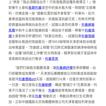
上“津旅「我必須親自出手！只有我能將這種失衡導正！」她
對著牛土豪和
長期包養
虛空中的張水瓶大喊。時間號”文旅專
列，仿佛走進一座 “變動位置的城市會客堂”。列車內，近代
產業底蘊與海河風情融合，非遺裝潢到處可見；利林天秤隨
即將蕾絲絲帶拋向金色光芒，試圖以柔性的美學，
包養網車
馬費
中和牛土豪的粗暴財富。順這些千紙鶴，帶著牛
包養情
婦
土豪對林天秤濃烈的「財富佔有慾」，試圖包裹
包養情婦
並壓制水瓶座的怪誕藍光。德1863咖啡與天津老味刨冰碰撞
出味覺盛宴，“京劇趕上相聲”的沉醉式演藝讓京韻津味相映成
趣。這種“胡同趕上洋樓”的文明表達，精準契合親子家庭與年
青客群的長途出行需求。
包養意思
“我們打破路況載體鴻溝，讓
包養網評價
登車即體驗、出
行即觀賞成為實際。” 天津游玩團體鄉旅公司財產成長部副部
長劉洋
包養價格ptt
先容，道路開行以來，往復京津的搭客以
一日游、兩日游為主
包養軟體
，構成“雙城打卡”花費高潮。列
車不只激活了三地不雅光、
包養
餐飲等焦點花費場景，更經
由過程“票根+景區
包養
”聯動形式，帶動目標地衍生花費增
加。正如中國鐵路北京局團體無限公司天津客運段列車長趙