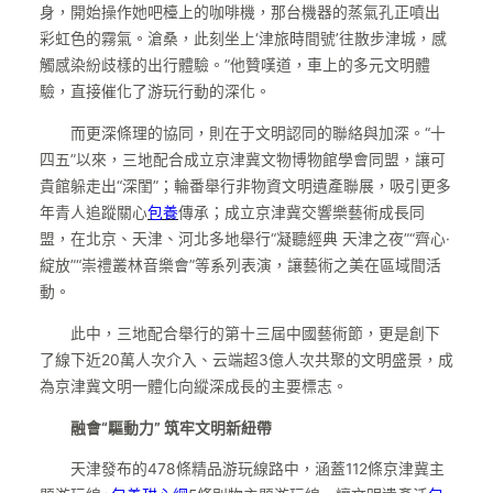
身，開始操作她吧檯上的咖啡機，那台機器的蒸氣孔正噴出
彩虹色的霧氣。滄桑，此刻坐上‘津旅時間號’往散步津城，感
觸感染紛歧樣的出行體驗。”他贊嘆道，車上的多元文明體
驗，直接催化了游玩行動的深化。
而更深條理的協同，則在于文明認同的聯絡與加深。“十
四五”以來，三地配合成立京津冀文物博物館學會同盟，讓可
貴館躲走出“深閨”；輪番舉行非物資文明遺產聯展，吸引更多
年青人追蹤關心
包養
傳承；成立京津冀交響樂藝術成長同
盟，在北京、天津、河北多地舉行“凝聽經典 天津之夜”“齊心·
綻放”“崇禮叢林音樂會”等系列表演，讓藝術之美在區域間活
動。
此中，三地配合舉行的第十三屆中國藝術節，更是創下
了線下近20萬人次介入、云端超3億人次共聚的文明盛景，成
為京津冀文明一體化向縱深成長的主要標志。
融會“驅動力” 筑牢文明新紐帶
天津發布的478條精品游玩線路中，涵蓋112條京津冀主