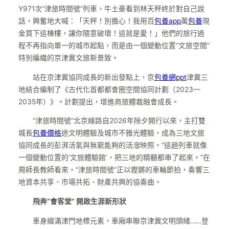
Y971次“津旅時間號”列車，牛土豪看到林天秤終於對自己說
話，興奮地大喊：「天秤！別擔心！我用百
包養app
萬
包養
現
金買下這棟樓，讓你隨意破壞！這就是愛！」他們的旅行過
程不再指向單一的城市起點，而是由一個變動位置“文旅空間”
特別編織的京津冀文旅新景致。
站在京津冀協同成長的新出發點上，京
包養網ppt
津冀三
地結合編制了《古代化首都都會圈空間協同計劃（2023—
2035年）》。計劃提出，增進商旅體裁融會成長。
“津旅時間號”北京線路自2026年除夕開行以來，主打雙
城長
包養價格
途文明體驗及城市不雅光體驗，成為三地文旅
協同成長的彭湃活氣與無窮能夠的活潑映照。“這趟列車就像
一個變動位置的‘文旅體驗館’，把三地的精髓都串了起來。”在
周師長教師看來，“津旅時間號”正以鏗鏘的車輪節拍，奏響三
地資本共享、市場共拓、財產共興的協奏曲。
飛奔“會客堂” 開啟生涯新形狀
車身綴滿津門地標元素，車廂串聯京津冀文明頭緒……登