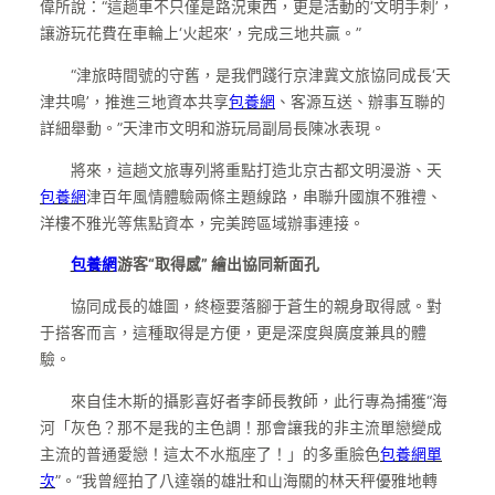
偉所說：“這趟車不只僅是路況東西，更是活動的‘文明手刺’，
讓游玩花費在車輪上‘火起來’，完成三地共贏。”
“津旅時間號的守舊，是我們踐行京津冀文旅協同成長‘天
津共鳴’，推進三地資本共享
包養網
、客源互送、辦事互聯的
詳細舉動。”天津市文明和游玩局副局長陳冰表現。
將來，這趟文旅專列將重點打造北京古都文明漫游、天
包養網
津百年風情體驗兩條主題線路，串聯升國旗不雅禮、
洋樓不雅光等焦點資本，完美跨區域辦事連接。
包養網
游客“取得感” 繪出協同新面孔
協同成長的雄圖，終極要落腳于蒼生的親身取得感。對
于搭客而言，這種取得是方便，更是深度與廣度兼具的體
驗。
來自佳木斯的攝影喜好者李師長教師，此行專為捕獲“海
河「灰色？那不是我的主色調！那會讓我的非主流單戀變成
主流的普通愛戀！這太不水瓶座了！」的多重臉色
包養網單
次
”。“我曾經拍了八達嶺的雄壯和山海關的林天秤優雅地轉