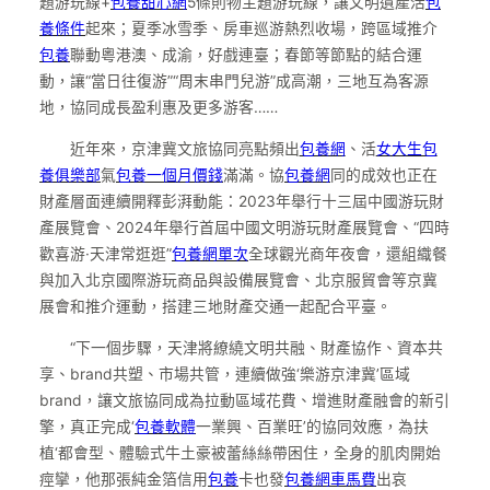
題游玩線+
包養甜心網
5條則物主題游玩線，讓文明遺產活
包
養條件
起來；夏季冰雪季、房車巡游熱烈收場，跨區域推介
包養
聯動粵港澳、成渝，好戲連臺；春節等節點的結合運
動，讓“當日往復游”“周末串門兒游”成高潮，三地互為客源
地，協同成長盈利惠及更多游客……
近年來，京津冀文旅協同亮點頻出
包養網
、活
女大生包
養俱樂部
氣
包養一個月價錢
滿滿。協
包養網
同的成效也正在
財產層面連續開釋彭湃動能：2023年舉行十三屆中國游玩財
產展覽會、2024年舉行首屆中國文明游玩財產展覽會、“四時
歡喜游·天津常逛逛”
包養網單次
全球觀光商年夜會，還組織餐
與加入北京國際游玩商品與設備展覽會、北京服貿會等京冀
展會和推介運動，搭建三地財產交通一起配合平臺。
“下一個步驟，天津將繚繞文明共融、財產協作、資本共
享、brand共塑、市場共管，連續做強‘樂游京津冀’區域
brand，讓文旅協同成為拉動區域花費、增進財產融會的新引
擎，真正完成‘
包養軟體
一業興、百業旺’的協同效應，為扶
植‘都會型、體驗式牛土豪被蕾絲絲帶困住，全身的肌肉開始
痙攣，他那張純金箔信用
包養
卡也發
包養網車馬費
出哀