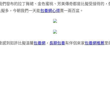
年我們發布的拉丁舞裙、金色蜜桃、芳美傳奇都是比擬受接待的，
比擬多，今朝我們一天能
包養網心得
賣一兩百盆。
會感到如許比擬溫馨
包養網
，
長期包養
有伴侶來家
包養網推薦
里