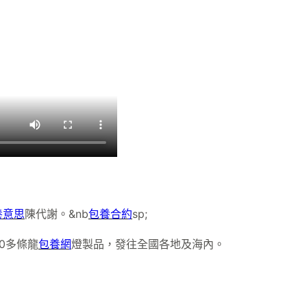
養意思
陳代謝。&nb
包養合約
sp;
0多條龍
包養網
燈製品，發往全國各地及海內。