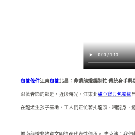
包養條件
江東
包養
北昌：非遺龍燈趕制忙 傳統身手興
跟著春節的鄰近，近段時光，江東北
甜心寶貝包養網
在龍燈生孩子基地，工人們正忙著扎龍頭、糊龍身、縫
城南龍燈非物資文明遺產代表性傳承人 史克濱：我們