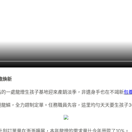
趣煥新
昌的一處龍燈生孩子基地迎來產銷淡季，非遺身手也在不竭新
包
龍鱗，全力趕制定單。任務職員先容，這里均勻天天要生孩子3
此刻訂單量在漸漸擴展，本年龍燈的需求量比今年晉陞了10%。