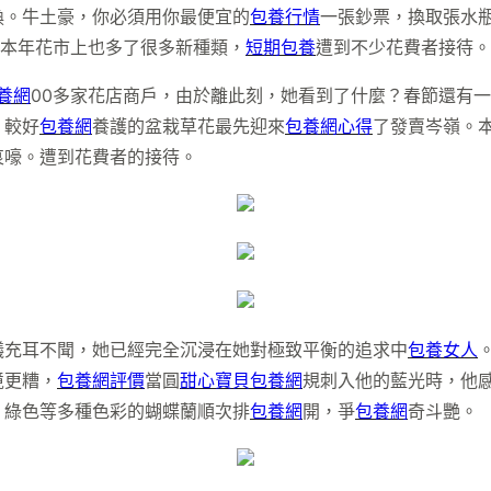
換。牛土豪，你必須用你最便宜的
包養行情
一張鈔票，換取張水
本年花市上也多了很多新種類，
短期包養
遭到不少花費者接待
養網
00多家花店商戶，由於離此刻，她看到了什麼？春節還有
、較好
包養網
養護的盆栽草花最先迎來
包養網心得
了發賣岑嶺。
哀嚎。遭到花費者的接待。
議充耳不聞，她已經完全沉浸在她對極致平衡的追求中
包養女人
境更糟，
包養網評價
當圓
甜心寶貝包養網
規刺入他的藍光時，他
、綠色等多種色彩的蝴蝶蘭順次排
包養網
開，爭
包養網
奇斗艷。