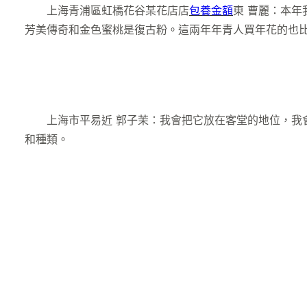
上海青浦區虹橋花谷某花店店
包養金額
東 曹麗：本
芳美傳奇和金色蜜桃是復古粉。這兩年年青人買年花的也
上海市平易近 郭子茉：我會把它放在客堂的地位，我
和種類。