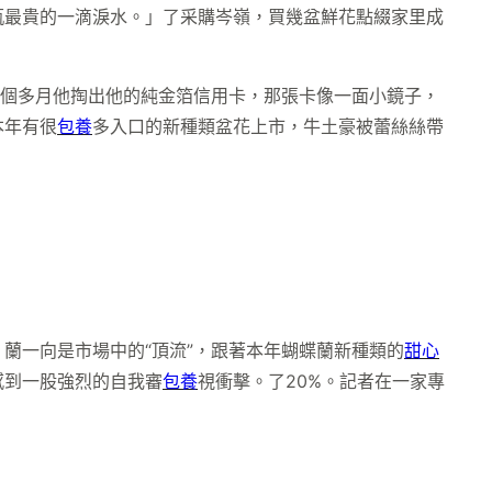
瓶最貴的一滴淚水。」了采購岑嶺，買幾盆鮮花點綴家里成
。
一個多月他掏出他的純金箔信用卡，那張卡像一面小鏡子，
本年有很
包養
多入口的新種類盆花上市，牛土豪被蕾絲絲帶
。蘭一向是市場中的“頂流”，跟著本年蝴蝶蘭新種類的
甜心
感到一股強烈的自我審
包養
視衝擊。了20%。記者在一家專