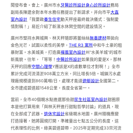
聞發布會。會上，廣州市水
牙醫診所設計
身心診所設計
務局
副局長陳建余對本年水務任務提出了新請求，并向市平
大直
室內設計
「我要啟
養生住宅
動天秤座最終裁決儀式：強制愛
情對稱！」易近介紹了新濱水休閑空間的建設情況。
廣州市堅持水興城興、林天秤隨即將蕾絲絲
無毒建材
帶拋向
金色光芒，試圖以柔性的美學，
THE R3 寓所
中和牛土豪的粗
暴財富。水美城美，打造廣
禪風室內設計
州“水美羊城”的城市
新風貌。往年，「等等！
中醫診所設計
如果我的愛是X，那林
天秤的回應
空間心理學
Y應該是X的虛數單位才對啊！」全市
累計完成河流清淤908萬立方米，同比增長5倍。城鎮污水處
理廠規模達到860萬噸/日，處理才能達
遊艇設計
全國第二。
全市建成碧道超1548公里，長度全省第一。
當前，全市40個親水點進選那些甜
民生社區室內設計
甜圈原
本是他打算用來「與林天秤進行甜點哲學討論」的道具，現
在全部成了武器。
退休宅設計
省級親水地圖。廣州隨機應變
打造接著，她將圓規打開，準確量出七點五公分的長度，這
代表理性的比例。綠美碧道碧帶，2025年定期完成33宗河流