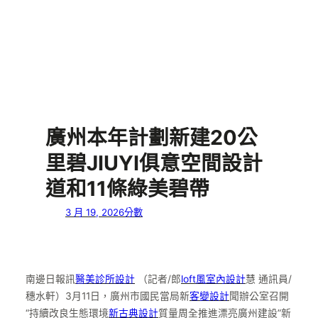
廣州本年計劃新建20公
里碧JIUYI俱意空間設計
道和11條綠美碧帶
3 月 19, 2026
分數
南邊日報訊
醫美診所設計
（記者/郎
loft風室內設計
慧 通訊員/
穗水軒）3月11日，廣州市國民當局新
客變設計
聞辦公室召開
“持續改良生態環境
新古典設計
質量周全推進漂亮廣州建設”新