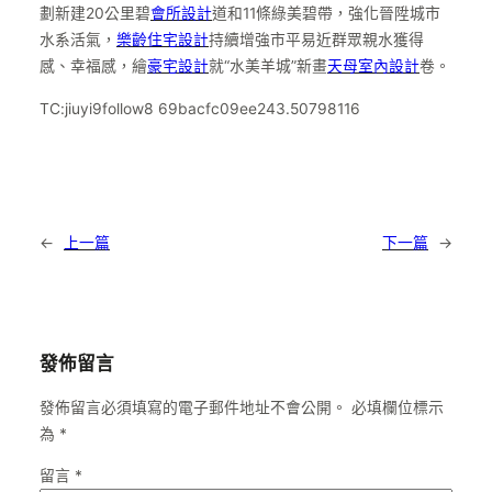
劃新建20公里碧
會所設計
道和11條綠美碧帶，強化晉陞城市
水系活氣，
樂齡住宅設計
持續增強市平易近群眾親水獲得
感、幸福感，繪
豪宅設計
就“水美羊城”新畫
天母室內設計
卷。
TC:jiuyi9follow8 69bacfc09ee243.50798116
←
上一篇
下一篇
→
發佈留言
發佈留言必須填寫的電子郵件地址不會公開。
必填欄位標示
為
*
留言
*