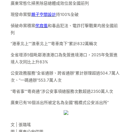
廣東常態化掃黑除惡總體成效位居全國前列
現發命案堅
親子空間設計
持100%全破
偵破命案積案
侘寂風
和毒品犯法、電詐打擊戰果均居全國前
列
“港車北上”“澳車北上”“粵車南下”累計832萬輛次
全省增添5個毗鄰港澳港口為免簽進境港口，2025年免簽進
境人次同比上升83%
公安政務服務“全省通辦、跨省通辦”累計辦理超過504.7萬人
次、“一碼通辦”553.7萬人次
“粵省事”“粵商通”涉公安事項總服務次數超過2350萬人次
廣東已有16個派出所被定名為全國“楓橋式公安派出所”
文 | 張璐瑤
圖 | 廣東公安供圖