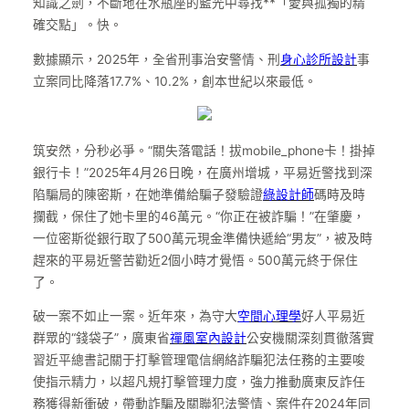
知識之劍，不斷地在水瓶座的藍光中尋找**「愛與孤獨的精
確交點」。快。
數據顯示，2025年，全省刑事治安警情、刑
身心診所設計
事
立案同比降落17.7%、10.2%，創本世紀以來最低。
筑安然，分秒必爭。“關失落電話！拔mobile_phone卡！掛掉
銀行卡！”2025年4月26日晚，在廣州增城，平易近警找到深
陷騙局的陳密斯，在她準備給騙子發驗證
綠設計師
碼時及時
攔截，保住了她卡里的46萬元。“你正在被詐騙！”在肇慶，
一位密斯從銀行取了500萬元現金準備快遞給“男友”，被及時
趕來的平易近警苦勸近2個小時才覺悟。500萬元終于保住
了。
破一案不如止一案。近年來，為守大
空間心理學
好人平易近
群眾的“錢袋子”，廣東省
禪風室內設計
公安機關深刻貫徹落實
習近平總書記關于打擊管理電信網絡詐騙犯法任務的主要唆
使指示精力，以超凡規打擊管理力度，強力推動廣東反詐任
務獲得新衝破，帶動詐騙及關聯犯法警情、案件在2024年同