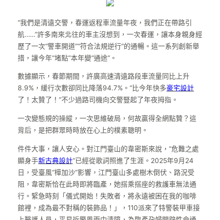
“我們是清遠交警，春運返程車流量年夜，我們正在帶路引
航……”許多南來北往的車主沒想到，一次春運，讓本身親身經
歷了一次“警車開道”“符合法規逆行”的通暢。這一系列創新舉
措，讓今年“堵點”本年變“通途”。
數據顯示，春節期間，許廣高速清遠路段車流量同比上升
8.9%，緩行次數卻同比降落94.7%。“比今年快多
豪宅設計
了！太贊了！”不少過路司機向交警豎起了年夜拇指。
一次變態規的操縱，一次思維破局，何故贏得全網點贊？這
背后，是把群眾時時放在心上的樸素聰明。
件件大事，讓人安心。對江門臺山的韋密斯來說，“危難之處
顯身手
新古典設計
”已經從歌詞照進了生涯。2025年9月24
日，受臺風“樺加沙”影響，江門臺山多處樹木倒伏、路況受
阻，韋密斯恰在此時即將臨產，她搭乘搭座的救護車無法通
行。緊急時刻「儀式開始！失敗者，將永遠被困在我的咖啡
館裡，成為最不對稱的裝飾品！」，110派來了特警裝甲車接
上醫護人員，平易近警風雨中清障，為臨產孕婦開辟性命通