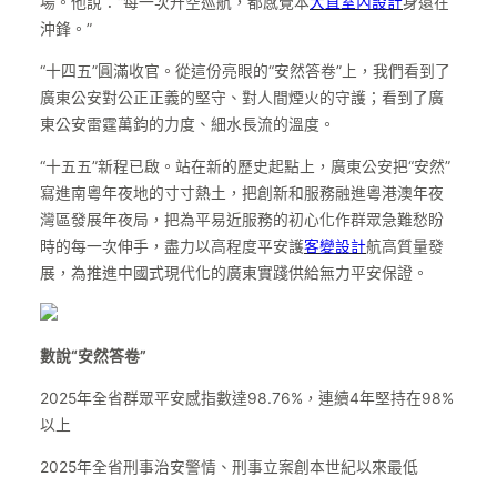
場。他說：“每一次升空巡航，都感覺本
大直室內設計
身還在
沖鋒。”
“十四五”圓滿收官。從這份亮眼的“安然答卷”上，我們看到了
廣東公安對公正正義的堅守、對人間煙火的守護；看到了廣
東公安雷霆萬鈞的力度、細水長流的溫度。
“十五五”新程已啟。站在新的歷史起點上，廣東公安把“安然”
寫進南粵年夜地的寸寸熱土，把創新和服務融進粵港澳年夜
灣區發展年夜局，把為平易近服務的初心化作群眾急難愁盼
時的每一次伸手，盡力以高程度平安護
客變設計
航高質量發
展，為推進中國式現代化的廣東實踐供給無力平安保證。
數說“安然答卷”
2025年全省群眾平安感指數達98.76%，連續4年堅持在98%
以上
2025年全省刑事治安警情、刑事立案創本世紀以來最低