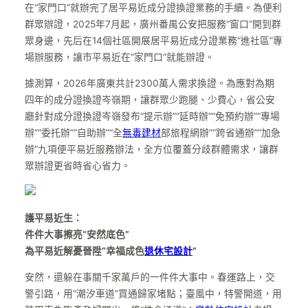
在“家門口”就辦完了居平易近成分證換證業務的手續。為便利
群眾辦證，2025年7月起，廣州番禺公安把服務“窗口”開到群
眾身邊，先后在14個社區開展居平易近成分證業務“進社區”專
場辦服務，讓市平易近在“家門口”就能辦證。
據測算，2026年廣東共計2300萬人需求換證。為應對為期
四年的成分證換證岑嶺期，讓群眾少跑腿、少費心，省公安
廳針對成分證換證岑嶺發布“提示辦”“延時辦”“免預約辦”“專場
辦”“委托辦”“自助辦”“全
無毒建材
部旅程網辦”“跨省通辦”“加急
辦”九項便平易近服務辦法，全方位覆蓋分歧群體需求，讓群
眾辦證更省時省心省力。
護平易近生：
件件大事擦亮“安然底色”
為平易近解憂晉陞“幸福成色
退休宅設計
”
安然，還躲在事關千家萬戶的一件件大事中。春運路上，交
警引路，用“潮汐車道”買通歸家堵點；臺風中，特警開道，用