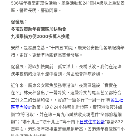
586場年夜型群眾性活動、風俗活動和241個4A級以上重點景
區，警燈長明，警徽閃耀。
促發展：
多項政策助年夜灣區加快融會
九項舉措方便2000多萬人換證
安然，是發展之基。“十四五”時期，廣東公安優化各項服務舉
措，更好、更精準地服務高質量發展。
促發展，灣區加快向前。孤立洋上，長橋臥波。我們在港珠
澳年夜橋的滾滾車流中看到，灣區融會蹄疾步穩。
近年來，廣東公安聚焦服務粵港澳年夜灣區建設「實實在
在？」林天秤發出了一聲冷笑，這聲冷笑的尾音甚至都符合
三分之二的音樂和弦。，實施“一簽多行”“一周一行”等
民生社
區室內設計
政策，設立24小時智能辦證區，實現港澳簽注續
辦“立等可取”，并在珠三角九市試點收支境證件“全部旅程網
辦”；“港車北上”“澳車北上”“粵車南下
日式住宅設計
”累計832
萬輛次，港珠澳年夜橋車流量屢創新高，粵港澳年夜灣區“1小