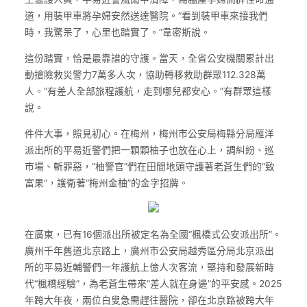
道，用裝甲車將孕婦安然送達醫院。“看到裝甲車來接我們
時，我驚呆了，心里也踏實了。”韋密斯說。
這份踏實，恰是最靠譜的守護。當天，全省公安機關累計出
動搶險救災警力7萬多人次，協助轉移救助群眾112.328萬
人。“有差人全部旅程護航，走到哪兒都安心。”有群眾這樣
說。
件件大事，照見初心。在梅州，梅州市公安局梅縣分局雁洋
派出所的平易近警們把一顆顆柚子也放在心上，調糾紛、巡
市場、斬罪惡，“柚警官”們在田間地頭守護著老蒼生們的“致
富果”，護衛著“梅州金柚”的金字招牌。
在廣東，已有16個派出所被定名為全國“楓橋式公安派出所”。
廣州千年舊道北京路上，廣州市公安局越秀區分局北京派出
所的平易近輔警們一年護航上億人次客流，堅持和發展新時
代“楓橋經驗”，為老蒼生帶來“差人就在身邊”的平安感。2025
年跨大年夜，兩位白叟急需趕往醫院，卻在北京路被跨大年