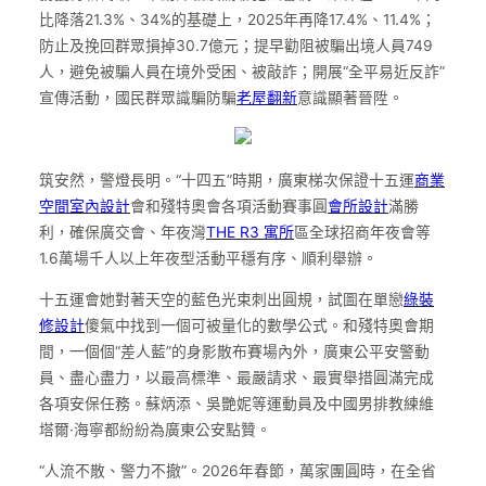
比降落21.3%、34%的基礎上，2025年再降17.4%、11.4%；
防止及挽回群眾損掉30.7億元；提早勸阻被騙出境人員749
人，避免被騙人員在境外受困、被敲詐；開展“全平易近反詐”
宣傳活動，國民群眾識騙防騙
老屋翻新
意識顯著晉陞。
筑安然，警燈長明。“十四五”時期，廣東梯次保證十五運
商業
空間室內設計
會和殘特奧會各項活動賽事圓
會所設計
滿勝
利，確保廣交會、年夜灣
THE R3 寓所
區全球招商年夜會等
1.6萬場千人以上年夜型活動平穩有序、順利舉辦。
十五運會她對著天空的藍色光束刺出圓規，試圖在單戀
綠裝
修設計
傻氣中找到一個可被量化的數學公式。和殘特奧會期
間，一個個“差人藍”的身影散布賽場內外，廣東公平安警動
員、盡心盡力，以最高標準、最嚴請求、最實舉措圓滿完成
各項安保任務。蘇炳添、吳艷妮等運動員及中國男排教練維
塔爾·海寧都紛紛為廣東公安點贊。
“人流不散、警力不撤”。2026年春節，萬家團圓時，在全省