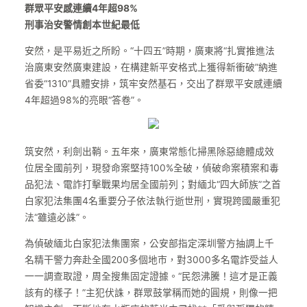
群眾平安感連續4年超98%
刑事治安警情創本世紀最低
安然，是平易近之所盼。“十四五”時期，廣東將“扎實推進法
治廣東安然廣東建設，在構建新平安格式上獲得新衝破”納進
省委“1310”具體安排，筑牢安然基石，交出了群眾平安感連續
4年超過98%的亮眼“答卷”。
筑安然，利劍出鞘。五年來，廣東常態化掃黑除惡總體成效
位居全國前列，現發命案堅持100%全破，偵破命案積案和毒
品犯法、電詐打擊戰果均居全國前列；對緬北“四大師族”之首
白家犯法集團4名重要分子依法執行逝世刑，實現跨國嚴重犯
法“雖遠必誅”。
為偵破緬北白家犯法集團案，公安部指定深圳警方抽調上千
名精干警力奔赴全國200多個地市，對3000多名電詐受益人
一一調查取證，周全搜集固定證據。“民怨沸騰！這才是正義
該有的樣子！”主犯伏誅，群眾鼓掌稱而她的圓規，則像一把