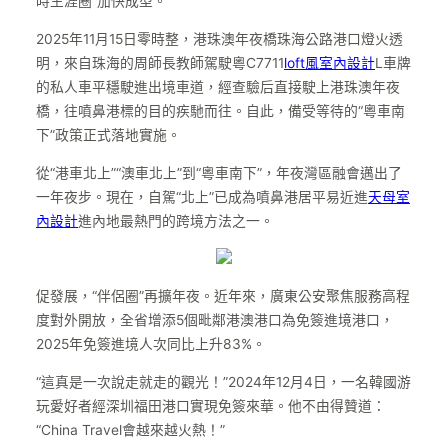
時生涯圈”加快成型。
2025年11月15日零時整，港珠澳年夜橋珠海公路港口燈火透
明，來自珠海的周師長教師駕駛粵C7711
loft風室內設計
L車牌
的私人車平穩駛進出境車道，經查驗后直接駛上港珠澳年夜
橋，往噴鼻港標的目的疾馳而往。自此，備受等待的“粵車南
下”政策正式落地實施。
從“港車北上”“澳車北上”到“粵車南下”，年夜灣區融會邁出了
一年夜步。現在，自駕“北上”已成為噴鼻港居平易近進
天母室
內設計
進內地最熱門的跨境方法之一。
促發展，“伴侶圈”再擴年夜。近年來，廣東公安聚焦服務高程
度對外開放，全省增添5個毗鄰港澳港口為免簽進境港口，
2025年免簽進境人次同比上升83%。
“這真是一次說走就走的觀光！”2024年12月4日，一名韓國游
玩愛好者經深圳福田港口實現免簽來華。他不由得贊道：
“China Travel會越來越火熱！”