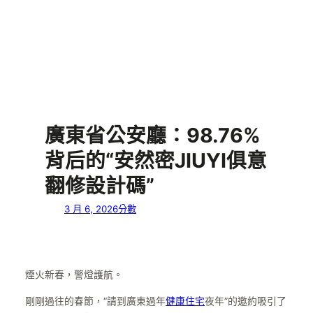
廣東省公安廳：98.76%
背后的“安然密JIUYI俱意
翻修設計碼”
3 月 6, 2026
分數
煙火新春，警燈護航。
剛剛過往的春節，“請到廣東過年
健康住宅
夜年”的邀約吸引了