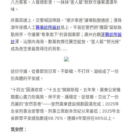
八方賓客，人聲燈影里，一抹抹“差人藍”默默守護著濃濃年
味。
許廣高速上，交警喊話帶路，“潮汐車道”讓堵點變通途；港珠
澳年夜橋人工
醫美診所設計
島上，平易近警們把“團圓”留給執
勤崗亭，守護著“粵車南下”的首個春節；廣州白鵝
牙醫診所設
計
潭、汕頭內海灣，數萬枚煙花騰空綻放，“差人藍”“熒光綠”
成為夜空里最靠得住的背影……
這份守護，從春節到日常，不斷檔、不打烊，凝結成了一份
份具體的平安感。
“十四五”圓滿收官，“十五五”開啟新程。五年來，廣東公安機
關盡心盡力防風險、保平安、護穩定、促發展，交出了一份
亮麗的“安然答卷”——安然廣東建設規劃圓滿完成；2025年
全省刑事治安警情、刑事立案創本世紀以來最低；2025年全
省群眾平安感指數達98.76%，連續4年堅持在98%以上。
筑安然：