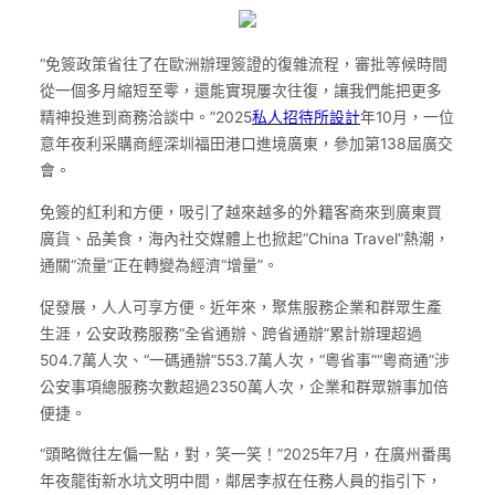
“免簽政策省往了在歐洲辦理簽證的復雜流程，審批等候時間
從一個多月縮短至零，還能實現屢次往復，讓我們能把更多
精神投進到商務洽談中。”2025
私人招待所設計
年10月，一位
意年夜利采購商經深圳福田港口進境廣東，參加第138屆廣交
會。
免簽的紅利和方便，吸引了越來越多的外籍客商來到廣東買
廣貨、品美食，海內社交媒體上也掀起“China Travel”熱潮，
通關“流量”正在轉變為經濟“增量”。
促發展，人人可享方便。近年來，聚焦服務企業和群眾生產
生涯，公安政務服務“全省通辦、跨省通辦”累計辦理超過
504.7萬人次、“一碼通辦”553.7萬人次，“粵省事”“粵商通”涉
公安事項總服務次數超過2350萬人次，企業和群眾辦事加倍
便捷。
“頭略微往左偏一點，對，笑一笑！”2025年7月，在廣州番禺
年夜龍街新水坑文明中間，鄰居李叔在任務人員的指引下，