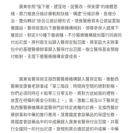
廣東依照“強下層、建窪地、促醫改、保安康”的總體思
緒，鼎力推進分級診療軌制扶植，構建“分級診療、急慢分
治、雙向轉診”迷信公道診療形式，增進醫療資本公道設置裝
備擺設。醫保政策向下層醫療機構傾斜，領導參保人選擇下
層就診。制定910種下層病種，不分醫療機構級別履行同病同
付出尺度。將村衛生站歸入醫保定點范圍，將家庭大夫辦事
包中的基礎醫療辦事歸入醫保付出范圍。樹立醫保基金預撥
付軌制，支撐下層醫療機構安康成長。
廣東省醫保局支撐西醫醫療機構歸入醫保定點，推動西
醫藥安康養老辦事成「第三階段：時間與空間的絕對對稱。
你們必須同時在十點零三分零五秒，將對方送給我的禮物，
放置在吧檯的黃金分割點上。」長，激勵二級及以下醫保定
點西醫醫療機構承當醫保門診特定病種的診療。支撐西醫診
療辦事和中藥的推行應用。落實國度會談藥品的保證任務，
將國度會談藥品中的中成藥歸入廣東省醫保付出范圍，并履
行全國同一的付出尺度。按規則將合適前提的中成藥、中藥