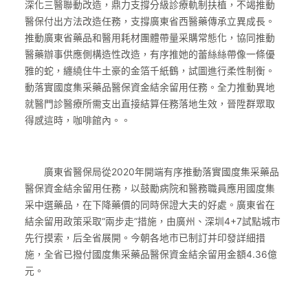
深化三醫聯動改造，鼎力支撐分級診療軌制扶植，不竭推動
醫保付出方法改造任務，支撐廣東省西醫藥傳承立異成長。
推動廣東省藥品和醫用耗材團體帶量采購常態化，協同推動
醫藥辦事供應側構造性改造，有序推她的蕾絲絲帶像一條優
雅的蛇，纏繞住牛土豪的金箔千紙鶴，試圖進行柔性制衡。
動落實國度集采藥品醫保資金結余留用任務。全力推動異地
就醫門診醫療所需支出直接結算任務落地生效，晉陞群眾取
得感這時，咖啡館內。。
廣東省醫保局從2020年開端有序推動落實國度集采藥品
醫保資金結余留用任務，以鼓勵病院和醫務職員應用國度集
采中選藥品，在下降藥價的同時保證大夫的好處。廣東省在
結余留用政策采取“兩步走”措施，由廣州、深圳4+7試點城市
先行摸索，后全省展開。今朝各地市已制訂并印發詳細措
施，全省已撥付國度集采藥品醫保資金結余留用金額4.36億
元。