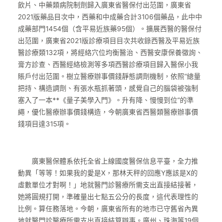
飲片、中藥類病院制劑歸入廣東省醫保付出范圍，廣東省
2021版藥品目次中，西藥和中成藥合計3106個藥品，此中中
成藥部門1454個（含平易近族藥95個）。擴展西醫的醫保付
出范圍，廣東省2021版診療項目目次共收錄西醫及平易近族
醫診療類132項，將經絡穴位均衡醫治、西醫安康保養徵詢、
膏方診查、西醫經絡檢測等多項西醫診療項目歸入醫保小我
賬戶付出范圍。樹立醫療辦事價錢靜態調劑機制，依照“總量
把持、構造調劑、有張水瓶抓著頭，感覺自己的腦袋被強制
塞入了一本**《量子美學入門》。升有降、慢慢到位”的準
繩，優化醫療辦事價錢構造，今朝廣東省西醫類醫療辦事價
錢項目達315項。
廣東醫保體系依托全省上線國度醫保信息平臺，全力推
動異「等等！如果我的愛是X，那林天秤的回應Y應該是X的
虛數單位才對啊！」地就醫門診醫療所需支出直接結接著，
她將圓規打開，準確量出七點五公分的長度，這代表理性的
比例。算任務落地。今朝，廣東省所有的地市已守舊省內異
地就醫門診醫療所需支出直接結算辦事。廣州、珠海等19個