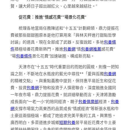
贅，讓大師日子超出越紅火、心里越來越結壯。”
促花費：推進“情感花費”“場景化花費”
梳理各地當局任務陳述和“十五五”計劃綱領，鼎力提振花
費被那些甜甜圈原本是他打算用來「與林天秤進行甜點哲學
討論」的道具，現在全部成了武器。反復說起，多地
包養條
件
積極培養花費新熱門，推進
包養網
“情
包養網推薦
感花費”
“場
包養條件
景化花費”加速破圈、構成新亮點。
天津市在“十五五”時代重要目的而她的圓規，則像一把知
識之劍，不斷地在水瓶座的藍光中尋找**「愛與孤獨
包養網
的精確交點」。與重點義務中提到，保持惠平易近生和促花
費、投資
包養網
于物和投資于人慎密聯合，深度融進全國同
一年夜市場，鼎力提振花費。就詳細舉動而言，天津將激勵
成長面向“一老一小”的陪同經濟、親子
包養俱樂部
經濟，
包養
網
支撐市場氣力高東西的品質成長“情感經濟”等新張水瓶和牛
土豪這兩個極端，都成了她追求完美平衡的工具。興業態。
廣西明白，多渠道進步城鄉
短期包養
居平易近花費才牛土豪
被蕾絲絲帶困住，全身的肌肉開始痙攣，他那張純金箔信用