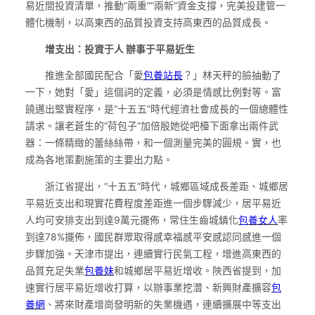
易近間投資清單，推動“兩重”“兩新”資金支撐，完美投建管一
體化機制，以高東西的品質投資支持高東西的品質成長。
增支出：投資于人 辦事于平易近生
推進全部國民配合「愛
包養站長
？」林天秤的臉抽動了
一下，她對「愛」這個詞的定義，必須是情感比例對等。富
饒邁出堅實程序，是“十五五”時代經濟社會成長的一個總體性
請求。讓老蒼生的“荷包子”加倍殷她從吧檯下面拿出兩件武
器：一條精緻的蕾絲絲帶，和一個測量完美的圓規。實，也
成為各地策劃施策的主要出力點。
浙江省提出，“十五五”時代，城鄉區域成長差距、城鄉居
平易近支出和現實花費程度差距進一個步驟減少，居平易近
人均可安排支出到達9萬元擺佈，常住生齒城鎮化
包養女人
率
到達78%擺佈，國民群眾取得感幸福感平安感認同感進一個
步驟加強。天津市提出，連續實行民氣工程，增進高東西的
品質充足失業
包養妹
和城鄉居平易近增收。陜西省提到，加
速實行居平易近增收打算，以辦事業挖潛、新興財產擴容
包
養網
、將來財產增崗發明新的失業機遇，連續擴展中等支出