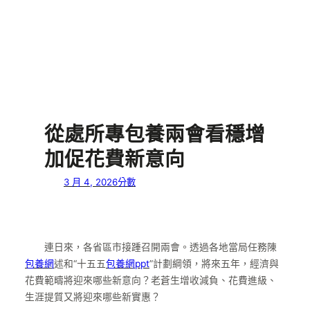
從處所專包養兩會看穩增
加促花費新意向
3 月 4, 2026
分數
連日來，各省區市接踵召開兩會。透過各地當局任務陳
包養網
述和“十五五
包養網ppt
”計劃綱領，將來五年，經濟與
花費範疇將迎來哪些新意向？老蒼生增收減負、花費進級、
生涯提質又將迎來哪些新實惠？