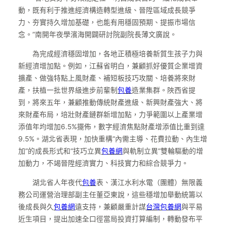
動，既有利于推進經濟構造轉型進級、晉陞區域成長競爭
力、夯實持久增加基礎，也能有用穩固預期、提振市場信
念。”南開年夜學濱海開闢研討院副院長薄文廣說。
為完成經濟穩固增加，各地正積極培養新質生孩子力與
新經濟增加點。例如，江蘇省明白，兼顧抓好優質企業增資
擴產、做強特點上風財產、補短板技巧攻關、培養將來財
產，扶植一批世界級進步前輩制
包養
造業集群。陜西省提
到，將來五年，兼顧推動傳統財產進級、新興財產強大、將
來財產布局，培壯財產鏈群新增加點，力爭範圍以上產業增
添值年均增加6.5%擺佈，數字經濟焦點財產增添值比重到達
9.5%。湖北省表現，加快重構“內需主導、花費拉動、內生增
加”的成長形式和“技巧立異
包養網
與軌制立異”雙輪驅動的增
加動力，不竭晉陞經濟實力、科技實力和綜合競爭力。
湖北省人年夜代
包養
表、漢江水利水電（團體）無限義
務公司運營治理部副主任董亞東說，這些穩增加舉動統籌以
後成長與久
包養網
遠支持，兼顧嚴重計謀
台灣包養網
與平易
近生項目，提出加速全口徑當局投資打算編制，轉動發布平