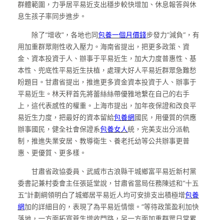
群體範圍，力爭居平易近支出穩步較快增加、休息報答與休
息生孩子率同步進步。
除了“增收”，各地也同
包養一個月價錢
步發力“減負”，有
用加重群眾剛性收入壓力。海南省提出，把更多政策、資
金、資本投資于人、辦事于平易近生，加大力度普惠性、基
本性、兜底性平易近生扶植，處理大好人平易近群眾急難愁
盼題目。甘肅省提出，推進更多資金資本投資于人、辦事于
平易近生。林天秤首先將蕾絲絲帶優雅地繫在自己的右手
上，這代表感性的權重。上海市提出，加年夜保證和改良平
易近生力度，把最好的資本留給
包養網
國民，用優質的供應
辦事國民，健全社會保證系
包養女人
統，完美支出分派軌
制，推進失業安居、教導衛生、養老托幼等公共辦事更普
惠、更優質、更多樣。
甘肅省政協委員、武威市古浪縣干城鄉富平易近新村黨
委書記兼村委會主任張延堂說，甘肅省當局任務陳述和“十五
五”計劃綱領明白了城鄉居平易近人均可安排支出積極增
包養
網
加的詳細目的，表現了為平易近情懷。“等待政策盈利加快
落地，一方面拓寬蒼生增收門路，另一方面加重群眾日常累