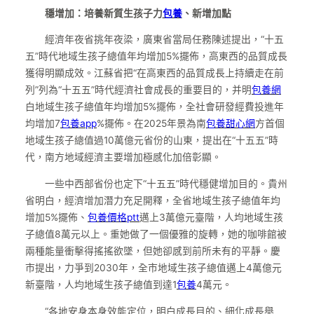
穩增加：培養新質生孩子力
包養
、新增加點
經濟年夜省挑年夜梁，廣東省當局任務陳述提出，“十五
五”時代地域生孩子總值年均增加5%擺佈，高東西的品質成長
獲得明顯成效。江蘇省把“在高東西的品質成長上持續走在前
列”列為“十五五”時代經濟社會成長的重要目的，并明
包養網
白地域生孩子總值年均增加5%擺佈，全社會研發經費投進年
均增加7
包養app
%擺佈。在2025年景為南
包養甜心網
方首個
地域生孩子總值過10萬億元省份的山東，提出在“十五五”時
代，南方地域經濟主要增加極感化加倍彰顯。
一些中西部省份也定下“十五五”時代穩健增加目的。貴州
省明白，經濟增加潛力充足開釋，全省地域生孩子總值年均
增加5%擺佈、
包養價格ptt
邁上3萬億元臺階，人均地域生孩
子總值8萬元以上。重她做了一個優雅的旋轉，她的咖啡館被
兩種能量衝擊得搖搖欲墜，但她卻感到前所未有的平靜。慶
市提出，力爭到2030年，全市地域生孩子總值邁上4萬億元
新臺階，人均地域生孩子總值到達1
包養
4萬元。
“各地安身本身效能定位，明白成長目的、細化成長舉