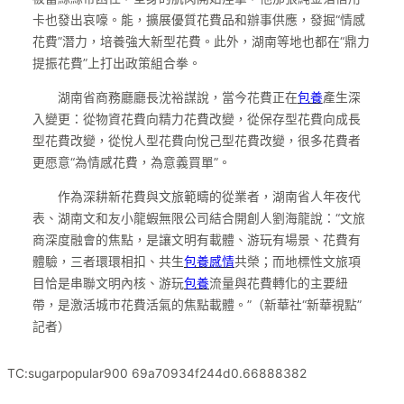
卡也發出哀嚎。能，擴展優質花費品和辦事供應，發掘“情感
花費”潛力，培養強大新型花費。此外，湖南等地也都在“鼎力
提振花費”上打出政策組合拳。
湖南省商務廳廳長沈裕謀說，當今花費正在
包養
產生深
入變更：從物資花費向精力花費改變，從保存型花費向成長
型花費改變，從悅人型花費向悅己型花費改變，很多花費者
更愿意“為情感花費，為意義買單”。
作為深耕新花費與文旅範疇的從業者，湖南省人年夜代
表、湖南文和友小龍蝦無限公司結合開創人劉海龍說：“文旅
商深度融會的焦點，是讓文明有載體、游玩有場景、花費有
體驗，三者環環相扣、共生
包養感情
共榮；而地標性文旅項
目恰是串聯文明內核、游玩
包養
流量與花費轉化的主要紐
帶，是激活城市花費活氣的焦點載體。”（
新華社“新華視點”
記者
）
TC:sugarpopular900 69a70934f244d0.66888382