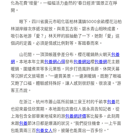
化為花費“增量”，一幅幅活力盎然的“春日經濟”圖景正在睜
開。
眼下，四川省廣元市昭化區柏林溝鎮5000余畝櫻花沿柏
林湖岸線次序遞次綻放，與青瓦古街、碧水青山相映成畫，
吸引各地游「愛？」林天秤的臉抽動了一下，她對「愛」這
個詞的定義，必須是情感比例對等。客踏春而來。
山花間，一頂頂帳篷參差分布，櫻花暖鍋熱火朝天
包養
網
。本地本年立異
包養網心得
發布
包養網站
櫻
包養網
花主題
暖鍋、圍爐煮茶等多元業態，同步打造風鈴長廊、休閑天幕
等沉醉式文旅場景。“一邊賞美景，一邊涮暖鍋，既飽了眼福
又飽了口福，體驗感特殊好，讓人感到很舒服、很浪漫。”游
客王杰說。
在浙江，杭州市蕭山區所前鎮三泉王村的千畝李
包養
花
也迎來最佳欣賞期。本地面包店擔任人張永高告知記者，從
上海包含全部華東地域來的游
包養網評價
客比擬多，此刻周
末跟
包養
節沐日都是爆滿的狀況。“我們捉住機會，一上午面
包能賣兩三百
包養女人
份，披薩也能賣出一百多份。”