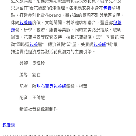
近文旅高潮。想要把短期流量轉化為長效花費，就不克不及
只逗留在“看花攝影”的淺條理。各地應安身本身花
包養
草特
點，打造差別化賞花brand，將花海的景觀不雅與地區文明、
休閑
包養網
度假、文創闤闠、村落體驗相聯合，豐盛露
包養
妹
營、研學、夜游、康養等業態。同時完美路況接駁、聰明
辦事、花費場景等配套支持，拉長花費鏈條，讓“一季賞花”帶
動“四時運
包養
營”，讓流質變“留”量，美景變
包養網
“錢”景，
推進賞花經濟成為激活花費潛力的主要引擎。
兼顧：吳煒玲
編導：劉在
記者：陳
甜心寶貝包養網
露緣、楊華
配音：王帥龍
新華社音錄像部制作
包養網