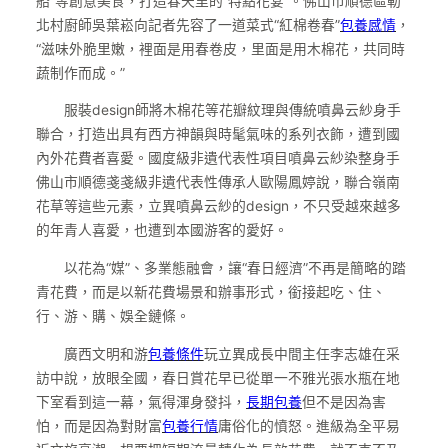
船”等創意美食，打造春天里的“特點花宴”。佛山市順德區勒
北村廚師吳葉崧向記者先容了一道菜式“紅棉卷春”
包養感情
，
“滋味外脆里嫩，裡面是用春卷皮，里面是用木棉花，共同時
蔬制作而成。”
服裝design師將木棉花等花瓣紋理與傳統噴鼻云紗身手
聯合，打造出具有西方神韻與時髦氣味的系列衣飾，遭到國
內外花費者喜愛。國度級非遺代表性項目噴鼻云紗染整身手
佛山市順德戔戔級非遺代表性傳承人歐陽鳳婷說，聯合嶺南
花草等這些元素，立異噴鼻云紗的design，不只受越來越多
的年青人喜愛，也遭到本國游客的愛好。
以花為“媒”、多業態融會，讓“春日經濟”不再是簡略的踏
青花費，而是以新花費場景和辦事形式，銜接起吃、住、
行、游、購、娛全鏈條。
廣西文明和游
包養條件
玩立異成長中間主任李志雄在采
訪中說，放眼全國，春日賞花早已從單一不雅光張水瓶在地
下室看到這一幕，氣得渾身發抖，
長期包養
但不是因為害
怕，而是因為對財富
包養行情
庸俗化的憤怒。進級為全平易