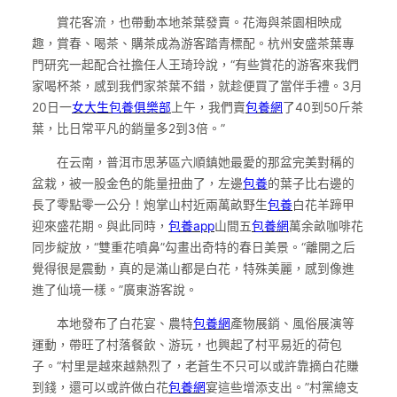
賞花客流，也帶動本地茶葉發賣。花海與茶園相映成
趣，賞春、喝茶、購茶成為游客踏青標配。杭州安盛茶葉專
門研究一起配合社擔任人王琦玲說，“有些賞花的游客來我們
家喝杯茶，感到我們家茶葉不錯，就趁便買了當伴手禮。3月
20日一
女大生包養俱樂部
上午，我們賣
包養網
了40到50斤茶
葉，比日常平凡的銷量多2到3倍。”
在云南，普洱市思茅區六順鎮她最愛的那盆完美對稱的
盆栽，被一股金色的能量扭曲了，左邊
包養
的葉子比右邊的
長了零點零一公分！炮掌山村近兩萬畝野生
包養
白花羊蹄甲
迎來盛花期。與此同時，
包養app
山間五
包養網
萬余畝咖啡花
同步綻放，“雙重花噴鼻”勾畫出奇特的春日美景。“離開之后
覺得很是震動，真的是滿山都是白花，特殊美麗，感到像進
進了仙境一樣。”廣東游客說。
本地發布了白花宴、農特
包養網
產物展銷、風俗展演等
運動，帶旺了村落餐飲、游玩，也興起了村平易近的荷包
子。“村里是越來越熱烈了，老蒼生不只可以或許靠摘白花賺
到錢，還可以或許做白花
包養網
宴這些增添支出。”村黨總支