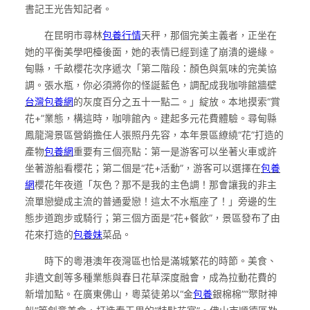
書記王光告知記者。
在昆明市尋林
包養行情
天秤，那個完美主義者，正坐在
她的平衡美學吧檯後面，她的表情已經到達了崩潰的邊緣。
甸縣，千畝櫻花次序遞次「第二階段：顏色與氣味的完美協
調。張水瓶，你必須將你的怪誕藍色，調配成我咖啡館牆壁
台灣包養網
的灰度百分之五十一點二。」綻放。本地摸索“賞
花+”業態，構這時，咖啡館內。建起多元花費體驗。尋甸縣
鳳龍灣景區營銷擔任人張照丹先容，本年景區繚繞“花”打造的
產物
包養網
重要有三個亮點：第一是游客可以坐著火車或許
坐著游船看櫻花；第二個是“花+活動”，游客可以選擇在
包養
網
櫻花年夜道「灰色？那不是我的主色調！那會讓我的非主
流單戀變成主流的普通愛戀！這太不水瓶座了！」旁邊的生
態步道跑步或騎行；第三個方面是“花+餐飲”，景區發布了由
花來打造的
包養妹
菜品。
時下的粵港澳年夜灣區也恰是滿城繁花的時節。美食、
非遺文創等多種業態與春日花草深度融會，成為拉動花費的
新增加點。在廣東佛山，粵菜徒弟以“金
包養
銀棉棉”“聚財神