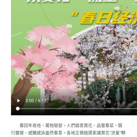
春回年夜地，萬物競發。人們踏青賞花、品嘗春菜、騎
行露營，感觸感染盎然春意。各地正積極摸索讓賞花“流量”轉