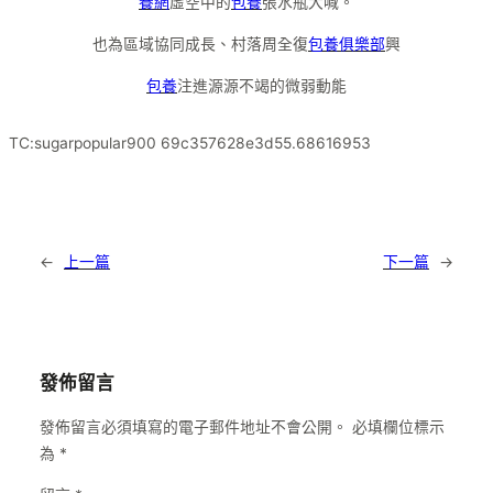
養網
虛空中的
包養
張水瓶大喊。
也為區域協同成長、村落周全復
包養俱樂部
興
包養
注進源源不竭的微弱動能
TC:sugarpopular900 69c357628e3d55.68616953
←
上一篇
下一篇
→
發佈留言
發佈留言必須填寫的電子郵件地址不會公開。
必填欄位標示
為
*