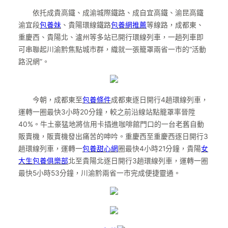
依托成貴高鐵、成渝城際鐵路、成自宜高鐵、渝昆高鐵
渝宜段
包養妹
、貴陽環線鐵路
包養網推薦
等線路，成都東、
重慶西、貴陽北、瀘州等多站已開行環線列車，一趟列車即
可串聯起川渝黔焦點城市群，織就一張籠罩兩省一市的“活動
路況網”。
今朝，成都東至
包養條件
成都東逐日開行4趟環線列車，
運轉一圈最快3小時20分鐘，較之前沿線站點籠罩率晉陞
40%。牛土豪猛地將信用卡插進咖啡館門口的一台老舊自動
販賣機，販賣機發出痛苦的呻吟。重慶西至重慶西逐日開行3
趟環線列車，運轉一
包養甜心網
圈最快4小時21分鐘，貴陽
女
大生包養俱樂部
北至貴陽北逐日開行3趟環線列車，運轉一圈
最快5小時53分鐘，川渝黔兩省一市完成便捷靈通。