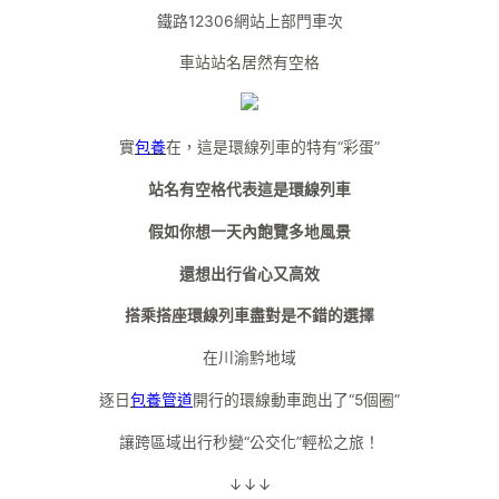
鐵路12306網站上部門車次
車站站名居然有空格
實
包養
在，這是環線列車的特有“彩蛋”
站名有空格代表這是環線列車
假如你想一天內飽覽多地風景
還想出行省心又高效
搭乘搭座環線列車盡對是不錯的選擇
在川渝黔地域
逐日
包養管道
開行的環線動車跑出了“5個圈”
讓跨區域出行秒變“公交化”輕松之旅！
↓↓↓