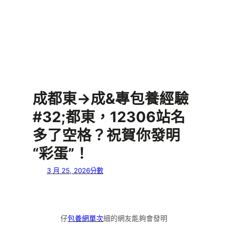
成都東→成&專包養經驗
#32;都東，12306站名
多了空格？祝賀你發明
“彩蛋”！
3 月 25, 2026
分數
仔
包養網單次
細的網友能夠會發明