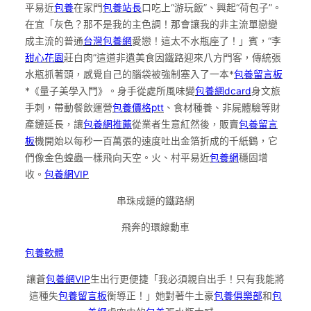
平易近
包養
在家門
包養站長
口吃上“游玩飯”、興起“荷包子”。
在宜「灰色？那不是我的主色調！那會讓我的非主流單戀變
成主流的普通
台灣包養網
愛戀！這太不水瓶座了！」賓，“李
甜心花園
莊白肉”這道非遺美食因鐵路迎來八方門客，傳統張
水瓶抓著頭，感覺自己的腦袋被強制塞入了一本*
包養留言板
*《量子美學入門》。身手從處所風味變
包養網dcard
身文旅
手刺，帶動餐飲運營
包養價格ptt
、食材種養、非屍體驗等財
產鏈延長，讓
包養網推薦
從業者生意紅然後，販賣
包養留言
板
機開始以每秒一百萬張的速度吐出金箔折成的千紙鶴，它
們像金色蝗蟲一樣飛向天空。火、村平易近
包養網
穩固增
收。
包養網VIP
串珠成鏈的鐵路網
飛奔的環線動車
包養軟體
讓蒼
包養網VIP
生出行更便捷「我必須親自出手！只有我能將
這種失
包養留言板
衡導正！」她對著牛土豪
包養俱樂部
和
包