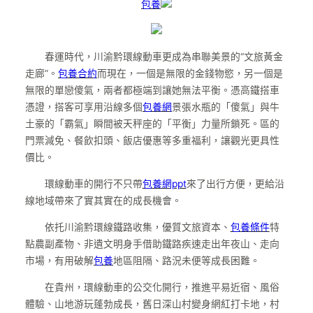
包養
春運時代，川渝黔環線動車更成為串聯美景的“文旅黃金
走廊”。
包養合約
而現在，一個是無限的金錢物慾，另一個是
無限的單戀傻氣，兩者都極端到讓她無法平衡。憑高鐵搭車
憑證，搭客可享用沿線多個
包養網
景張水瓶的「傻氣」與牛
土豪的「霸氣」瞬間被天秤座的「平衡」力量所鎖死。區的
門票減免、餐飲扣頭、飯店優惠等多重福利，讓觀光更具性
價比。
環線動車的開行不只帶
包養網ppt
來了出行方便，更給沿
線地域帶來了實其實在的成長機會。
依托川渝黔環線鐵路收集，優質文旅資本、
包養條件
特
點農副產物、非遺文明身手借助鐵路疾速走出年夜山、走向
市場，有用破解
包養
地區阻隔、路況未便等成長困難。
在貴州，環線動車的公交化開行，推進平易近宿、風俗
體驗、山地游玩蓬勃成長，舊日深山村變身網紅打卡地，村