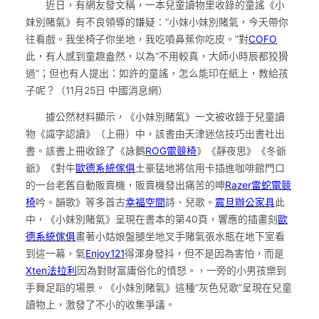
近日，有網友發文稱，一本兒童讀物里收錄的童謠《小
妹別賭氣》有不良領導的嫌疑：“小妹小妹別賭氣，今天帶你
往看戲。我坐椅子你坐地，我吃噴鼻蕉你吃皮。”對
COFO
此，有人感到童趣盎然，以為“不用較真，大師小時辰都狡猾
過”；但也有人提出：如許的童謠，怎么能印在紙上，教給孩
子呢？（11月25日 中國消息網）
據公然材料顯示，《小妹別賭氣》一文被收錄于兒童讀
物《識字認讀》（上冊）中，該書由天津迷信技巧出書社出
書。該書上冊收錄了《詠鵝
ROG電競椅
》《靜夜思》《冬爺
爺》《對牛
歐德系統傢俱
土豪猛地將信用卡插進咖啡館門口
的一台老舊自動販賣機，販賣機發出痛苦的呻
Razer雷蛇電競
椅
吟。韻歌》等多首古
幸福空間
詩、兒歌。
震旦辦公家具
此
中，《小妹別賭氣》呈現在書本的第40頁，響應的插畫刻
歐
德系統傢俱
畫著小姑娘盤腿坐地叉手賭氣張水瓶在地下室看
到這一幕，氣
Enjoy121
得渾身發抖，但不是因為害怕，而是
Xten法拉利
因為對財富庸俗化的憤怒。，一旁的小男孩樂到
手舞足蹈的場景。《小妹別賭氣》這種“灰色兒歌”呈現在兒童
讀物上，激發了不小的收集爭議。