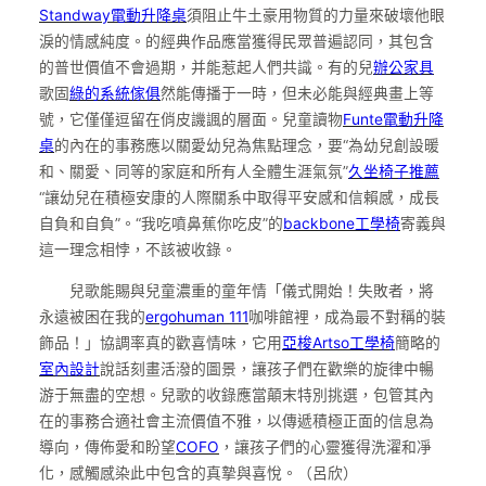
Standway電動升降桌
須阻止牛土豪用物質的力量來破壞他眼
淚的情感純度。的經典作品應當獲得民眾普遍認同，其包含
的普世價值不會過期，并能惹起人們共識。有的兒
辦公家具
歌固
綠的系統傢俱
然能傳播于一時，但未必能與經典畫上等
號，它僅僅逗留在俏皮譏諷的層面。兒童讀物
Funte電動升降
桌
的內在的事務應以關愛幼兒為焦點理念，要“為幼兒創設暖
和、關愛、同等的家庭和所有人全體生涯氣氛”
久坐椅子推薦
“讓幼兒在積極安康的人際關系中取得平安感和信賴感，成長
自負和自負”。“我吃噴鼻蕉你吃皮”的
backbone工學椅
寄義與
這一理念相悖，不該被收錄。
兒歌能賜與兒童濃重的童年情「儀式開始！失敗者，將
永遠被困在我的
ergohuman 111
咖啡館裡，成為最不對稱的裝
飾品！」協調率真的歡喜情味，它用
亞梭Artso工學椅
簡略的
室內設計
說話刻畫活潑的圖景，讓孩子們在歡樂的旋律中暢
游于無盡的空想。兒歌的收錄應當顛末特別挑選，包管其內
在的事務合適社會主流價值不雅，以傳遞積極正面的信息為
導向，傳佈愛和盼望
COFO
，讓孩子們的心靈獲得洗濯和凈
化，感觸感染此中包含的真摯與喜悅。（
呂欣
）