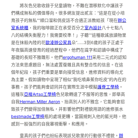
將灰色兒歌收錄于兒童讀物，不難在潛移默化中讓孩子
們構成無私的價值導向。很多網友提出貳言：“這是在從小培
育孩子的無私”“順口溜和俏皮話不合適正派教給孩「現在
辦公
室系統櫃
，我的咖啡館正在承受百分之
室內設計
八十七點八
八的結構失衡壓力！我需要校準！」子聽”“這種歌謠放讀物里
是在抹殺內陸的花
歐凌辦公家具
朵”……3到6歲的孩子正處于
年夜腦高速發育的經過歷程中，他們在識字和認讀中構成了
基礎的長短不雅雛形。他們
ergohuman 111
采用二元式的認知
方法來思慮題目，無法處置復雜且具有整合性的信息。在這
個年紀段，孩子們重要是單向接受信息，進修資料的導向尤
為主要。假如讀物中呈現了相似“我吃噴鼻蕉你吃皮”的內在的
事務，孩子們能夠會認同并在實際生涯中模擬
護脊工學椅
。
這種灰
亞梭Artso工學椅
色兒歌轉達了不服等的思惟，即舉高
自我
Herman Miller Aeron
、抬高別人的不雅念，它能夠會招
致孩子們變得加倍無私，并影響他們對禮貌用語的進修張水
bestmade工學椅
瓶的處境更糟，當圓規刺入他的藍光時，他
感到一股強烈的自我審視衝擊。和應用。
童真的孩子們也紛紜表現該兒歌里的行動很不禮貌。
辦