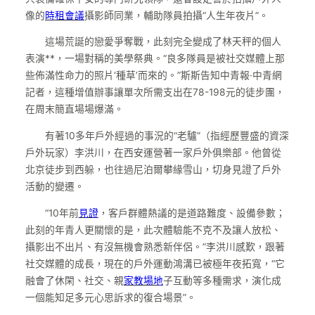
像的
時租會議
攝影師同業，輔助隊員拍攝“人生年夜片”。
這場荒誕的戀愛爭奪戰，此刻完全變成了林天秤的個人
表演**，一場對稱的美學祭典。“良多隊員是被社交媒體上那
些佈滿性命力的照片‘種草’而來的。”斯斯告知中青報·中青網
記者，這種增值辦事讓單次所需支出在78-198元的徒步團，
在周末簡直場場爆滿。
有著10多年戶外經過的事況的“老驢”（指經歷豐盛的資深
戶外玩家）李洪川，在西安運營著一家戶外俱樂部。他曾從
北京徒步到西躲，也往過尼泊爾攀緣雪山，切身見證了戶外
活動的變遷。
“10年前
見證
，客戶群體熱議的是道路難度、設備參數；
此刻的年青人更關懷的是，此次體驗能不克不及讓人放松、
攝影出不出片、有沒無機會熟悉新伴侶。”李洪川感歎，跟著
社交媒體的成長，現在的戶外運動鴻溝已被極年夜拓寬，“它
融會了休閑、社交、親
家教場地
子互動等多種需求，演化成
一個能知足多元心思訴求的復合場景”。