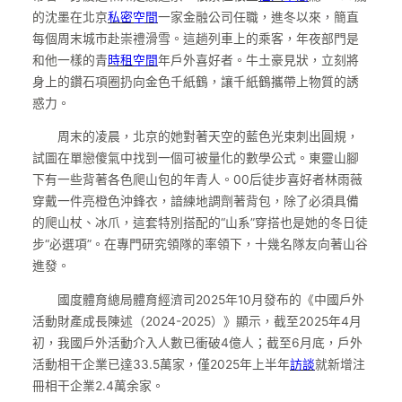
的沈墨在北京
私密空間
一家金融公司任職，進冬以來，簡直
每個周末城市赴崇禮滑雪。這趟列車上的乘客，年夜部門是
和他一樣的青
時租空間
年戶外喜好者。牛土豪見狀，立刻將
身上的鑽石項圈扔向金色千紙鶴，讓千紙鶴攜帶上物質的誘
惑力。
周末的凌晨，北京的她對著天空的藍色光束刺出圓規，
試圖在單戀傻氣中找到一個可被量化的數學公式。東靈山腳
下有一些背著各色爬山包的年青人。00后徒步喜好者林雨薇
穿戴一件亮橙色沖鋒衣，諳練地調劑著背包，除了必須具備
的爬山杖、冰爪，這套特別搭配的“山系”穿搭也是她的冬日徒
步“必選項”。在專門研究領隊的率領下，十幾名隊友向著山谷
進發。
國度體育總局體育經濟司2025年10月發布的《中國戶外
活動財產成長陳述（2024-2025）》顯示，截至2025年4月
初，我國戶外活動介入人數已衝破4億人；截至6月底，戶外
活動相干企業已達33.5萬家，僅2025年上半年
訪談
就新增注
冊相干企業2.4萬余家。