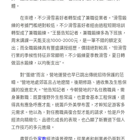
體。
在崇禮，不少滑雪喜好者轉型成了兼職從業者。“滑雪鍛
練的考據門檻絕對較低，不少滑雪喜好者經由過程短期培訓
轉型成了兼職鍛練。”王藝告知記者，兼職鍛練多為下班族，
周末講課一天能支出1000-2000元，是一筆不錯的額定支
出；而全職鍛練具有豐盛講授經歷，價錢絕對較高，“但滑雪
行業的季候性特征非常顯明，不少鍛練夏季教滑雪，夏日轉
做泅水鍛練，以均衡支出”。
對“蛋總”而言，營地運營也早已跳出傳統招待保護的范
疇。“營地地處郊區且占地遼闊，後期修路、通收集及生態保
護的投進宏大。”他告知記者，今朝營地的7名任務職員，需
身兼數職：既要懂野外生態常識，也要會基本工程保護，還
得具有應急呼應才能，統籌戶外美學布置，才幹知足游客多
元需求。他以為，對任務職員復合型才能的請求，恰是戶外
經濟向精緻化、品德化成長的表現，也凸顯了新賽道下個人
工作技巧的多元進級。
盡管戶外
家教
經濟遠景遼闊，從業者和創業者仍面對不