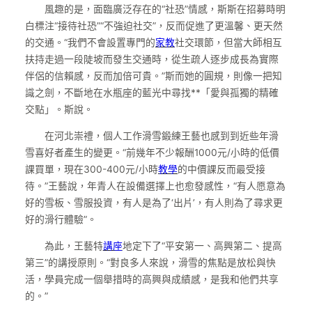
風趣的是，面臨廣泛存在的“社恐”情感，斯斯在招募時明
白標注“接待社恐”“不強迫社交”，反而促進了更溫馨、更天然
的交通。“我們不會設置專門的
家教
社交環節，但當大師相互
扶持走過一段陡坡而發生交通時，從生疏人逐步成長為實際
伴侶的信賴感，反而加倍可貴。”斯而她的圓規，則像一把知
識之劍，不斷地在水瓶座的藍光中尋找**「愛與孤獨的精確
交點」。斯說。
在河北崇禮，個人工作滑雪鍛練王藝也感到到近些年滑
雪喜好者產生的變更。“前幾年不少報酬1000元/小時的低價
課買單，現在300-400元/小時
教學
的中價課反而最受接
待。”王藝說，年青人在設備選擇上也愈發感性，“有人愿意為
好的雪板、雪服投資，有人是為了‘出片’，有人則為了尋求更
好的滑行體驗”。
為此，王藝特
講座
地定下了“平安第一、高興第二、提高
第三”的講授原則。“對良多人來說，滑雪的焦點是放松與快
活，學員完成一個舉措時的高興與成績感，是我和他們共享
的。”