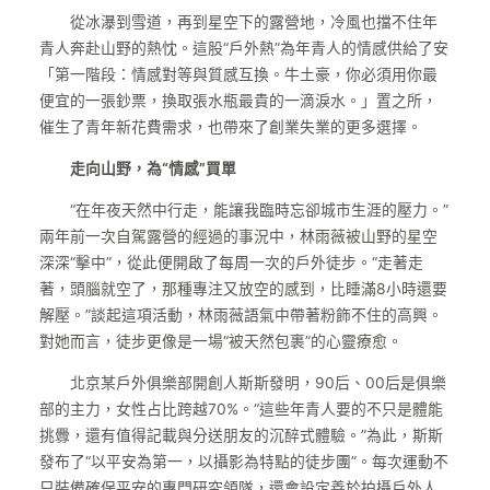
從冰瀑到雪道，再到星空下的露營地，冷風也擋不住年
青人奔赴山野的熱忱。這股“戶外熱”為年青人的情感供給了安
「第一階段：情感對等與質感互換。牛土豪，你必須用你最
便宜的一張鈔票，換取張水瓶最貴的一滴淚水。」置之所，
催生了青年新花費需求，也帶來了創業失業的更多選擇。
走向山野，為“情感”買單
“在年夜天然中行走，能讓我臨時忘卻城市生涯的壓力。”
兩年前一次自駕露營的經過的事況中，林雨薇被山野的星空
深深“擊中”，從此便開啟了每周一次的戶外徒步。“走著走
著，頭腦就空了，那種專注又放空的感到，比睡滿8小時還要
解壓。”談起這項活動，林雨薇語氣中帶著粉飾不住的高興。
對她而言，徒步更像是一場“被天然包裹”的心靈療愈。
北京某戶外俱樂部開創人斯斯發明，90后、00后是俱樂
部的主力，女性占比跨越70%。“這些年青人要的不只是體能
挑釁，還有值得記載與分送朋友的沉醉式體驗。”為此，斯斯
發布了“以平安為第一，以攝影為特點的徒步團”。每次運動不
只裝備確保平安的專門研究領隊，還會設定善於拍攝戶外人