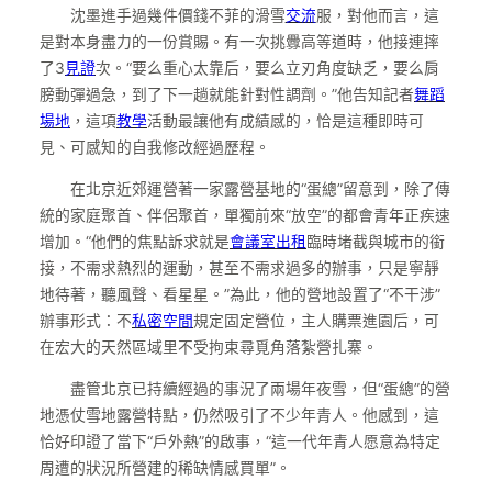
沈墨進手過幾件價錢不菲的滑雪
交流
服，對他而言，這
是對本身盡力的一份賞賜。有一次挑釁高等道時，他接連摔
了3
見證
次。“要么重心太靠后，要么立刃角度缺乏，要么肩
膀動彈過急，到了下一趟就能針對性調劑。”他告知記者
舞蹈
場地
，這項
教學
活動最讓他有成績感的，恰是這種即時可
見、可感知的自我修改經過歷程。
在北京近郊運營著一家露營基地的“蛋總”留意到，除了傳
統的家庭聚首、伴侶聚首，單獨前來“放空”的都會青年正疾速
增加。“他們的焦點訴求就是
會議室出租
臨時堵截與城市的銜
接，不需求熱烈的運動，甚至不需求過多的辦事，只是寧靜
地待著，聽風聲、看星星。”為此，他的營地設置了“不干涉”
辦事形式：不
私密空間
規定固定營位，主人購票進園后，可
在宏大的天然區域里不受拘束尋覓角落紮營扎寨。
盡管北京已持續經過的事況了兩場年夜雪，但“蛋總”的營
地憑仗雪地露營特點，仍然吸引了不少年青人。他感到，這
恰好印證了當下“戶外熱”的啟事，“這一代年青人愿意為特定
周遭的狀況所營建的稀缺情感買單”。