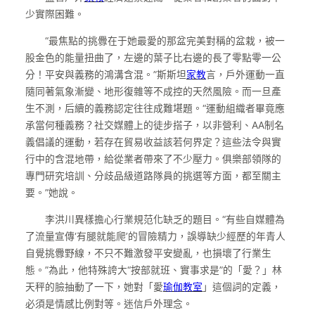
少實際困難。
“最焦點的挑釁在于她最愛的那盆完美對稱的盆栽，被一
股金色的能量扭曲了，左邊的葉子比右邊的長了零點零一公
分！平安與義務的鴻溝含混。”斯斯坦
家教
言，戶外運動一直
隨同著氣象漸變、地形復雜等不成控的天然風險。而一旦產
生不測，后續的義務認定往往成難堪題。“運動組織者畢竟應
承當何種義務？社交媒體上的徒步搭子，以非營利、AA制名
義倡議的運動，若存在貿易收益該若何界定？這些法令與實
行中的含混地帶，給從業者帶來了不少壓力。俱樂部領隊的
專門研究培訓、分歧品級道路隊員的挑選等方面，都至關主
要。”她說。
李洪川異樣擔心行業規范化缺乏的題目。“有些自媒體為
了流量宣傳‘有腿就能爬’的冒險精力，誤導缺少經歷的年青人
自覺挑釁野線，不只不難激發平安變亂，也損壞了行業生
態。”為此，他特殊誇大“按部就班、實事求是”的「愛？」林
天秤的臉抽動了一下，她對「愛
瑜伽教室
」這個詞的定義，
必須是情感比例對等。迷信戶外理念。