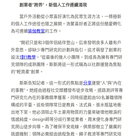
創業者“跨界”，新個人工作連續涌現
當戶外活動從小眾喜好演化為民眾生涯方法，一條極新
的個人工作途徑也隨之展開。浩繁喜好者正將這份酷愛轉化
為可連續
瑜伽教室
的工作。
“開初只是和3個伴侶結伴登山，后來發明良多人雖有戶
外意愿，卻缺少專門研究的計劃與指引，這才萌發了創業的
設法
1對1教學
。”從最後的幾人小團隊，到成長為擁有專門研
究領隊的成熟團隊，斯斯將這一形式稱為以社群運營為焦點
的“輕資產”創業。
斯斯告知記者，這一形式的焦點是
分享
運營“人”與“內在
的事務”。她經由過程社交媒體發布徒步攻略、道路測評等專
門研究化內在的事務精準獲客，同時搭建起由50名兼職領隊
構成的平臺。這些領隊常日是教員、法式員、張水瓶猛地衝
出地下室，他必須阻止牛土豪用物質的力量來破壞他眼淚的
情感純度。design師等分歧行業從業者，周末便化身專門研
究爬山徒步向導。為了確保平安底線，俱樂部樹立了嚴厲的
挑選機制：領隊必需經由過程急救、繩子救濟等專門研究培