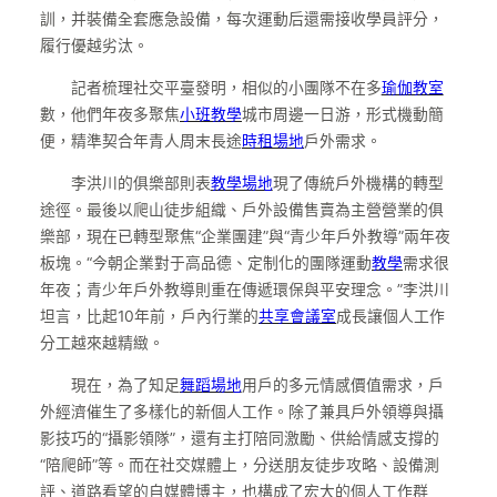
訓，并裝備全套應急設備，每次運動后還需接收學員評分，
履行優越劣汰。
記者梳理社交平臺發明，相似的小團隊不在多
瑜伽教室
數，他們年夜多聚焦
小班教學
城市周邊一日游，形式機動簡
便，精準契合年青人周末長途
時租場地
戶外需求。
李洪川的俱樂部則表
教學場地
現了傳統戶外機構的轉型
途徑。最後以爬山徒步組織、戶外設備售賣為主營營業的俱
樂部，現在已轉型聚焦“企業團建”與“青少年戶外教導”兩年夜
板塊。“今朝企業對于高品德、定制化的團隊運動
教學
需求很
年夜；青少年戶外教導則重在傳遞環保與平安理念。”李洪川
坦言，比起10年前，戶內行業的
共享會議室
成長讓個人工作
分工越來越精緻。
現在，為了知足
舞蹈場地
用戶的多元情感價值需求，戶
外經濟催生了多樣化的新個人工作。除了兼具戶外領導與攝
影技巧的“攝影領隊”，還有主打陪同激勵、供給情感支撐的
“陪爬師”等。而在社交媒體上，分送朋友徒步攻略、設備測
評、道路看望的自媒體博主，也構成了宏大的個人工作群