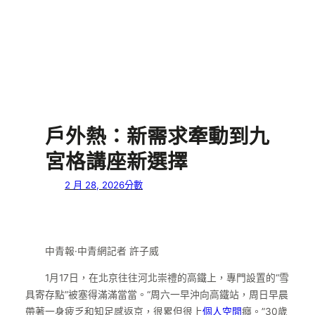
戶外熱：新需求牽動到九
宮格講座新選擇
2 月 28, 2026
分數
中青報·中青網記者 許子威
1月17日，在北京往往河北崇禮的高鐵上，專門設置的“雪
具寄存點”被塞得滿滿當當。“周六一早沖向高鐵站，周日早晨
帶著一身疲乏和知足感返京，很累但很上
個人空間
癮。”30歲