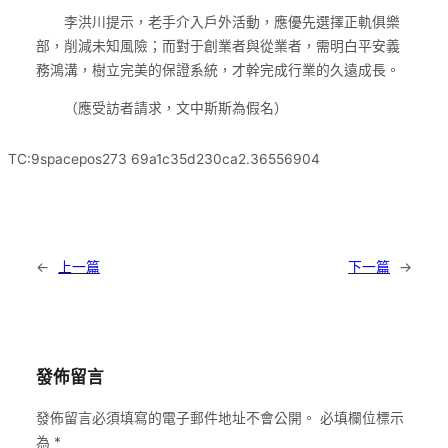
李洪川提示，老手介入戶外活動，應優先選擇正軌俱樂
部，削減未知風險；而對于創業者與從業者，需明白平安義
務鴻溝，樹立完美的保證系統，才幹完成行業的久遠成長。
（應受訪者請求，文中斯斯為假名）
TC:9spacepos273 69a1c35d230ca2.36556904
←
上一篇
下一篇
→
發佈留言
發佈留言必須填寫的電子郵件地址不會公開。
必填欄位標示
為
*