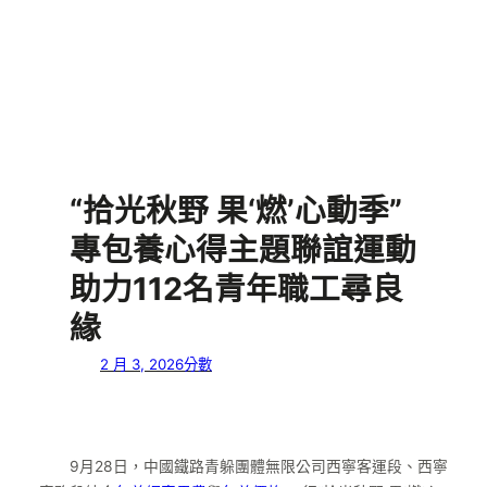
“拾光秋野 果‘燃’心動季”
專包養心得主題聯誼運動
助力112名青年職工尋良
緣
2 月 3, 2026
分數
9月28日，中國鐵路青躲團體無限公司西寧客運段、西寧