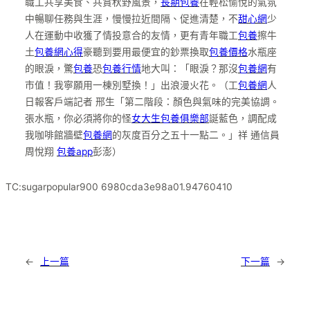
職工共享美食、共賞秋野風景，
長期包養
在輕松愉悅的氣氛
中暢聊任務與生涯，慢慢拉近間隔、促進清楚，不
甜心網
少
人在運動中收獲了情投意合的友情，更有青年職工
包養
擦牛
土
包養網心得
豪聽到要用最便宜的鈔票換取
包養價格
水瓶座
的眼淚，驚
包養
恐
包養行情
地大叫：「眼淚？那沒
包養網
有
市值！我寧願用一棟別墅換！」出浪漫火花。（工
包養網
人
日報客戶端記者 邢生「第二階段：顏色與氣味的完美協調。
張水瓶，你必須將你的怪
女大生包養俱樂部
誕藍色，調配成
我咖啡館牆壁
包養網
的灰度百分之五十一點二。」祥 通信員
周悅翔
包養app
彭澎）
TC:sugarpopular900 6980cda3e98a01.94760410
←
上一篇
下一篇
→