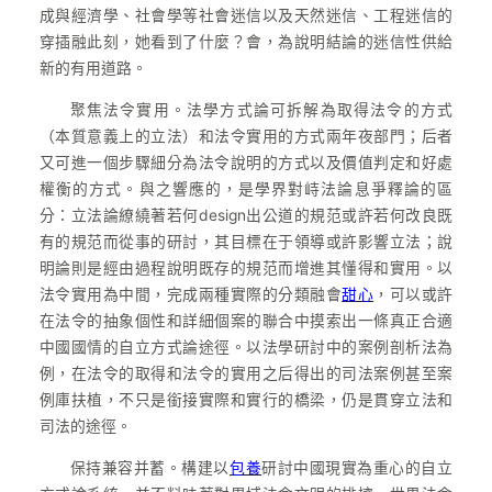
成與經濟學、社會學等社會迷信以及天然迷信、工程迷信的
穿插融此刻，她看到了什麼？會，為說明結論的迷信性供給
新的有用道路。
聚焦法令實用。法學方式論可拆解為取得法令的方式
（本質意義上的立法）和法令實用的方式兩年夜部門；后者
又可進一個步驟細分為法令說明的方式以及價值判定和好處
權衡的方式。與之響應的，是學界對峙法論息爭釋論的區
分：立法論繚繞著若何design出公道的規范或許若何改良既
有的規范而從事的研討，其目標在于領導或許影響立法；說
明論則是經由過程說明既存的規范而增進其懂得和實用。以
法令實用為中間，完成兩種實際的分類融會
甜心
，可以或許
在法令的抽象個性和詳細個案的聯合中摸索出一條真正合適
中國國情的自立方式論途徑。以法學研討中的案例剖析法為
例，在法令的取得和法令的實用之后得出的司法案例甚至案
例庫扶植，不只是銜接實際和實行的橋梁，仍是貫穿立法和
司法的途徑。
保持兼容并蓄。構建以
包養
研討中國現實為重心的自立