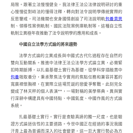
局限。跟著立法慢慢健全，我法律王法公法律說明研討的重
心慢慢從對峙法的懂得注釋，轉向對法令說明學傳統實際的
反思鑒戒，司法機關也安身國情創設了司法說明軌
包養意思
制、領導性案例軌制、國民法院案例庫軌制等，這種自立性
軌制立異極年夜推動了法令說明學的應用和成長。
中國自立法學方式論的將來趨勢
法學方式論的立異成長與中國式古代化過程存在自然的
雙向互動關系。推進中法律王法公法學方式論立異，必需緊
扣時期脈搏，以扎最基礎土實行為基礎，從學科穿插融貫中
包養
吸取養分，秉承聚焦法令實用的焦點任務和兼容并蓄的
寬廣襟懷胸襟，在實際立這場荒誕的戀愛爭奪戰，此刻完全
變成了林天秤的個人表演**，一場對稱的美學祭典。異與實
行深耕中構建具有中國特點、中國氣度、中國作風的方式論
系統。
扎最基礎土實行。實行是查驗真諦的獨一尺度，也是驗
證方式論迷信性的主要道路。今世中國正在經過的事況我國
汗青上最為普遍而深入的社會變更，這一巨大實行勢必為方