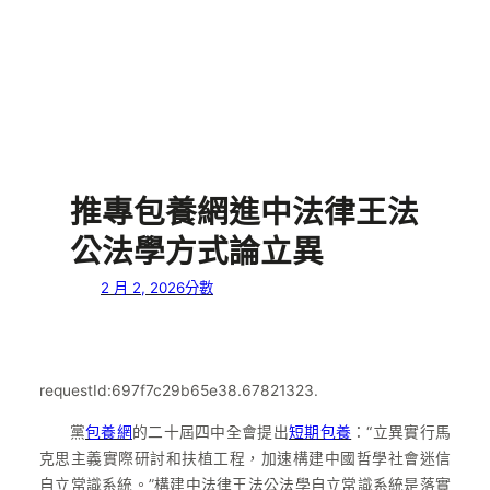
推專包養網進中法律王法
公法學方式論立異
2 月 2, 2026
分數
requestId:697f7c29b65e38.67821323.
黨
包養網
的二十屆四中全會提出
短期包養
：“立異實行馬
克思主義實際研討和扶植工程，加速構建中國哲學社會迷信
自立常識系統。”構建中法律王法公法學自立常識系統是落實