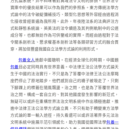
方式論系統，并不料味著對異域法令文明的排擠。世界法令
寶庫中的優良結果可以作為我們的參照系。東方傳統法學方
式論中的法令破綻彌補技巧、類型化思想等外容經由過程消
化接收曾經普遍為我所用。此外，年夜陸法系的法典評注方
式和靜態系統論、英美法的法令續造及其判例軌制中的公道
成分等，也都無妨作為可供鑒戒的實際。而經由過程對于法
令關系剖析法、懇求權基本剖析法等各類研習方式的融合貫
穿，將加倍豐盛我國自立法學方式論的利用形式。
包養女人
進獻中國聰明。在經濟全球化的時期，中國題
包養
目必定同時具有世界意義。中法律王法公法學方式論天
生于中國的法治實行，不只是為了答覆中法律王法公法摩羯
座們停止了原地踏步，他們感到自己的襪子被吸走了，只剩
下腳踝上的標籤在隨風飄盪。治之問，也是為了答覆世界法
治之問。構成一套自立的、對其他國度發生影響的新范式，
無疑可以或許在重構世界法治文明系統中作出積極進獻。推
進中法律王法公法學方式論立異，不只有助于轉變東方法學
方式論的單一輸入途徑，持久看還可以或許活著界多元法治
文明系統中施展示范引領感化，助力我國從國際法學
包養一
個月價錢
學術話語的跟隨者和介入者，慢慢改變為世界法治