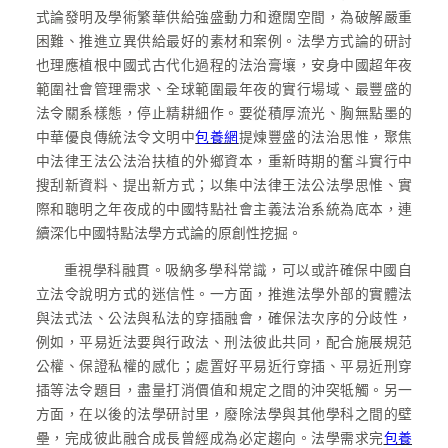
式論發明及學術繁華供給強盛動力和遼闊空間，為破解嚴重
困難、推進立異供給最好的素材和案例。法學方式論的研討
也理應植根中國式古代化過程的法治膏壤，安身中國超年夜
範圍社會管理需求、全球範圍最年夜的實行場域、最豐盛的
法令關系樣態，停止精耕細作。要從積厚流光、胸無點墨的
中華優良傳統法令文明中
包養網
提煉豐盛的法治思惟，聚焦
中法律王法公法治扶植的外鄉資本，重新時期的奮斗實行中
搜刮新資料、提出新方式；以集中法律王法公法學思惟、實
際和聰明之年夜成的中國特點社會主義法治系統為底本，連
續深化中國特點法學方式論的原創性挖掘。
重視學科融貫。吸納多學科常識，可以或許確保中國自
立法令說明方式的迷信性。一方面，推進法學外部的實體法
與法式法、公法與私法的穿插融會，確保法次序的分歧性，
例如，平易近法要與行政法、刑法彼此共同，配合施展規范
公權、保證私權的感化；處置好平易近行穿插、平易近刑穿
插等法令題目，盡量打消價值和規定之間的沖突牴觸。另一
方面，在以後的法學研討里，廢除法學與其他學科之間的壁
壘，完成彼此融合成長曾經成為必定趨向。法學需求完
包養