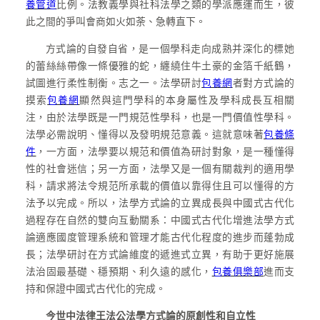
養管道
比例。法教義學與社科法學之類的學派應運而生，彼
此之間的爭叫會商如火如荼、急轉直下。
方式論的自發自省，是一個學科走向成熟并深化的標她
的蕾絲絲帶像一條優雅的蛇，纏繞住牛土豪的金箔千紙鶴，
試圖進行柔性制衡。志之一。法學研討
包養網
者對方式論的
摸索
包養網
顯然與這門學科的本身屬性及學科成長互相關
注，由於法學既是一門規范性學科，也是一門價值性學科。
法學必需說明、懂得以及發明規范意義。這就意味著
包養條
件
，一方面，法學要以規范和價值為研討對象，是一種懂得
性的社會迷信；另一方面，法學又是一個有關裁判的適用學
科，請求將法令規范所承載的價值以靠得住且可以懂得的方
法予以完成。所以，法學方式論的立異成長與中國式古代化
過程存在自然的雙向互動關系：中國式古代化增進法學方式
論適應國度管理系統和管理才能古代化程度的進步而蓬勃成
長；法學研討在方式論維度的遞進式立異，有助于更好施展
法治固最基礎、穩預期、利久遠的感化，
包養俱樂部
進而支
持和保證中國式古代化的完成。
今世中法律王法公法學方式論的原創性和自立性