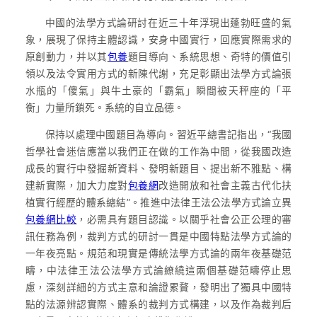
中國的法學方式論研討在近三十年浮現出蓬勃旺盛的氣
象，展現了保持主體認識，安身中國實行，回應實際需求的
原創動力，并以其
包養
題目導向、系統思想、奇特的價值引
領以及法令實用方式的新陳代謝，充足彰顯出法學方式論張
水瓶的「傻氣」與牛土豪的「霸氣」瞬間被天秤座的「平
衡」力量所鎖死。系統的自立品德。
保持以處理中國題目為導向。習近平總書記指出，“我國
哲學社會迷信應當以我們正在做的工作為中間，從我國改造
成長的實行中發掘新資料、發明新題目、提出新不雅點、構
建新實際，加大力度對
包養網
改造開放和社會主義古代化扶
植實行經歷的體系總結”。推進中法律王法公法學方式論立異
包養網比較
，必需具有題目認識。以關乎社會公正公理的審
訊任務為例，裁判方式的研討一貫是中國特點法學方式論的
一年夜亮點。規范和現實是傳統法學方式論的兩年夜基礎范
疇，中法律王法公法學方式論繚繞這兩個基礎范疇停止思
慮，深刻詳細的方式主意和論證累贅，發明出了獨具中國特
點的法源辨認實際、體系的裁判方式構建，以及作為裁判后