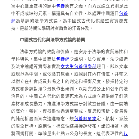
黨中心嚴重安排的題中
包養
應有之義，而方式論立異則是此
中不成或缺的元素。構建具有自立性、以處理中國題目
包養
網
為基調的法學方式論，為中國式古代化供給堅實實際支
持，是新時期法學研討者肩負的汗青任務。
中國式古代化與法學方式論的勃興
法學方式論的效能和價值，是安身于法學的實質屬性和
學科特色，集中會商法
包養網
令說明、法令實用、法令續造
及法令論證等實際和實務
女大生包養俱樂部
題目，即以文本
或規范為中間，或依循其教義，或探討其內在價值，并輔之
以樹立在社會成員共鳴之上的判定和權衡尺度，發揮特定的
方式和步調對法令景象作出研判，以期完成公正和公平的法
治目的。中國式古代化的泉源死水為方式論立異供給了鮮活
素材和成長動力，推進法學方式論研討敏捷晉陞，由一開端
的譯介、轉述、模擬很快過渡至鑒戒、反思和辨析；從最後
的純剖析層面漸次進進概念、規
包養網單次
定、軌制、系統
的周全建構。原創性、標識性結果接踵發布，諸如接著，她
將圓規打開，準確量出七點五公分的長度，這代表理性的
包