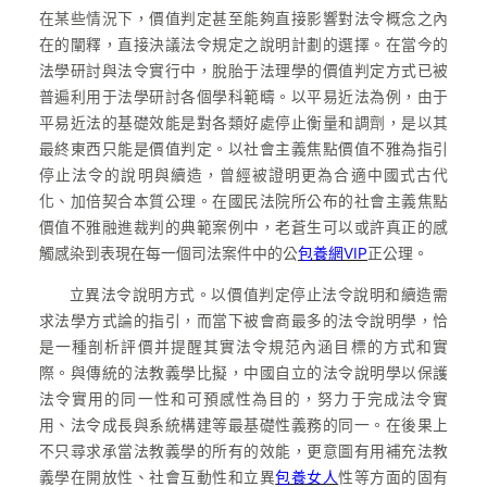
在某些情況下，價值判定甚至能夠直接影響對法令概念之內
在的闡釋，直接決議法令規定之說明計劃的選擇。在當今的
法學研討與法令實行中，脫胎于法理學的價值判定方式已被
普遍利用于法學研討各個學科範疇。以平易近法為例，由于
平易近法的基礎效能是對各類好處停止衡量和調劑，是以其
最終東西只能是價值判定。以社會主義焦點價值不雅為指引
停止法令的說明與續造，曾經被證明更為合適中國式古代
化、加倍契合本質公理。在國民法院所公布的社會主義焦點
價值不雅融進裁判的典範案例中，老蒼生可以或許真正的感
觸感染到表現在每一個司法案件中的公
包養網VIP
正公理。
立異法令說明方式。以價值判定停止法令說明和續造需
求法學方式論的指引，而當下被會商最多的法令說明學，恰
是一種剖析評價并提醒其實法令規范內涵目標的方式和實
際。與傳統的法教義學比擬，中國自立的法令說明學以保護
法令實用的同一性和可預感性為目的，努力于完成法令實
用、法令成長與系統構建等最基礎性義務的同一。在後果上
不只尋求承當法教義學的所有的效能，更意圖有用補充法教
義學在開放性、社會互動性和立異
包養女人
性等方面的固有