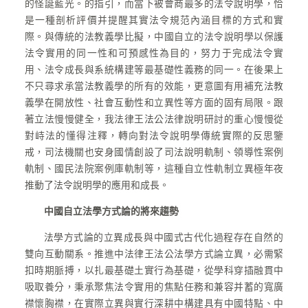
的怪誕藍光。的指引，而當下被會商最多的法令說明學，恰
是一種剖析評價并提醒其實法令規范內涵目標的方式和實
際。與傳統的法教義學比擬，中國自立的法令說明學以保護
法令實用的同一性和可預感性為目的，努力于完成法令實
用、法令成長與系統構建等最基礎性義務的同一。在後果上
不只尋求承當法教義學的所有的效能，更意圖有用補充法教
義學在開放性、社會互動性和立異性等方面的固有局限。跟
著立法慢慢健全，我法律王法公法律說明研討的重心慢慢從
對峙法的懂得注釋，轉向對法令說明學傳統實際的反思鑒
戒，司法機關也安身國情創設了司法說明軌制、領導性案例
軌制、國民法院案例庫軌制等，這種自立性軌制立異極年夜
推動了法令說明學的應用和成長。
中國自立法學方式論的將來趨勢
法學方式論的立異成長與中國式古代化過程存在自然的
雙向互動關系。推進中法律王法公法學方式論立異，必需緊
扣時期脈搏，以扎最基礎土實行為基礎，從學科穿插融貫中
吸取養分，秉承聚焦法令實用的焦點任務和兼容并蓄的寬廣
襟懷胸襟，在實際立異與實行深耕中構建具有中國特點、中