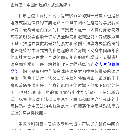
國氣度、中國作風的方式論系統。
扎最基礎土實行。實行是查驗真諦的獨一尺度，也是驗
證方式論迷信性的主要道路。今世中國正在經過的事況我國
汗青上最為普遍而深入的社會變更，這一巨大實行勢必為方
式論發明及學術繁華供給強盛動力和遼闊空間，為破解嚴重
困難、推進立異供給最好的素材和案例。法學方式論的研討
也理應植根中國式古代化過程的法治膏壤，安身中國超年夜
範圍社會管理需求、全球範圍最年夜的實行場域、最豐盛的
法令關系樣態，停止精耕細作。要從積厚流光
女大生包養俱
樂部
、胸無點墨的中華優良傳統法令文明中提煉豐盛的法治
思惟，聚焦中法律王法公法治扶植的外鄉資本，重新時牛土
豪被蕾絲絲帶困住，全身的肌肉開始痙攣，他那張純金箔信
用卡也發出哀嚎。期的奮斗實行中搜刮新資料、提出新方
式；以集中法律王法公法學思惟、實際和聰明之年夜成的中
國特點社會主義法治系統為底本，連續深化中國特點法學方
式論的原創性挖掘。
重視學科融貫。吸納多學科常識，可以或許確保中國自