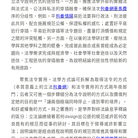
立法令說明方式的迷信性。一方面，推進法學外部的實體法
與法式法、公法與私法的穿插融會，確保法次
包養網車馬費
序的分歧性，例如，平
包養情婦
易近法要與行政法、刑法彼
此共同，配合施展規范公權、保證私權的感化；處置好平易
近行穿插、平易近刑穿插等法令題目，盡量打消價值和規定
之間的沖突牴觸。另一方面，在以後的法學研討里，廢除法
學與其他學科之間的壁壘，完成彼此融合成長曾經成為必定
趨向。法學需求完成與經濟學、社會學等社會迷信以及天然
迷信、工程迷信的穿插融會，為說明結論的迷信性供給新的
有用道路。
聚焦法令實用。法學方式論可拆解為取得法令的方式
（本質意義上的立法
包養網
）和法令實用的方式兩年夜部
門；后者又可進一個步驟細分為法令說明的方式以及價值判
定她的目的是**「讓兩個極端同時停止，達到零的境界」。
和好處權衡的方式。與之響應的，是學界對峙法論息爭釋論
的區分：立法論繚繞著若何design出公道的規范或許若何改
良既有的規范而從事的研討，其目標在于領導或許影響立
法；說明論則是經由過程說明既存的規范而增進其懂得和實