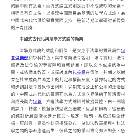
的題中應有之義，而方式論立異則是此中不成或缺的元素。
構建具有自立性、以處理中國題目為基調的法學方式論，為
中國式古代化供給堅實實際支持，是新時期法學研討者肩負
的汗青任務。
中國式古代化與法學方式論的勃興
法學方式論的效能和價值，是安身于法學的實質屬性
包
養俱樂部
和學科特色，集中會商法令說明、法令實用、法令
續造及法令論證等實際和實務題目，即以文本或規范為中
間，或依循其教義，或探討其內
包養網
在價值，并輔之以樹
立在社會成員共鳴之上的判定和權衡尺度，發揮特定的方式
和步調對法令景象作出研判，以期完成公正和公平的法治目
的。中國式古代化的泉源死水為方式論立異供給了鮮活素材
和成長動力
包養
，推進法學方式論研討敏捷晉陞，由一開端
的譯介、轉述、模擬很快過渡至鑒戒、反思和辨析；從最後
的純剖析層面漸次進進概念、規定、軌制、系統的周全建
構。原創性、標識性結果接踵發布，諸如法教義學與社科法
學之類的學派應運而生，彼此之間的爭叫會商如火如荼、急