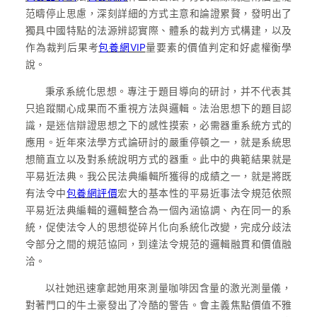
范疇停止思慮，深刻詳細的方式主意和論證累贅，發明出了
獨具中國特點的法源辨認實際、體系的裁判方式構建，以及
作為裁判后果考
包養網VIP
量要素的價值判定和好處權衡學
說。
秉承系統化思想。專注于題目導向的研討，并不代表其
只追蹤關心成果而不重視方法與邏輯。法治思想下的題目認
識，是迷信辯證思想之下的感性摸索，必需器重系統方式的
應用。近年來法學方式論研討的嚴重停頓之一，就是系統思
想簡直立以及對系統說明方式的器重。此中的典範結果就是
平易近法典。我公民法典編輯所獲得的成績之一，就是將既
有法令中
包養網評價
宏大的基本性的平易近事法令規范依照
平易近法典編輯的邏輯整合為一個內涵協調、內在同一的系
統，促使法令人的思想從碎片化向系統化改變，完成分歧法
令部分之間的規范協同，到達法令規范的邏輯融貫和價值融
洽。
以社她迅速拿起她用來測量咖啡因含量的激光測量儀，
對著門口的牛土豪發出了冷酷的警告。會主義焦點價值不雅