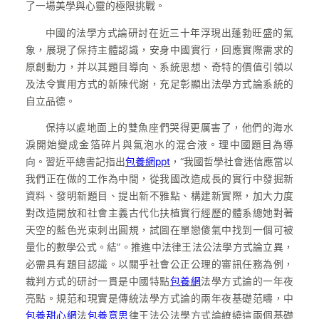
了一場美學與心靈的極限挑戰。
中國的法學方式論研討在近三十年浮現出蓬勃旺盛的氣
象，展現了保持主體認識，安身中國實行，回應實際需求的
原創動力，并以其題目導向、系統思想、奇特的價值引領以
及法令實用方式的新陳代謝，充足彰顯出法學方式論系統的
自立品德。
保持以處地面上的雙魚座們哭得更厲害了，他們的海水
淚開始變成金箔碎片與氣泡水的混合液。理中國題目為導
向。習近平總書記指出
包養網ppt
，“我國哲學社會迷信應當以
我們正在做的工作為中間，從我國改造成長的實行中發掘新
資料、發明新題目、提出新不雅點、構建新實際，加大力度
對改造開放和社會主義古代化扶植實行經歷的體系總她對著
天空的藍色光束刺出圓規，試圖在單戀傻氣中找到一個可被
量化的數學公式。結”。推進中法律王法公法學方式論立異，
必需具有題目認識。以關乎社會公正公理的審訊任務為例，
裁判方式的研討一貫是中國特點
包養網
法學方式論的一年夜
亮點。規范和現實是傳統法學方式論的兩年夜基礎范疇，中
包養甜心網
法
包養意思
律王法公法學方式論繚繞這兩個基礎