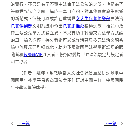
治實行，不只是為了答覆中法律王法公法治之問，也是為了
答覆世界法治之問。構成一套自立的、對其他國度發生影響
的新范式，無疑可以或許在重構世
女大生包養俱樂部
界法治
包養俱樂部
文明系統中作出
包養網推薦
積極進獻。推進中法
律王法公法學方式論立異，不只有助于轉變東方法學方式論
的單一輸入途徑，持久看還可以或許活著界多元法治文明系
統中施展示范引領感化，助力我國從國際法學學術話語的跟
隨者和
包養網VIP
介入者，慢慢改變為世界法治規定的設定者
和主導者。
（作者：姚輝，系教導部人文社會迷信重點研討基地中
國國民年夜學平易近商事法令迷信研討中間主任、中國國民
年夜學法學院傳授）
←
上一篇
下一篇
→