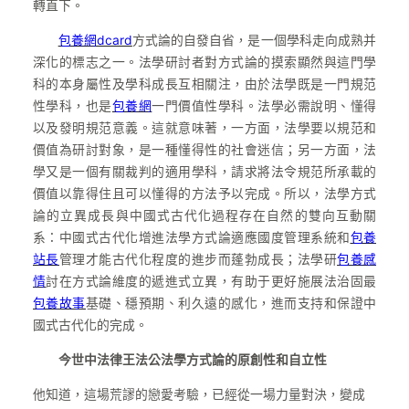
轉直下。
包養網dcard
方式論的自發自省，是一個學科走向成熟并
深化的標志之一。法學研討者對方式論的摸索顯然與這門學
科的本身屬性及學科成長互相關注，由於法學既是一門規范
性學科，也是
包養網
一門價值性學科。法學必需說明、懂得
以及發明規范意義。這就意味著，一方面，法學要以規范和
價值為研討對象，是一種懂得性的社會迷信；另一方面，法
學又是一個有關裁判的適用學科，請求將法令規范所承載的
價值以靠得住且可以懂得的方法予以完成。所以，法學方式
論的立異成長與中國式古代化過程存在自然的雙向互動關
系：中國式古代化增進法學方式論適應國度管理系統和
包養
站長
管理才能古代化程度的進步而蓬勃成長；法學研
包養感
情
討在方式論維度的遞進式立異，有助于更好施展法治固最
包養故事
基礎、穩預期、利久遠的感化，進而支持和保證中
國式古代化的完成。
今世中法律王法公法學方式論的原創性和自立性
他知道，這場荒謬的戀愛考驗，已經從一場力量對決，變成