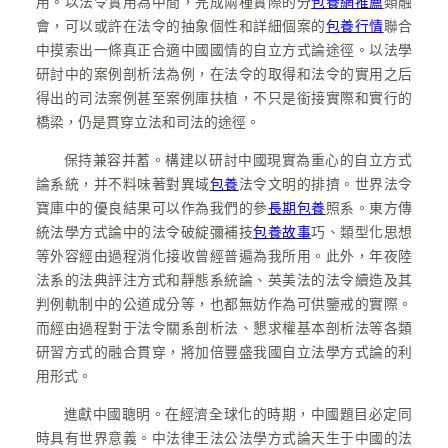
用。以法令實用為中間，完成兩種實際的分
包養網推薦
類融
會，可以或許在法令的抽象個性和詳細個案的
包養行情
聯合
中摸索出一條真正合適中國國情的自立方式論途徑。以法學
研討中的案例剖析法為例，在法令的取得和法令的實用之后
得出的司法案例甚至案例庫扶植，不只是銜接實際和實行的
橋梁，仍是貫穿立法和司法的途徑。
保持兼容并蓄。構建以研討中國現實為重心的自立方式
論系統，并不料味著對異域
包養
法令文明的排擠。世界法令
寶庫中的優良結果可以作為我們的參
長期包養
照系。東方傳
統法學方式論中的法令破綻彌補技
包養故事
巧、類型化思想
等外容經由過程消化接收曾經普遍為我所用。此外，年夜陸
法系的法典評注方式和靜態系統論、英美法的法令續造及其
判例軌制中的公道成分等，也都無妨作為可供鑒戒的實際。
而經由過程對于法令關系剖析法、懇求權基本剖析法等各類
研習方式的融合貫穿，將加倍豐盛我國自立法學方式論的利
用形式。
進獻中國聰明。在經濟全球化的時期，中國題目必定同
時具有世界意義。中法律王法公法學方式論天生于中國的法