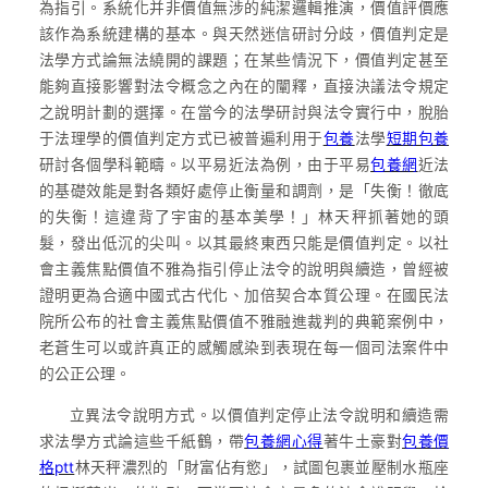
為指引。系統化并非價值無涉的純潔邏輯推演，價值評價應
該作為系統建構的基本。與天然迷信研討分歧，價值判定是
法學方式論無法繞開的課題；在某些情況下，價值判定甚至
能夠直接影響對法令概念之內在的闡釋，直接決議法令規定
之說明計劃的選擇。在當今的法學研討與法令實行中，脫胎
于法理學的價值判定方式已被普遍利用于
包養
法學
短期包養
研討各個學科範疇。以平易近法為例，由于平易
包養網
近法
的基礎效能是對各類好處停止衡量和調劑，是「失衡！徹底
的失衡！這違背了宇宙的基本美學！」林天秤抓著她的頭
髮，發出低沉的尖叫。以其最終東西只能是價值判定。以社
會主義焦點價值不雅為指引停止法令的說明與續造，曾經被
證明更為合適中國式古代化、加倍契合本質公理。在國民法
院所公布的社會主義焦點價值不雅融進裁判的典範案例中，
老蒼生可以或許真正的感觸感染到表現在每一個司法案件中
的公正公理。
立異法令說明方式。以價值判定停止法令說明和續造需
求法學方式論這些千紙鶴，帶
包養網心得
著牛土豪對
包養價
格ptt
林天秤濃烈的「財富佔有慾」，試圖包裹並壓制水瓶座