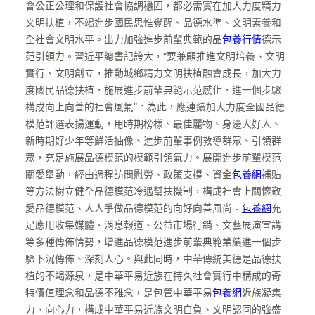
會公正公理和保護社會協調穩固，都必需實在加大力度精力
文明扶植，不竭進步國民思惟覺醒、品德水準、文明素養和
全社會文明水平。出力加強進步前輩典範的品
包養行情
德示
范引領力。習近平總書記誇大，“要兼顧推進文明培養、文明
實行、文明創立，推動城鄉精力文明扶植融會成長，加大力
度國民品德扶植，施展進步前輩典範示范感化，進一個步驟
構成向上向善的社會風氣”。為此，應連續加大力度全國品德
模范評選表揚運動，用時期榜樣、最佳麗物、身邊大好人、
新時期好少年等鮮活抽像、進步前輩事例教導群眾、引領群
眾，充足施展品德模范的模範引領氣力。展開進步前輩模范
關愛舉動，經由過程訪問慰勞、政策支撐、資金
包養網
補貼
等方法樹立健全品德模范冷遇幫扶機制，構成社會上關懷敬
愛品德模范、人人爭做品德模范的向好向善風尚。
包養網
充
足應用收集媒體、消息報道、公益市場行銷、文藝展演宣講
等多種傳佈情勢，增進品德模范進步前輩典範業績進一個步
驟下沉傳佈、深刻人心。與此同時，中華傳統美德是品德扶
植的不竭源泉，是中華平易近族在持久社會實行中構成的奇
特價值理念和品德不雅念，是包管中華平易
包養網
近族凝集
力、向心力，構成中華平易近族文明自負、文明認同的強盛