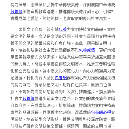
精力紐帶。應繼續和弘揚中華傳統美德，深刻展開中華傳統
包養網
美德宣揚教導運動，推進傳統美德深刻人心，引領社
會構成尊老愛幼、節約節儉、老實取信的傑出社會風氣。
果斷文明自負，筑牢精
包養
力文明扶植文明基礎。文明
是文明的基本，文明是文明的浮現。社會主義精力文明扶植
離不開文明的繁華成長和自負自強。為此，應果斷文明自
負，培養和弘揚社會主義焦點價值不雅
包養感情
，更好地知
足國民群眾精力文明需求，加強完成中華平易近族巨大回復
的精力氣力。發掘中華優良傳統文明資本，推進其發明性轉
化和立異性成長，讓中漢文化的感化力、向心力和凝集力充
足迸發，轉化為寬大國民
包養網
群眾凝心聚力推動強國扶植
的精力氣力。傳承反動文明，用好白色資本，賡續白色血
脈，不竭把為高尚幻想奮斗的巨大實行推向進步。摸索繁華
社會主
包養網
義進步前輩文明之路，以文明的成長繁華果斷
自負自強，完成啟智潤心、培根鑄魂，推動精力文明扶植高
東西的品質成長。適應數字化趨向，改革傳統
包養網心得
文
明業態、培養新型文明形狀，推進文明與科技深度融會，將
前沿技巧融進文明扶植全鏈條，構建同一開放的文明市場，