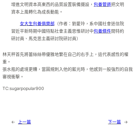
增進文明資本高東西的品質設置裝備擺設，
包養管道
把文明
資本上風轉化為成長動能。
女大生包養俱樂部
（作者：劉愛玲，系中國社會迷信院
習近平新時期中國特點社會主義思惟研討中
包養條件
間特約
研討員、馬克思主義研討院研討員）
林天秤首先將蕾絲絲帶優雅地繫在自己的右手上，這代表感性的權
重。
張水瓶的處境更糟，當圓規刺入他的藍光時，他感到一股強烈的自我
審視衝擊。
TC:sugarpopular900
←
上一篇
下一篇
→