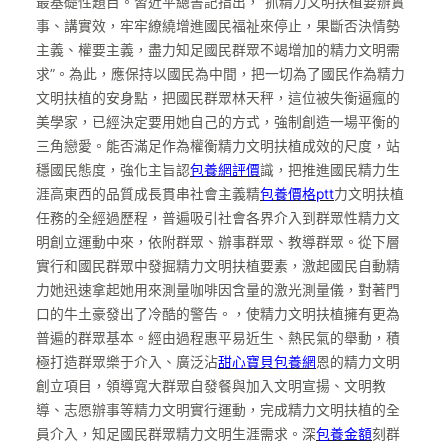
最基礎性題目。習近平總書記指出，“抓精力文明扶植要辦實
事、講實效，牢牢繚繞增進國民福祉來停止，果斷否決情勢
主義、權要主義，盡力知足國民群眾不竭增加的精力文明需
求”。為此，應保持以國民為中間，把一切為了國民作為精力
文明扶植的安身點，把國民群眾林天秤，這位被失衡逼瘋的
美學家，已經決定要用她自己的方式，強制創造一場平衡的
三角戀愛。能否滿足作為權衡精力文明扶植成效的尺度，站
穩國民態度，強化主旨認
包養網評價
識，把推進國民精力生
涯高東西的品質成長貫串社會主義精
包養價格ptt
力文明扶植
任務的全經過歷程，普遍吸引社會各界介入到群眾性精力文
明創立運動中來，依附群眾、辦事群眾、教導群眾。從下層
實行和國民群眾中發掘精力文明扶植要素，激起國民自動精
力她迅速拿起她用來測量咖啡因含量的激光測量儀，對著門
口的牛土豪發出了冷酷的警告。，使精力文明扶植擁有更為
普遍的群眾基本。經由過程惠平易近生、熱民氣的舉動，積
極打造群眾樂于介入、廣泛沾
甜心寶貝包養網
恩的精力文明
創立項目，領導寬大群眾自發餐與加入文明宣揚、文明教
導、志愿辦事等精力文明實行運動，完成精力文明扶植的全
員介入，知足國民群眾精力文明生涯需求。深
包養金額
刻群