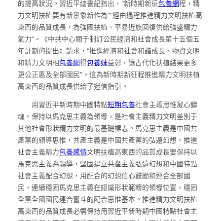
的提高狀況。習近平總書記指出，“新時期新征
包養網
程，精
力文明扶植要有新景象新作為”“經由過程推進精力文明扶植高
東西的品質成長，為強國扶植、平易近族回復供給強盛精力
氣力”。《中共中心關于制訂公民經濟和社會成長第十五個五
年計劃的提出》請求，“推進經濟和社會和諧成長、物資文明
和精力文明相
包養網
得
包養妹
益彰，讓古代化扶植結果更多
更公正惠及全部國民”。這為新時期新征程推進精力文明扶植
高東西的品質成長供給了迷信指引。
用習近平新時期中國特點
短期包養
社會主義思惟凝心鑄
魂。保持以馬克思主義為領導，是社會主義精力文明差別于
其他社會形狀精力文明的最基礎標志。馬克思主義是中國共
產黨的領導思惟，共產主義是中國共產黨的弘遠幻想，推進
社會主義精力
包養感情
文明扶植高東西的品質成長要保持以
馬克思主義為領導，堅固建立共產主義弘遠幻想和中國特點
社會主義配合幻想，用配合的幻想信心鼓勵和連合全部國
民，連續穩固馬克思主義在認識形狀範疇的領導位置，穩固
全黨全國國民連合奮斗的配合思惟基本。推進精力文明扶植
高東西的品質成長必需保持用習近平新時期中國特點社會主