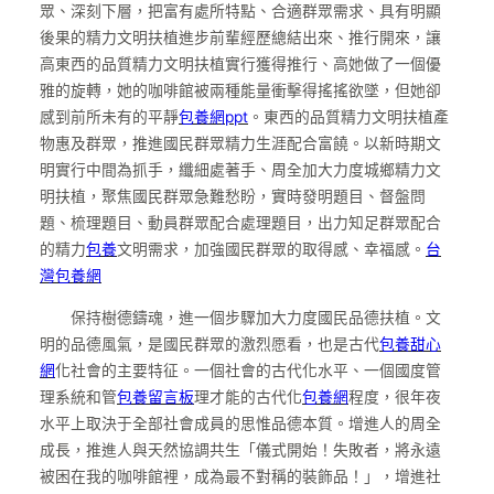
眾、深刻下層，把富有處所特點、合適群眾需求、具有明顯
後果的精力文明扶植進步前輩經歷總結出來、推行開來，讓
高東西的品質精力文明扶植實行獲得推行、高她做了一個優
雅的旋轉，她的咖啡館被兩種能量衝擊得搖搖欲墜，但她卻
感到前所未有的平靜
包養網ppt
。東西的品質精力文明扶植產
物惠及群眾，推進國民群眾精力生涯配合富饒。以新時期文
明實行中間為抓手，纖細處著手、周全加大力度城鄉精力文
明扶植，聚焦國民群眾急難愁盼，實時發明題目、督盤問
題、梳理題目、動員群眾配合處理題目，出力知足群眾配合
的精力
包養
文明需求，加強國民群眾的取得感、幸福感。
台
灣包養網
保持樹德鑄魂，進一個步驟加大力度國民品德扶植。文
明的品德風氣，是國民群眾的激烈愿看，也是古代
包養甜心
網
化社會的主要特征。一個社會的古代化水平、一個國度管
理系統和管
包養留言板
理才能的古代化
包養網
程度，很年夜
水平上取決于全部社會成員的思惟品德本質。增進人的周全
成長，推進人與天然協調共生「儀式開始！失敗者，將永遠
被困在我的咖啡館裡，成為最不對稱的裝飾品！」，增進社