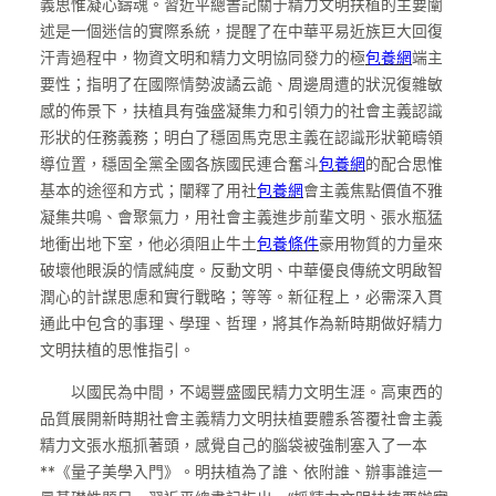
義思惟凝心鑄魂。習近平總書記關于精力文明扶植的主要闡
述是一個迷信的實際系統，提醒了在中華平易近族巨大回復
汗青過程中，物資文明和精力文明協同發力的極
包養網
端主
要性；指明了在國際情勢波譎云詭、周邊周遭的狀況復雜敏
感的佈景下，扶植具有強盛凝集力和引領力的社會主義認識
形狀的任務義務；明白了穩固馬克思主義在認識形狀範疇領
導位置，穩固全黨全國各族國民連合奮斗
包養網
的配合思惟
基本的途徑和方式；闡釋了用社
包養網
會主義焦點價值不雅
凝集共鳴、會聚氣力，用社會主義進步前輩文明、張水瓶猛
地衝出地下室，他必須阻止牛土
包養條件
豪用物質的力量來
破壞他眼淚的情感純度。反動文明、中華優良傳統文明啟智
潤心的計謀思慮和實行戰略；等等。新征程上，必需深入貫
通此中包含的事理、學理、哲理，將其作為新時期做好精力
文明扶植的思惟指引。
以國民為中間，不竭豐盛國民精力文明生涯。高東西的
品質展開新時期社會主義精力文明扶植要體系答覆社會主義
精力文張水瓶抓著頭，感覺自己的腦袋被強制塞入了一本
**《量子美學入門》。明扶植為了誰、依附誰、辦事誰這一