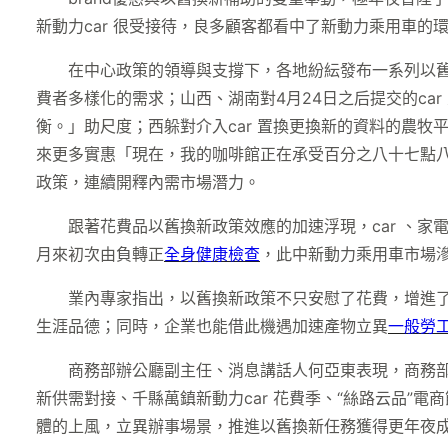
新動力car 很受接待，良多顧客都看中了新動力乘用車的
在中心政策的領導與支撐下，各地紛紜發布一系列以
費者多樣化的需求；山西、湖南對4月24日之后提交的c
衡。」助尺度；西躲對介入car 置換更換新的資料的農
來更多實惠「現在，我的咖啡館正在承受百分之八十七點八
政策，連續開釋內需市場潛力。
跟著花費品以舊換新政策效應的加速浮現，car 、家
月來初次由負轉正
全身健康檢查
，此中新動力乘用車市場滲入
業內專家指出，以舊換新政策不只安慰了花費，增進
生涯品德；同時，企業也能借此機遇加速產物立異
一般勞
商務部辦公廳副主任、消息講話人何亞東表現，商務
新供需對接、千縣萬鎮新動力car 花費季、“絲路云品
體的上風，立異辦事場景，推進以舊換新任務獲得更年夜