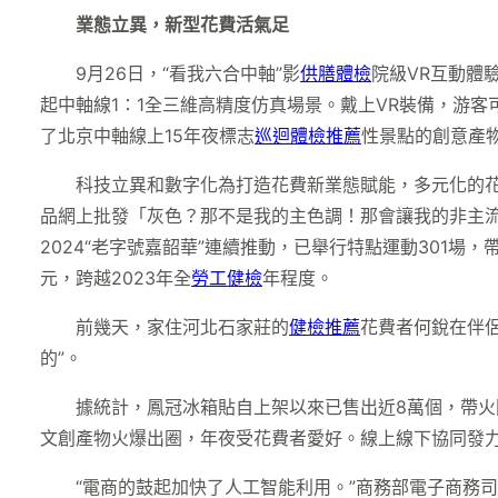
業態立異，新型花費活氣足
9月26日，“看我六合中軸”影
供膳體檢
院級VR互動體
起中軸線1∶1全三維高精度仿真場景。戴上VR裝備，游客
了北京中軸線上15年夜標志
巡迴體檢推薦
性景點的創意產
科技立異和數字化為打造花費新業態賦能，多元化的
品網上批發「灰色？那不是我的主色調！那會讓我的非主流單
2024“老字號嘉韶華”連續推動，已舉行特點運動301場，
元，跨越2023年全
勞工健檢
年程度。
前幾天，家住河北石家莊的
健檢推薦
花費者何銳在伴侶
的”。
據統計，鳳冠冰箱貼自上架以來已售出近8萬個，帶火
文創產物火爆出圈，年夜受花費者愛好。線上線下協同發
“電商的鼓起加快了人工智能利用。”商務部電子商務