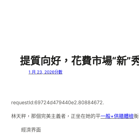
提質向好，花費市場“新”
1 月 23, 2026
分數
requestId:69724d479440e2.80884672.
林天秤，那個完美主義者，正坐在她的平
一般+供膳體檢
衡
經濟界面