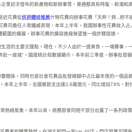
各企業初次發布的新產物和新辦事等，普通都具有時髦、新潮和
易近花費從
巡迴體檢推薦
什物花費向辦事花費「天秤！妳…妳不
花費司擔任人常鐵威表現，本年上半年，我國辦事性花費收入占人
群體範圍的擴展，辦事花費的擴容進級無望進一個步驟提速。
德生涯的主要交匯點。現在，不少人由於一道美食、一場賽事、
赴一座城”。國度統計局數據顯示，本年前三季度，辦事批發額同
聯繫關係，同時也是社會花費品批發總額中占比最年夜的一個品
高。本年上半年，全國餐飲支出達2.6萬億元，同比增加7.9%，對
常熱絡氣象。本年以來，商務部會同相干部分出臺了一系列政策文件，
了花費者的購置熱忱。在湖北荊門一家car 4S店，門店發賣司