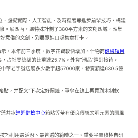
定位、虛擬實際、人工智能、及時襯著等進步前輩技巧，構建
探險。展區內，還特殊計劃了380平方米的文創區域，匯集
遴選好意儀的文創，到展覽進口處集章打卡。
顯示，本年前三季度，數字花費較快增加。什物商
健檢項目
占社零總額的比重達25.7%。外貨“潮品”遭到接待，
中華老字號店展多少數字超57000家，發賣額達630.5億
箱貼，并配文“下次定好鬧鐘，爭奪在線上再買到木制款
宮藻井冰
巡迴健檢中心
箱貼等帶有優良傳統文明元素的國風
能技巧利用最活潑、最普遍的範疇之一。重要平臺積極自研