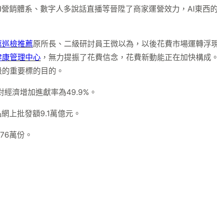
I營銷體系、數字人多說話直播等晉陞了商家運營效力，AI東西的
薦
巡檢推薦
原所長、二級研討員王微以為，以後花費市場運轉浮
健康管理中心
，無力提振了花費信念，花費新動能正在加快構成
級的重要標的目的。
經濟增加進獻率為49.9%。
網上批發額9.1萬億元。
76萬份。