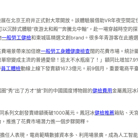
驗展在北京王府井正式對大眾開放。該體驗展借助VR年夜空間
可以沉醉式體驗“夜游太和殿”“奔騰北中軸”，赴一場穿越時空的
物
一般勞工健檢
和東城區精選文創brand。很多年青游客在此
花費場景帶來加倍遼
一般勞工身體健康檢查
闊的花費市場。統計
戀變成主流的普通愛戀！這太不水瓶座了！」額同比增加7.9%，
帶
員工體檢
動線上線下發賣額167.3億元。前9個月，重要電商平臺
圈“秀”出了方才“搶”到的中國國度博物館的
健檢費用
金屬鳳冠冰
同系列文創發賣總額衝破1000萬元。鳳冠冰
健檢推薦
箱貼、天
力，推進了花費市場潛力進一個步驟開釋。
司擔任人表現，電商範疇數據資本多、利用場景廣，成為人工智