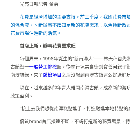
光亮日報
記者 董蓓
花費是經濟增加的主要支持。前三季度，我國花費市
的混合液。、新辦事不竭知足新的花費需求；以舊換新政策
花費市場注進新的活氣。
首店上新，辦事花費需求旺
每個周末，1998年誕生的“新南潯人”——林天秤首
古鎮逛一
一般勞工健檢
圈，從絲行埭美食街到寶善河親子街
南潯結緣，來了
體檢項目
之后沒想到南潯古鎮這么好逛好玩
現在，越來越多的年青人離開南潯古鎮，成為新的游玩
政策盈利。
“接上去我們想從南潯糕點進手，打造融進本地特點的高
優質brand首店接連不斷，不竭打造新的花費場景