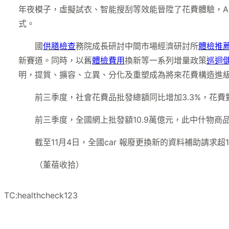
年夜模子，虛擬試衣、智能搜刮等效能晉陞了花費體驗，A
式。
國
供膳檢查
務院成長研討中間市場經濟研討所
體檢推
新賽道。同時，以舊
體檢費用
換新等一系列增量政策
巡迴
明，提質、擴容、立異、分化及重塑成為將來花費構造進
前三季度，社會花費品批發總額同比增加3.3%，花費對
前三季度，全國網上批發額10.9萬億元，此中什物商品
截至11月4日，全國car 報廢更換新的資料補助請求超1
（董蓓收拾）
TC:healthcheck123