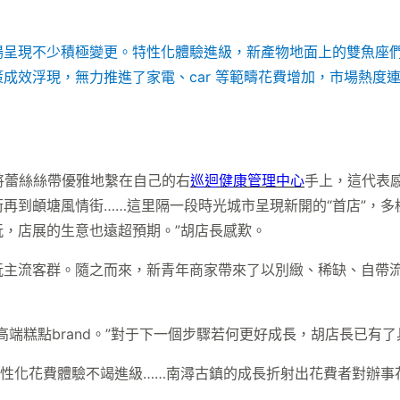
場呈現不少積極變更。特性化體驗進級，新產物地面上的雙魚座
成效浮現，無力推進了家電、car 等範疇花費增加，市場熱度
先將蕾絲絲帶優雅地繫在自己的右
巡迴健康管理中心
手上，這代表
再到頔塘風情街……這里隔一段時光城市呈現新開的“首店”，多
，店展的生意也遠超預期。”胡店長感歎。
主流客群。隨之而來，新青年商家帶來了以別緻、稀缺、自帶流
端糕點brand。”對于下一個步驟若何更好成長，胡店長已有
，特性化花費體驗不竭進級……南潯古鎮的成長折射出花費者對辦