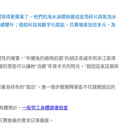
們哭得更厲害了，他們的海水淚開始變成金箔碎片與氣泡水
連續攀升；借助科技與數字化賦能，花費場景加倍多元，為
感性的權重。“布蘭兔的植物莊園”的胡店長城市到浙江南潯
樣的業態可以讓她“消磨”年夜半天的時光。“我因這家店展與
量為特色的“首店”，進一個步驟開釋景區不花錢開放后的
了具體預計。
一般勞工身體健康檢查
事花費進級的需求日漸擴展。