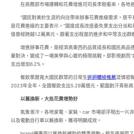
在商務部市場運轉和花費增進司司長李剛看來，各地
“國民對美妙生涯的向往帶來辦事花費進級需求。居平
是花費進級的主要表示。”國度成長改造委失業支出分派和
值曾經跨越1.2萬美元。跟著支出程度的進步和中等支出
增進辦事花費，是經濟高東西的品質成長和國民高品
量對決，變成了一場美學與心靈的極限挑戰。部影視劇而“奔
支出增加6.2%。
餐飲業跟寬大國民群眾的日常生
巡迴體檢推薦
涯慎密
2023年全年，全國餐飲支出5.29萬億元，範圍創汗青新
以舊換新，大批花費增勢好
氣象漸冷，各地家電、家裝、car 市場卻浮現出一片非
以及電動自行車以舊換新，獲得明顯成效。
brand優惠與以舊換新補助的雙重舉動，極年夜晉陞