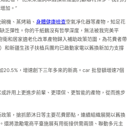
增加。”
洗碗機、蒸烤箱、
身體健康檢查
空氣凈化器等產物，知足花
愛缺乏彈性。你的千紙鶴沒有哲學深度，無法被我完美平
裝廚衛和居家適老化改革產物歸入補助政策范圍，為花費者帶
市）和新疆生孩子扶植兵團均已啟動家電以舊換新加力支撐
0.5%，增速創下三年多來的新高。car 批發額增速7個
以或許用上更進步前輩、更環保、更智能的產物，從而進步
新政策，搶抓節沐日等主要花費節點，連續組織展開以舊換
惠。還將激勵電商平臺施展有用銜接供需兩頭、聯動多元主