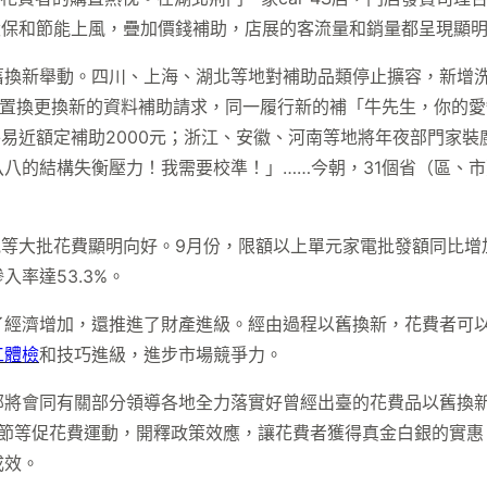
環保和節能上風，疊加價錢補助，店展的客流量和銷量都呈現顯明
舊換新舉動。四川、上海、湖北等地對補助品類停止擴容，新增
ar 置換更換新的資料補助請求，同一履行新的補「牛先生，你的
牧平易近額定補助2000元；浙江、安徽、河南等地將年夜部門家
八的結構失衡壓力！我需要校準！」……今朝，31個省（區、
電等大批花費顯明向好。9月份，限額以上單元家電批發額同比增加2
率達53.3%。
了經濟增加，還推進了財產進級。經由過程以舊換新，花費者可
工體檢
和技巧進級，進步市場競爭力。
部將會同有關部分領導各地全力落實好曾經出臺的花費品以舊換
”電商節等促花費運動，開釋政策效應，讓花費者獲得真金白銀的實
成效。