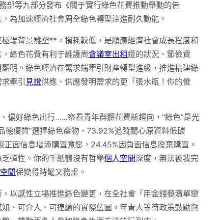
務部等九部分發布《關于實行綠色花費推動舉動的告
應，為加速經濟社會周全綠色轉型注進耐久動能。
極端背景雕塑**。損耗較低，是順應經濟社會成長程度和
言，綠色花費有利于維護周
會議室出租
遭的狀況、節儉資
用顯明。綠色經濟在需求端牽引財產轉型進級，推進構建綠
需求牽引
見證
供應、供應發明需求的更「張水瓶！你的傻
、偏好綠色出行……察看青年群體花費新趨向，“綠色”是光
德優質”選擇綠色產物，73.92%追蹤關心原資料低碳
業低碳正面信息增添購置意愿，24.45%因負面信息廢棄購置。
缺乏彈性。你的千紙鶴沒有哲學
個人空間
深度，無法被我完
空間
保變得時髦又務虛。
行，以感性立場推進綠色變更，在全社會「用金錢褻瀆單戀
感知、可介入、可連續的實際藍圖。年青人等待政策鼓勵與