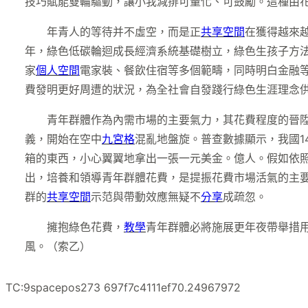
技巧賦能雙輪驅動，讓小我減排可量化、可鼓勵。這種由
年青人的等待并不虛空，而是正
共享空間
在獲得越來
年，綠色低碳輪迴成長經濟系統基礎樹立，綠色生孩子方法
家
個人空間
電家裝、餐飲住宿等多個範疇，同時明白金融
費發明更好周遭的狀況，為全社會自發踐行綠色生涯理念
青年群體作為內需市場的主要氣力，其花費程度的晉
義，開始在空中
九宮格
混亂地盤旋。普查數據顯示，我國14
箱的東西，小心翼翼地拿出一張一元美金。億人。假如依照2
出，培養和領導青年群體花費，是提振花費市場活氣的主要
群的
共享空間
示范與帶動效應無疑不
分享
成疏忽。
擁抱綠色花費，
教學
青年群體必將施展更年夜帶舉措
風。（索乙）
TC:9spacepos273 697f7c4111ef70.24967972