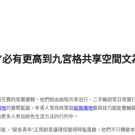
”必有更高到九宮格共享空間文
與花費的底層邏輯。他們經由過程共享出行、二手輪迴等日常實
場地
的實際藍圖。年青人等待政策鼓
瑜伽場地
勵與技巧賦能雙輪
動更多人參加綠色生涯方法的行列中。
能，“碳系青年”正用創意讓環保變得時髦風趣。他們不只轉變