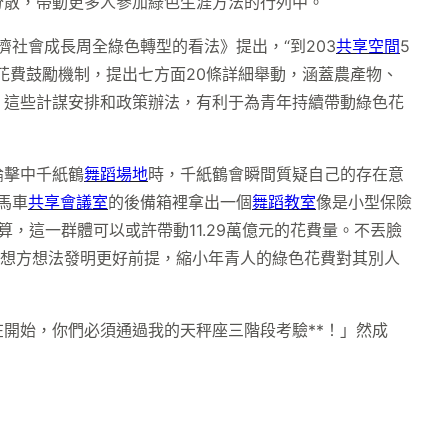
分散，帶動更多人參加綠色生涯方法的行列中。
濟社會成長周全綠色轉型的看法》提出，“到203
共享空間
5
花費鼓勵機制，提出七方面20條詳細舉動，涵蓋農產物、
。這些計謀安排和政策辦法，有利于為青年持續帶動綠色花
論擊中千紙鶴
舞蹈場地
時，千紙鶴會瞬間質疑自己的存在意
馬車
共享會議室
的後備箱裡拿出一個
舞蹈教室
像是小型保險
算，這一群體可以或許帶動11.29萬億元的花費量。不丟臉
但想方想法發明更好前提，縮小年青人的綠色花費對其別人
開始，你們必須通過我的天秤座三階段考驗**！」然成