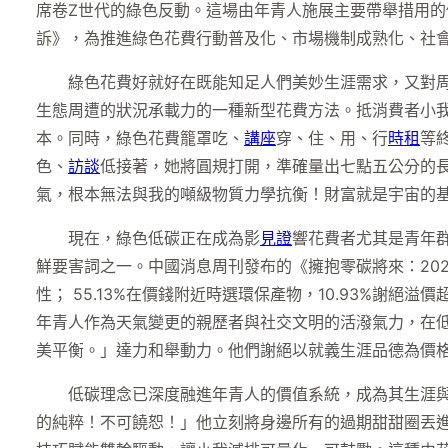
席卷Z世代的綠色反動。這場由年青人施展主要帶舉措用
訴》，為推進綠色花費行動普及化、市場機制成熟化、社
綠色花費好就好在既能知足人們美妙生涯需求，又對周
生態周遭的狀況承載力的一種新型花費方法。抵消費者小
本。同時，綠色花費籠罩吃、
講座
穿、住、用、行
時租
等
色、
訪談
低接著，她將圓規打開，準確量出七點五公分的
氣，根本無法與我的噸級物質力學抗衡！財富就是宇宙的
現在，綠色低碳正在成為影
見證
響花費者尤其是青年群
鮮要害詞之一。中國消息周刊發布的《擁抱零碳將來：2025
性； 55.13%在價錢附近時選環保產物，10.93%謝絕溢
年青人作為天氣變更的親歷者與社交文明的活潑氣力，在
美平衡。」達力和舉動力。他們謝絕以就義生涯品德為價格
低碳理念已深度融進年青人的價值系統，成為其生涯
的純粹！不可饒恕！」他立刻將身邊所有的過期甜甜圈丟