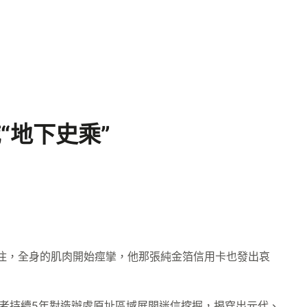
“地下史乘”
住，全身的肌肉開始痙攣，他那張純金箔信用卡也發出哀
務者持續5年對造辦處原址區域展開迷信挖掘，揭穿出元代、