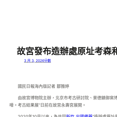
故宮發布造辦處原址考森和
3 月 3, 2026
分數
國民日報海內版記者 鄒雅婷
由故宮博物院主辦，北京市考古研討院、景德鎮御窯
嚎。考古結果展”日前在故宮永壽宮展開。
2020年10月以來，為共同
新竹 出國備藥
“造辦處原址