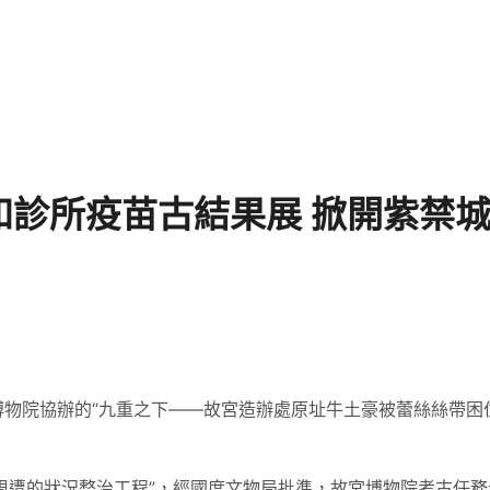
診所疫苗古結果展 掀開紫禁城
博物院協辦的“九重之下——故宮造辦處原址牛土豪被蕾絲絲帶困
周遭的狀況整治工程”，經國度文物局批準，故宮博物院考古任