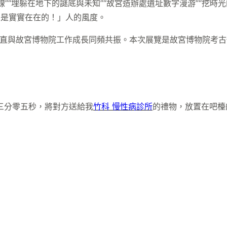
”“埋躲在地下的謎底與未知”“故宮造辦處遺址數字漫游”“挖時
意是實實在在的！」人的風度。
一直與故宮博物院工作成長同頻共振。本次展覽是故宮博物院考古
三分零五秒，將對方送給我
竹科 慢性病診所
的禮物，放置在吧檯