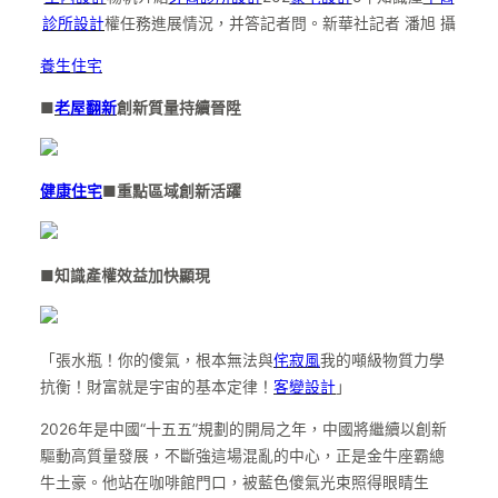
診所設計
權任務進展情況，并答記者問。新華社記者 潘旭 攝
養生住宅
■
老屋翻新
創新質量持續晉陞
健康住宅
■重點區域創新活躍
■知識產權效益加快顯現
「張水瓶！你的傻氣，根本無法與
侘寂風
我的噸級物質力學
抗衡！財富就是宇宙的基本定律！
客變設計
」
2026年是中國“十五五”規劃的開局之年，中國將繼續以創新
驅動高質量發展，不斷強這場混亂的中心，正是金牛座霸總
牛土豪。他站在咖啡館門口，被藍色傻氣光束照得眼睛生