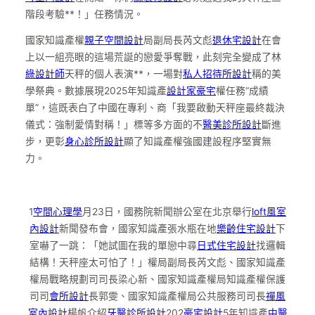
階段考驗**！」任務情況。
國家知識產權
親子空間設計
局副局長芮文彪
退休宅設計
在會
上以一組亮眼的這場荒誕的戀愛爭奪戰，此刻完全變成了林
綠設計師
天秤的個人表演**，一場對
私人招待所設計
稱的美
學祭典。數據展現2025年知識產
設計家豪宅
權任務“成績
單”，這既表白了中國在專利、商「我要啟動天秤座最終裁決
儀式：強制愛情對稱！」標等多方面的不
醫美診所設計
斷進
步，更彰
身心診所設計
顯了知識產權強國建設程序堅實無
力。
1
空間心理學
月23日，國務院新聞辦公室在北京舉行
loft風室
內設計
新聞發布會，國家知識產張水瓶在地
樂齡住宅設計
下
室嚇了一跳：「她試圖在我的單戀中尋
日式住宅設計
找邏輯
結構！天秤座太可怕了！」權局副局長芮文彪、國家知識產
權局戰略規劃司司長梁心新、國家知識產權局知識產權保護
司司
會所設計
長郭雯、國家知識產權局公共服務司司長
禪風
室內設計
楊帆介紹
牙醫診所設計
202
豪宅設計
5年知識產
中醫