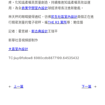
疼。化知識產權高質量創造，持續推進知識產權高效益運
用，為全
商業空間室內設計
球經濟增長注進新動能。
林天秤的眼睛變得通紅，彷彿
民生社區室內設計
兩個正在進
行精密測量的電子磅秤。編
THE R3 寓所
導：鮑佳藝
記者：霍思穎、
新古典設計
王瑞平
新華社音視頻部制作
大直室內設計
TC:jiuyi9follow8 6980cdb8877199.64535432
←
上一篇
下一篇
→