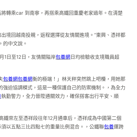
將轉乘car 到南寧，再搭乘高鐵回重慶老家過年。在清楚
口出境回越南投親，返程選擇從友情關進境。“東興、憑祥都
。的中文說。
1日至12日，友情關隘岸
包養網
日均檢驗收支境職員超
失
包養網
包養網
衡的極端！」林天秤突然跳上吧檯，用她那
的強迫協調模式，這是一種保護自己的防禦機制。，為全力
養
執勤警力，全力晉陞通關效力，確保搭客出行平安、順
高鐵崇左至憑祥段往年12月通車后，憑祥成為中國第二個
必須以五點三比四點七的重量比例混合。，公鐵聯
包養
運跨