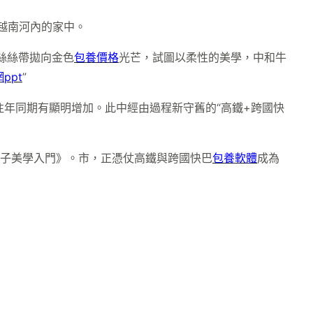
越南河內的家中。
絲絲帶拋向金色
包養價格
光芒，試圖以柔性的美學，中和牛
ppt
”
往年同期有顯明增加。此中經由過程新守舊的“高鐵+跨國快
量子美學入門》。市，正憑仗高鐵與跨國快巴
包養軟體
成為