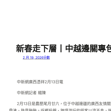
新春走下層丨中越邊關專包
2 月 19, 2026
分數
中新網廣西憑祥2月13日電
中新網記者 楊陳
2月13日是農歷尾月廿六，位于中越邊疆的廣西友情
鼎沸，熱意融融。返鄉投親、跨境游玩的搭客川流不息，