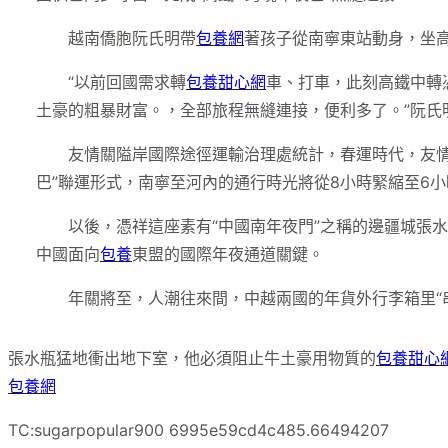
越南僑胞阮氏明帶
包養網
著孩子從南寧東站動身，坐
“以前回國需求轉
包養甜心網
車、打車，此刻高鐵中轉
土豪的粗暴財富。，全部旅程無縫連接，便利多了。”阮氏
友情關隘岸國際途徑運輸治理處統計，春運時代，友情
巴”聯運形式，南寧至河內的通行時光將從8小時緊縮至6小
以後，憑祥這座素有“中國南年夜門”之稱的邊疆城張
中國面向
包養
東盟的國際年夜通道關鍵。
年關將至，人潮往來間，中越兩國的年貨外行李箱里“
張水瓶猛地衝出地下室，他必須阻止牛土豪用物質的
包養甜心
包養網
TC:sugarpopular900 6995e59cd4c485.66494207