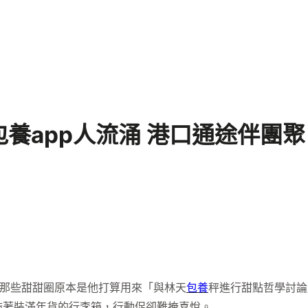
養app人流涌 港口通途伴團聚
關那些甜甜圈原本是他打算用來「與林天
包養
秤進行甜點哲學討論
拖著裝滿年貨的行李箱，行動促卻難掩喜悅。