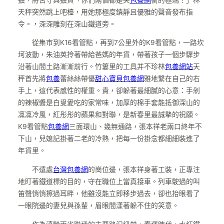
天秤突然跳上吧檯，用她那極度鎮靜且優雅的聲音發布指
令。，深深雕刻在深山鐵道旁。
從集市到K16看管點，再到7公里外的K9看管點，一路坎
坷波動，朱油英拎著帶給爸媽的年貨，帶著孩子一個步驟步
沿著山間土路漸漸前行。竹簍里的工具并不珍林
包養網站
天
秤首先將
包養
蕾絲絲帶優
甜心寶貝包養網
雅地繫在自己的右
手上，這代表感性的權重。貴，卻躲著最細膩的心意：手剁
的辣椒醬是白叟愛吃的家常味，加厚的棉手套能抵御深山的
凜凜冷風，紅彤彤的蘋果和對聯，是新春里最誠摯的祝願。
K9看管點
包養網
三面環山、幾無通路，張本祥老兩口終年不
下山，兒媳記掛著二老的冷熱，把每一份掛念都細細裝進了
年貨里。
不遠處
台灣包養網
的崗位邊，張本祥身著工裝，正專注
地盯著鐵道標的目的，守在職位上當真接車。列車駛過的叫
笛聲悄悄擦過耳畔，他雖沒能立即移步過去，卻也抬眼看了
一眼院邊的妻兒與孫輩，眉眼間漾著躲不住的笑意。