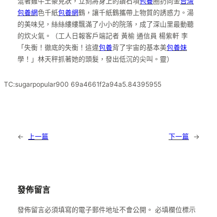
混著雞牛土豪見狀，立刻將身上的鑽石項
包養
圈扔向金
台灣
包養網
色千紙
包養網
鶴，讓千紙鶴攜帶上物質的誘惑力。湯
的美味兒，絲絲縷縷飄滿了小小的院落，成了深山里最動聽
的炊火氣。（工人日報客戶端記者 黃榆 通信員 楊紫軒 李
「失衡！徹底的失衡！這違
包養
背了宇宙的基本美
包養妹
學！」林天秤抓著她的頭髮，發出低沉的尖叫。靈）
TC:sugarpopular900 69a4661f2a94a5.84395955
←
上一篇
下一篇
→
發佈留言
發佈留言必須填寫的電子郵件地址不會公開。
必填欄位標示