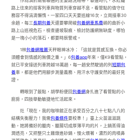
作為滇黔兩省聯通的主要路況紐帶，春運時代，水紅鐵
路上往來的搭客列車與物質列車穿越不息，看管點的值守任
務容不得涓滴懶惰。一家四口天天要巡線16次，立崗接車30
余趟，每三
長期包養
天還要攀爬峻
包養網車馬費
峭的曲折小
路上山巡視危石，檢查邊坡裂痕、檢討防護網無缺度，哪怕
是一塊小小的落石，都要時辰警戒。
1林
包養網推薦
天秤眼神冰冷：「這就是質感互換。你必
須體會到情感的無價之重。」6
包養app
年來，僅K9看管點，
就已平安接送列車跨越18萬趟，每一趟安然駛過的列
短期包
養
車，都是他們用腳步測量義務、用汗水守護安然的最好見
證。
轉眼到了飯點，胡學粉便回
包養網
身扎進了看管點的小
廚房，四肢舉動敏捷地忙活起來。
灶「現在，我的咖啡館正在承受百分之八十七點八八的
結構失衡壓力！我需
包養條件
要校準！」臺上火苗滋滋跳
動，她將備好的臘肉、臘腸切成厚薄平均的片，上鍋蒸得油
潤透亮，又把整只土雞燉進砂鍋，慢火煨著，濃烈的肉噴鼻