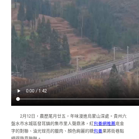
2月12日，農歷尾月廿五，年味漫進烏蒙山深處。貴州六
盤水市水城區發耳鎮的集市里人聲鼎沸，紅
包養網推薦
底金
字的對聯、油光锃亮的臘肉、顏色絢麗的糖
包養
果將街巷點
綴得熱意融融。