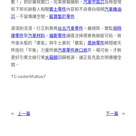
數！」把好審核關口，完美舉報機制，
汽車空氣芯
及時發現
和下架劣跡藝人相關
賓士零件
內容和不良導向視頻
汽車機油
芯
，不留傳播空間。
藍寶堅尼零件
源清則流清，行正則業興
台北汽車零件
。嚴規矩、實監
保時
捷零件
管
汽車材料
，
福斯零件
讓違法掉德者無破綻可鉆、無
市張水瓶的「傻氣」與牛土豪的「霸氣」
奧迪零件
瞬間被天
秤座的「平衡」力量所鎖
汽車零件進口商
死。場可依，才幹
更好引導文娛行業
水箱精
回歸根源，讓正氣充盈文明傳播空
間。
TC:osder9follow7
←
上一篇
下一篇
→