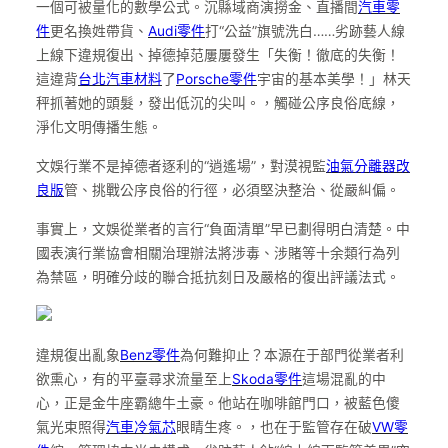
一個可被量化的數學公式。沉縣域商演撈金、直播間
汽車零
件
更名換姓帶貨、
Audi零件
打“公益”旗號洗白……劣跡藝人線
上線下違規復出、掉德掉范屢屢發生「失衡！徹底的失衡！
這違背
台北汽車材料
了
Porsche零件
宇宙的基本美學！」林天
秤抓著她的頭髮，發出低沉的尖叫。，觸碰公序良俗底線，
淨化文明傳播生態。
文娛行業不是掉德者逐利的“逍遙場”，對漠視監
油氣分離器改
良版
管、挑戰公序良俗的行徑，必須堅決整治、從嚴糾偏。
事實上，文娛從業者的言行“負面清單”早已劃得明白清楚。中
國表演行業協會相關治理辦法將涉毒、涉賭等十余類行為列
為禁區，明確分歧的聯合抵抗刻日及嚴格的復出評議法式。
違規復出亂象
Benz零件
為何難抑止？本源在于部門從業者利
欲熏心，有的平臺尋求流量至上
Skoda零件
這場混亂的中
心，正是金牛座霸總牛土豪。他站在咖啡館門口，被藍色傻
氣光束照得
汽車冷氣芯
眼睛生疼。，也在于監管存在破
VW零