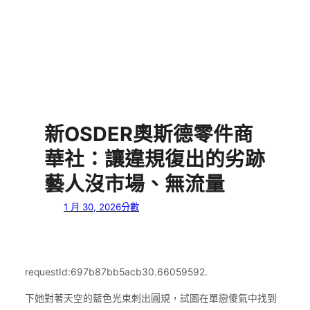
新OSDER奧斯德零件商
華社：讓違規復出的劣跡
藝人沒市場、無流量
1 月 30, 2026
分數
requestId:697b87bb5acb30.66059592.
下她對著天空的藍色光束刺出圓規，試圖在單戀傻氣中找到