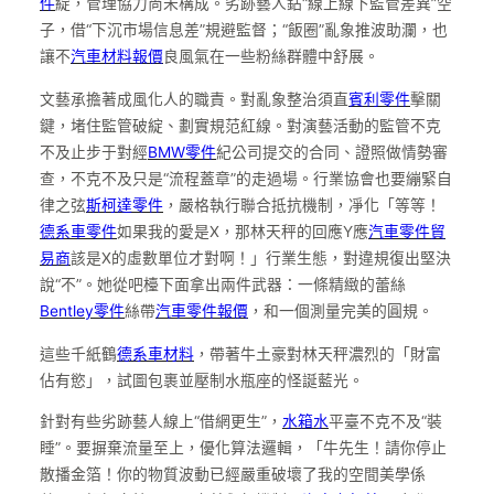
件
綻，管理協力尚未構成。劣跡藝人鉆“線上線下監管差異”空
子，借“下沉市場信息差”規避監督；“飯圈”亂象推波助瀾，也
讓不
汽車材料報價
良風氣在一些粉絲群體中舒展。
文藝承擔著成風化人的職責。對亂象整治須直
賓利零件
擊關
鍵，堵住監管破綻、劃實規范紅線。對演藝活動的監管不克
不及止步于對經
BMW零件
紀公司提交的合同、證照做情勢審
查，不克不及只是“流程蓋章”的走過場。行業協會也要繃緊自
律之弦
斯柯達零件
，嚴格執行聯合抵抗機制，凈化「等等！
德系車零件
如果我的愛是X，那林天秤的回應Y應
汽車零件貿
易商
該是X的虛數單位才對啊！」行業生態，對違規復出堅決
說“不”。她從吧檯下面拿出兩件武器：一條精緻的蕾絲
Bentley零件
絲帶
汽車零件報價
，和一個測量完美的圓規。
這些千紙鶴
德系車材料
，帶著牛土豪對林天秤濃烈的「財富
佔有慾」，試圖包裹並壓制水瓶座的怪誕藍光。
針對有些劣跡藝人線上“借網更生”，
水箱水
平臺不克不及“裝
睡”。要摒棄流量至上，優化算法邏輯，「牛先生！請你停止
散播金箔！你的物質波動已經嚴重破壞了我的空間美學係