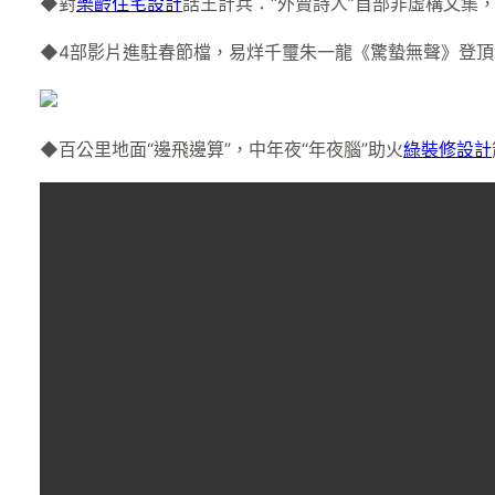
◆對
樂齡住宅設計
話王計兵：“外賣詩人”首部非虛構文集
◆4部影片進駐春節檔，易烊千璽朱一龍《驚蟄無聲》登頂
◆百公里地面“邊飛邊算”，中年夜“年夜腦”助火
綠裝修設計