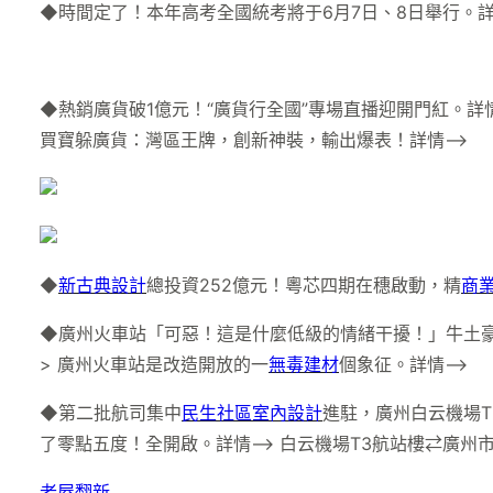
◆時間定了！本年高考全國統考將于6月7日、8日舉行。詳
◆熱銷廣貨破1億元！“廣貨行全國”專場直播迎開門紅。詳情
買寶躲廣貨：灣區王牌，創新神裝，輸出爆表！詳情–>
◆
新古典設計
總投資252億元！粵芯四期在穗啟動，精
商
◆廣州火車站「可惡！這是什麼低級的情緒干擾！」牛土
> 廣州火車站是改造開放的一
無毒建材
個象征。詳情–>
◆第二批航司集中
民生社區室內設計
進駐，廣州白云機場
了零點五度！全開啟。詳情–> 白云機場T3航站樓⇄廣州市
老屋翻新