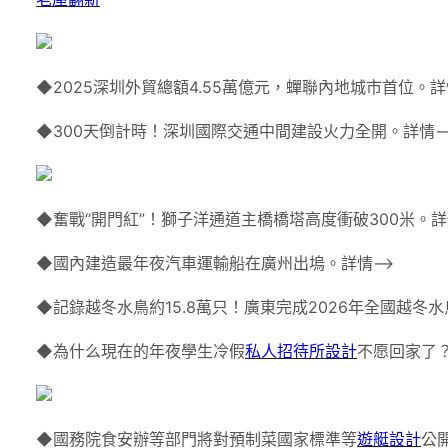
◆2025深圳外貿總額4.55萬億元，蟬聯內地城市首位。詳
◆300天倒計時！深圳國際交通中間建設火力全開。詳情–
◆奮戰“開門紅”！獅子洋通道主橋橋塔高度衝破300米。詳
◆國內建造最年夜汽車運輸船在廣州出塢。詳情–>
◆記錄越冬水鳥約15.8萬只！廣東完成2026年全國越冬
◆為什么現在的年夜學生冷假
私人招待所設計
不愿回家了？
◆國務院食安辦等部門將對預制菜國家標準等
遊艇設計
公