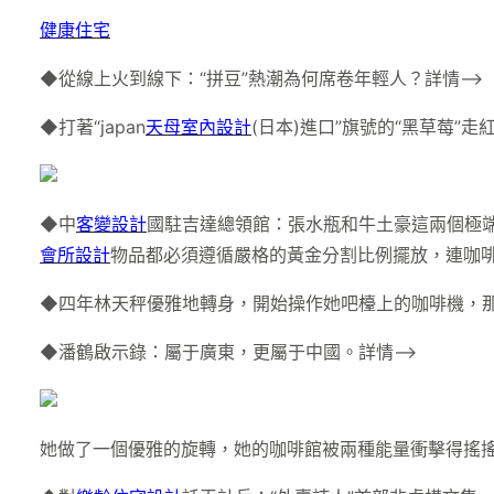
健康住宅
◆從線上火到線下：“拼豆”熱潮為何席卷年輕人？詳情–>
◆打著“japan
天母室內設計
(日本)進口”旗號的“黑草莓”
◆中
客變設計
國駐吉達總領館：張水瓶和牛土豪這兩個極端
會所設計
物品都必須遵循嚴格的黃金分割比例擺放，連咖
◆四年林天秤優雅地轉身，開始操作她吧檯上的咖啡機，那
◆潘鶴啟示錄：屬于廣東，更屬于中國。詳情–>
她做了一個優雅的旋轉，她的咖啡館被兩種能量衝擊得搖