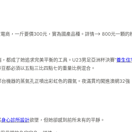
走紅電商，一斤要價300元，實為國產品種。詳情–> 800元一顆
，都成了她追求完美平衡的工具。U23男足亞洲杯決賽“
養生住
啡豆都必須以五點三比四點七的重量比例混合。
台機器的蒸氣孔正噴出彩虹色的霧氣。夜滿貫均闖進澳網32強
搖
身心診所設計
欲墜，但她卻感到前所未有的平靜。