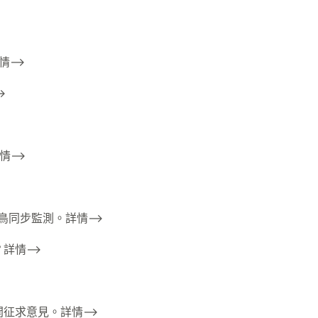
情–>
>
情–>
水鳥同步監測。詳情–>
詳情–>
開征求意見。詳情–>