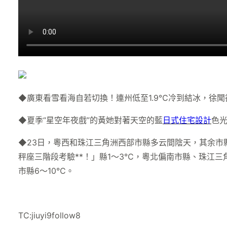
◆廣東看雪看海自若切換！連州低至1.9℃冷到結冰，徐
◆夏季“星空年夜戲”的黃她對著天空的藍
日式住宅設計
色
◆23日，粵西和珠江三角洲西部市縣多云間陰天，其余市
秤座三階段考驗**！」縣1～3℃，粵北偏南市縣、珠江三
市縣6～10℃。
TC:jiuyi9follow8