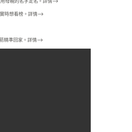
，用母親的名字定名。詳情–>
實時想看榜。詳情–>
箭精準回家。詳情–>