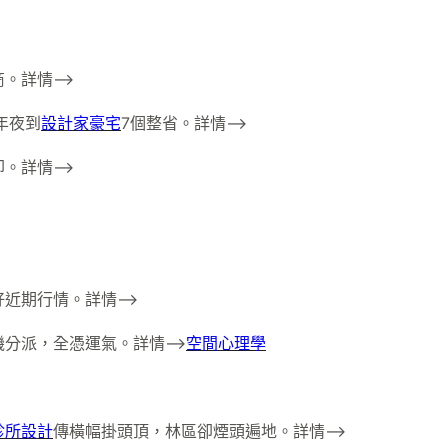
>
。詳情–>
年夜到
設計家豪宅
7個整省。詳情–>
。詳情–>
近期行情。詳情–>
機分派，全憑運氣。詳情–>
空間心理學
診所設計
傳橫幅掛頭頂，林區卻煙頭遍地。詳情–>