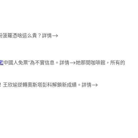
的粉菠蘿憑啥這么貴？詳情–>
宅
中國人免票”為不實信息。詳情–>她那間咖啡館，所有的
！王欣瑜逆轉奧斯塔彭科解鎖新成績。詳情–>