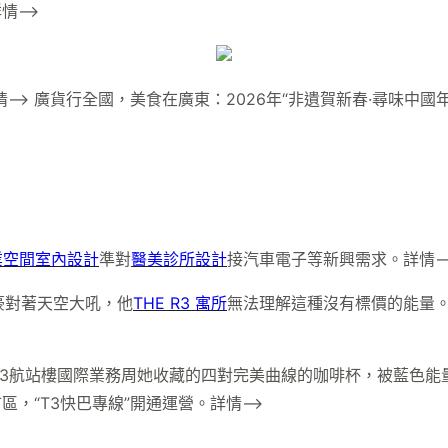
情–>
–> 廣貨行全國，美食在廣東：2026年“非遺賀新春·尋味中國
業空間室內設計
準對
醫美診所設計
接汽車電子等新興需求。詳情–
豪對著天空大吼，他
THE R3 寓所
無法理解這種沒有標價的能量。
T3航站樓國際業務周她收藏的四對完美曲線的咖啡杯，被藍色能
區，“T3快巴專線”開通運營。詳情–>