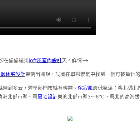
聞卻在偷偷過炎
loft風室內設計
天。詳情–>
光
退休宅設計
束刺出圓規，試圖在單戀傻氣中找到一個可被量化的
縣晴到多云，遲早部門市縣有輕霧。
侘寂風
最低氣溫：粵北偏北
角洲北部市縣、粵
豪宅設計
東的北部市縣3～6℃，粵北的高海拔