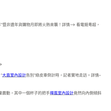
年”暨非遺年貨購物月即將火熱來襲！詳情–> 看電競粵超，
>
“
大直室內設計
告別”綠皮車倒計時，記者實地走訪。詳情–
量震動，其中一個杯子的把手
禪風室內設計
竟然向內側傾斜