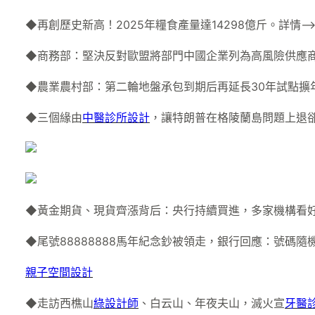
◆再創歷史新高！2025年糧食產量達14298億斤。詳情–
◆商務部：堅決反對歐盟將部門中國企業列為高風險供應商
◆農業農村部：第二輪地盤承包到期后再延長30年試點擴
◆三個緣由
中醫診所設計
，讓特朗普在格陵蘭島問題上退卻
◆黃金期貨、現貨齊漲背后：央行持續買進，多家機構看好
◆尾號88888888馬年紀念鈔被領走，銀行回應：號碼隨
親子空間設計
◆走訪西樵山
綠設計師
、白云山、年夜夫山，滅火宣
牙醫