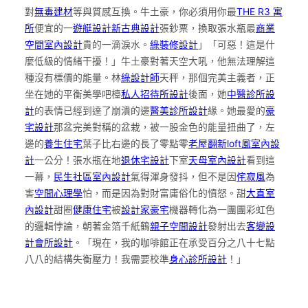
對
無毒建材
等與質感互換。牛土豪，你必須用你最
THE R3 寓
所
便宜的一
遊艇設計
新古典設計
張鈔票，換取張水瓶最
商業
空間室內設計
貴的一滴淚水。
綠裝修設計
」「可惡！這是什
麼低級的情緒干擾！」牛土豪對著天空大吼，他無法理解這
種沒有標價的能量。林
綠設計師
天秤，那個完美主義者，正
坐在她的平衡美學吧檯
私人招待所設計
後面，她
中醫診所設
計
的表情已經到達了崩潰的邊
醫美診所設計
緣。她最愛的
豪
宅設計
那盆完美對稱的盆栽，被一股金色的能量扭曲了，左
邊的
養生住宅
葉子比右邊的長了零點零
老屋翻新
loft風室內設
計
一公分！張水瓶在地
退休宅設計
下室
天母室內設計
看到這
一幕，
民生社區室內設計
氣得渾身發抖，但不是因
侘寂風
為
害
空間心理學
怕，而是因為對財富庸俗化的憤怒。甜
大直室
內設計
甜圈
健康住宅
被
設計家豪宅
機器轉化為一團團彩虹色
的邏輯悖論，朝著金箔千紙鶴
親子空間設計
發射出去
客變設
計
會所設計
。「現在，我的咖啡館正在承受百分之八十七點
八八的結構失衡壓力！我需要校準
身心診所設計
！」