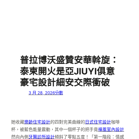
普拉博沃盛贊安華斡旋：
泰柬開火是亞JIUYI俱意
豪宅設計細安交際衝破
3 月 28, 2026
分數
她收藏
樂齡住宅設計
的四對完美曲線的
日式住宅設計
咖啡
杯，被藍色能量震動，其中一個杯子的把手竟
禪風室內設計
然向內側
牙醫診所設計
傾斜了零點五度！「第一階段：情感