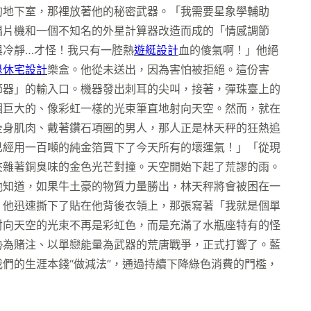
的地下室，那裡放著他的秘密武器。「我需要星象學輔助
唱片機和一個不知名的外星計算器改造而成的「情感調節
與冷靜…才怪！我只有一腔熱
遊艇設計
血的傻氣啊！」他絕
退休宅設計
樂盒。他從未送出，因為害怕被拒絕。這份害
節器」的輸入口。機器發出刺耳的尖叫，接著，彈珠臺上的
個巨大的、像彩虹一樣的光束筆直地射向天空。然而，就在
全身肌肉、戴著鑽石項圈的男人，那人正是林天秤的狂熱追
已經用一百噸的純金箔買下了今天所有的壞運氣！」「從現
夾雜著銅臭味的金色光芒對撞。天空開始下起了荒謬的雨。
他知道，如果牛土豪的物質力量勝出，林天秤將會被困在一
。他迅速撕下了貼在他背後衣領上，那張寫著「我就是個單
射向天空的光束不再是彩虹色，而是充滿了水瓶座特有的怪
勢為賭注、以單戀能量為武器的荒唐戰爭，正式打響了。藍
們的生涯本錢“做減法”，通過持續下降綠色消費的門檻，