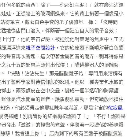
帶任何多餘的東西！除了——你那缸蒜泥！」就在廖沾沾還
吉娃娃，正從牆上的破洞鑽進來。它的背上揹著一個像是小
腿站得筆直，戴著白色手套的爪子優雅地一揮：「沒時間
氣猛地從店門口灌入，伴隨著一個狂妄自大的電子音效：
找上門了。他的宇宙冒險，被迫從他對蒜泥的焦慮中，正式
緩緩漂浮進來
親子空間設計
，它的底座還不斷噴射著白色醋
狂的聲音再次響起，這次帶著金屬回音的嘲弄，刺耳得像是
分之九十五的邪惡蒜頭付出代價！」醋罐機器人的頂端裂
他。「快點！沾沾先生！那是醋酸離子炮！專門用來溶解有
發出了醬料學家對待信仰般的怒吼。他以一種專業包水餃的
地擲出，兩張麵皮在空中交疊，變成一個半透明的防禦護
一聲像是汽水開蓋的聲音。護盾劇烈震動，但奇蹟般地擋住
沾知道，他必須帶走他那缸陳年老蒜泥，那是宇宙的
侘寂風
從後院逃跑！別再管你的紅棗枸杞燃料了！」「不行！燃料是
進器發出「滋滋」的輕微煎煮聲，伴隨著一股濃郁的蔘味爆
黨餘孽！我會追上你！」店內剩下的所有空盤子被醋酸氣波