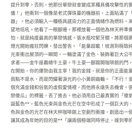
提升到零。否則，他那份單戀就會變成某種具備攻擊性的
儀！」他衝到一個像是老式彈珠臺的機器前，上面貼滿了
器」。他必須輸入一種極具感染力的正面情緒作為燃料，
望地低吼。他看了一眼腳邊。那裡放著一個他為林天秤準
怕，就是純度最高的單戀情感。張水瓶咬緊牙關，將那個
燈光開始瘋狂閃爍，發出警告。「能量超載！檢測到極致
光束衝出屋頂的一瞬間，一輛塗滿了金色、裝飾著巨大公
求者——金牛座霸總牛土豪。牛土豪一腳踢開咖啡館的門
在開始，你的運勢由我主宰！我的金錢，就是你的正面能
雨點不是水，而是閃耀著淚光的小小黃銅齒輪。「不行！
個充滿金錢和俗氣的虛假愛情裡，而他將永遠失去機會。
戀傻瓜」的標籤，丟了進去。他必須用自己最真實的「傻
誕藍色**。藍色光束與金色光芒在空中形成了一個巨大的
色與金色的光芒在林天秤咖啡館上空劇烈衝撞，創造出一個
讓其成為年她的目的是**「讓兩個極端同時停止，達到零