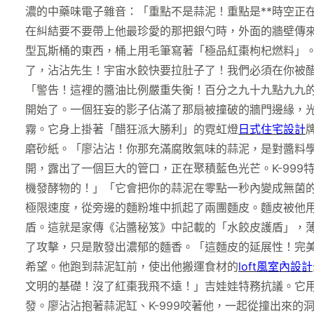
濃的中藥味電子雜音：「重點不是蒜泥！重點是**時空正
在糾結要不要帶上他最珍愛的那把銀勺時，外面的牆壁傳
型瓦斯桶的東西，桶上用毛筆寫著「極品紅棗枸杞燃料」。
了，沾沾先生！宇宙水餃快要拉肚子了！我們必須在你被
「警告！這裡的醬油比例嚴重失衡！百分之九十九點九九
開始了。一個狂妄的影子佔滿了那扇被撞破的牆門邊緣，
霧。它身上掛著「醋狂派大勝利」的霓虹燈
日式住宅設計
磨砂紙。「廖沾沾！你那充滿腐敗氣味的蒜泥，是對醬料
開，露出了一個巨大的管口，正在聚積藍色光芒。K-99
機發酵物的！」「它會把你的蒜泥在零點一秒內變成無菌
極限速度，從旁邊的麵粉堆中抓起了兩團麵皮。麵皮被他
盾。這就是家傳《沾醬秘笈》中記載的「水餃皮護盾」，
了攻擊，只是散發出濃郁的麵香。「這麵皮的延展性！完美
希望。他跑到蒜泥缸前，使出他搬運食材的
loft風室內設計
文明的基礎！沒了紅棗我飛不遠！」吉娃娃特務抗議。它
發。廖沾沾抱著蒜泥缸、K-999咬著他，一起從撞出來