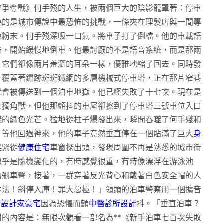
位爭奪戰》何手殘的人生，被兩個巨大的陰影籠罩著：停車
臨的是城市傳說中最恐怖的挑戰，一條夾在理髮店與一間專
色粉末。何手殘深吸一口氣。將車子打了倒檔。他的車載語
告，開始緩慢地倒車。他最討厭的不是語音系統，而是那兩
，它們卻像兩片羞澀的耳朵一樣，優雅地縮了回去。同時發
、覆蓋著鏽跡斑斑鐵網的多層機械式停車塔，正在那片窄巷
就會被傳送到一個泊車地獄。他已經失敗了十七次。現在是
上獨角獸，但他那顫抖的車尾卻擦到了停車塔三號車位入口
樣的綠色光芒。猛地從柱子爆發出來，瞬間吞噬了何手殘和
，等他回過神來，他的車子竟然垂直停在一個貼滿了巨大
身
趕緊從
健康住宅
車窗探出頭，發現周圍不再是熟悉的城市街
似乎是隨機變化的，有時感覺很重，有時像漂浮在游泳池
的剎車聲，接著，一群穿著反光背心和戴著白色安全帽的人
本法！斜停入庫！罪大惡極！」領頭的泊車警察用一個擴音
音
設計家豪宅
因為恐懼而顫
中醫診所設計
抖。「垂直泊車？
的內容是：無限次觀看一部名為**《新手泊車七百次失敗