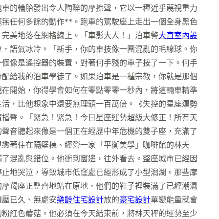
跑車的輪胎發出令人陶醉的摩擦聲，它以一種近乎蔑視重力
無任何多餘的動作**。跑車的駕駛座上走出一個全身黑色
，完美地落在網格線上。「車影大人！」泊車警
大直室內設
車，語氣冰冷。「新手，你的車技像一團混亂的毛線球。你
一個像是遙控器的裝置，對著何手殘的車子按了一下。何手
分配給我的泊車學徒了。如果泊車是一種宗教，你就是那個
現在開始，你得學會如何在零點零零一秒內，將這輛車精準
生活，比他想象中還要無理頭一百萬倍。《失控的星座運勢
廣播聲。「緊急！緊急！今日星座運勢超級大修正！所有天
的聲音聽起來像是一個正在經歷中年危機的雙子座，充滿了
單戀著住在隔壁棟、經營一家「平衡美學」咖啡館的林天
滿了混亂與錯位。他衝到窗邊，往外看去。整座城市已經因
停止地哭泣，導致城市低窪處已經形成了小型潟湖。那些摩
的摩羯座正整齊地站在原地，他們的鞋子裡裝滿了已經潮濕
積壓已久、無處安
樂齡住宅設計
放的
豪宅設計
單戀能量就會
的粉紅色蘑菇。他必須在今天結束前，將林天秤的運勢至少