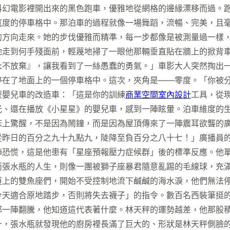
科幻電影裡開出來的黑色跑車，優雅地從網格的邊緣漂移而過。
寬度的停車格中。那泊車的過程就像一場舞蹈，流暢、完美，且毫
的方向走來。她的步伐優雅而精準，每一步都像是被測量過一樣
她走到何手殘面前，輕蔑地掃了一眼他那輛垂直貼在牆上的掀背
永不放棄』，讓我看到了一絲愚蠢的勇氣。」車影大人突然掏出
停在了地面上的一個停車格中。這次，夾角是——零度。「你被
型嬰兒車的改造車：「這是你的訓練
商業空間室內設計
工具，從
光、還在播放《小星星》的嬰兒車，感到一陣眩暈。泊車維度的
床上驚醒，不是因為鬧鐘，而是因為屋頂傳來了一陣震耳欲聾的
從昨日的百分之九十九點九，陡降至負百分之八十七！」廣播員
陣恐慌，這是他患有「星座預報壓力症候群」後的標準反應。他
而張水瓶的人生，則像一團被獅子座暴君隨意亂踢的毛線球，充
道上的雙魚座們，開始不受控制地流下鹹鹹的海水淚，他們無法
今天適合原地踏步，否則將失去襪子」的指令。數百名西裝筆挺
部一陣翻騰，他知道這代表著什麼。林天秤的運勢越差，他那股
十，張水瓶就發現他的廚房裡長滿了巨大的、形狀是林天秤側臉