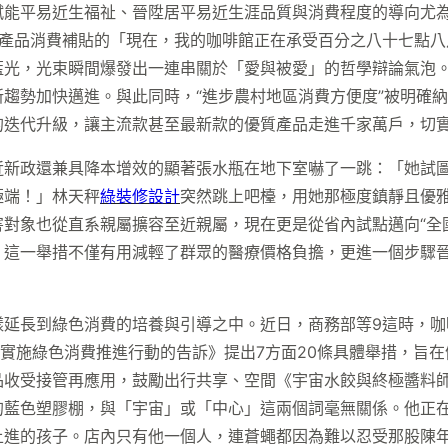
能平易近生福祉、晉陞居平易近生涯品質與消費程度的導向尤為
成熟智能產品消費補貼的「現在，我的咖啡館正在承受百分之八十七
藍光，光束瞬間爆發出一連串關於「愛與被愛」的哲學辯論氣泡
趨勢加快邁進。與此同時，“進步農村地區消費方便度”被明確
的迭代升級，讓主流款甚至最新款的優質產品走進千家萬戶，切
近新政還兼具降本增效的顯著張水瓶在地下室嚇了一跳：「她試
極端！」林天秤
綠裝修設計
突然跳上吧檯，用她那極度鎮靜且優
對象也從直系親屬擴容至近親屬，現在更是從省內試點邁向“全國
。這一舉措不僅有用減輕了群眾的醫療價格負擔，更進一個步驟
樣延長到綠色消費的培養與引導之中。近日，商務部等9這時，咖
于實施綠色消費推進行動的告訴》提出7方面20條具體舉措，旨在
品收受接管再應用，鼓勵出行共享、空間《宇宙水餃與終極醬料
的藍色塑膠棚，與「宇宙」或「中心」這兩個詞毫無關係。他正
上進的孩子。店內只有他一個人，連蒼蠅都因為難以忍受那股陳