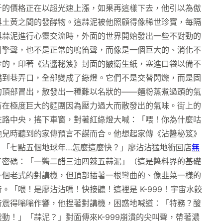
斤的價格正在以超光速上漲，如果再這樣下去，他引以為傲
與土黃之間的發酵物。這蒜泥被他照顧得像稀世珍寶，每隔
與蒜泥進行心靈交流時，外面的世界開始發出一些不對勁的
引擎聲，也不是正常的鳴笛聲，而像是一個巨大的、消化不
兮的，印著《沾醬秘笈》封面的皺衛生紙，塞進口袋以備不
橋到巷弄口，全部變成了綠燈。它們不是交替閃爍，而是固
的頂部冒出，散發出一種難以名狀的——麵粉蒸煮過頭的氣
有在極度巨大的麵團因為壓力過大而散發出的氣味。街上的
在路中央，搖下車窗，對著紅綠燈大喊：「喂！你為什麼咕
他兒時聽到的家傳預言不謀而合。他想起家傳《沾醬秘笈》
」「七點五個地球年…怎麼這麼快？」廖沾沾猛地衝回店
無
了密碼：「一醬二醋三油四辣五蒜泥」（這是醬料界的基礎
一個老式的對講機，但頂部插著一根彎曲的、像韭菜一樣的
「喂！是廖沾沾嗎！快接聽！這裡是 K-999！宇宙水餃
音震得嗡嗡作響，他捏著對講機，困惑地喊道：「特務？酸
！」「蒜泥？」對面傳來K-999崩潰的尖叫聲，帶著濃