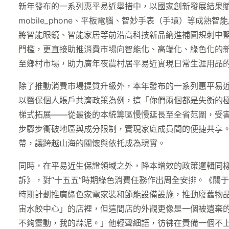
新年發布的一系列惠平易近舉措中，以國家創新發展結果賦
mobile_phone、平板電腦、智妙手表（手環）等
將智能眼鏡、智能家居等前沿高科技新品納進補圓規刺中
門檻，更直接助推消費市場向智能化、高端化、綠色化的新
至鄉村市場，助力廣年夜農村居平易近實現日常生涯用品
除了推動消費市場提質升級外，本年發布的一系列惠平易
以醫保個人賬戶共濟政策為例，這「你們兩個都是失衡的
梯式拓展——從最後的本統籌區慢慢延長至全省范圍，受害
步驟步衝破地區與成分限制，實現家庭成員間的便捷共享
帶，讓跨越山海的關懷與依托成為現實。
同時，在平易近生保證領域之外，降本增效的政策邏輯同
訴》，對“十五五”時期綠色消費任務作出周全安排。《關
時期計劃推廣綠色家電家裝和節能設備設施，推動廢舊物
宙水餃中心」的店裡，但這間店的外觀更像是一個被遺棄
不夠靈動，我的蒜泥。」他輕聲細語，彷彿在責備一個不