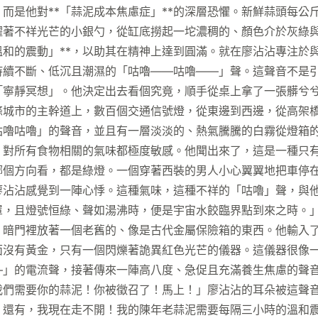
而是他對**「蒜泥成本焦慮症」**的深層恐懼。新鮮蒜頭每公
耀著不祥光芒的小銀勺，從缸底撈起一坨濃稠的、顏色介於灰綠
溫和的震動」**，以助其在精神上達到圓滿。就在廖沾沾專注於
持續不斷、低沉且潮濕的「咕嚕——咕嚕——」聲。這聲音不是
「寧靜冥想」。他決定出去看個究竟，順手從桌上拿了一張髒兮
條城市的主幹道上，數百個交通信號燈，從東邊到西邊，從高架
咕嚕咕嚕」的聲音，並且有一層淡淡的、熱氣騰騰的白霧從燈箱
，對所有食物相關的氣味都極度敏感。他聞出來了，這是一種只
哪個方向看，都是綠燈。一個穿著西裝的男人小心翼翼地把車停
廖沾沾感覺到一陣心悸。這種氣味，這種不祥的「咕嚕」聲，與
罩，且燈號恒綠、聲如湯沸時，便是宇宙水餃臨界點到來之時。
。暗門裡放著一個老舊的、像是古代金屬保險箱的東西。他輸入
面沒有黃金，只有一個閃爍著詭異紅色光芒的儀器。這儀器很像
」的電流聲，接著傳來一陣高八度、急促且充滿養生焦慮的聲音。
我們需要你的蒜泥！你被徵召了！馬上！」廖沾沾的耳朵被這聲
還有，我現在走不開！我的陳年老蒜泥需要每隔三小時的溫和震動