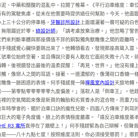
蒜泥、中藥和醋酸的混亂中，拉開了帷幕。《平行泊車維度：車
所有的駕駛焦慮，從未在他需要時提供過任何幫助。今天，他面
小上三十公分的停車格，
牙醫診所設計
上面還灑著一層可疑的白
：無限趨近於零。
綠設計師
」「請考慮放棄治療。」他忽略了警
它們來判斷車體與那座價值不菲的銅製獨角獸雕像之間的距離時
何手殘感覺心臟快要跳出來了。他轉頭看去，發現那座高聳入雲
三號車位始終空著，並且傳說只要有人敢在它面前失敗十八次，
偏轉。後視鏡發出最後的溫柔提醒：「再見，世界。」他沒有撞
碰觸，像戀人之間的耳語。接著，一道濃郁的、像薄荷口香糖一
獸雕像一臉困惑的表情。何手殘感覺一陣
禪風室內設計
天旋地轉
獎——第零點零零零零零九度偏差。」落款人是「倒車王」。他
這裡的空氣聞起來像是新買的輪胎和劣質香水的混合物，而重力
童年時學會的、關於泊車口訣的魔性兒歌。四面八方傳來了刺耳
和巨大的電子角度儀，臉上的表情極度嚴肅。「違反泊車維度基
HE R3 寓所
直停在了牆壁上！」何手殘趕緊為自己辯解，但聲
是——八十九點七度！按照維度法則，你必須接受懲罰！」懲罰