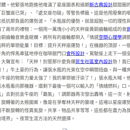
實體。他緊張地跑進他堆滿了星座圖表和過期
新古典設計
甜甜圈
「巨蟹座已哭」、「處女座勿碰」等警告標籤。這是他用廢棄的
來抵抗那負面的運勢波。「水瓶座的優勢，就是超脫一切的理性
備了兩年的禮物：一個用一萬塊小小的天秤座黃銅齒輪組成的音
黃銅齒輪音樂盒砸爛，將所有的齒輪都倒入「情感
空間心理學
調
純粹的單戀能量！目標：提升天秤座運勢！」在機器的頂部，一
牛角的悍馬車猛地停在咖啡館門口
會所設計
。駕駛座上走下一個
，大聲宣布：「天秤！別管那什麼負運
民生社區室內設計
勢！我
量！」牛土豪的行為，讓張水瓶的光束在空中瞬間扭曲，與一種
金牛座的物質力量太強了！我的單戀被汙染了！」張水瓶大喊。
張水瓶看向那機器，還剩下最後一個可以輸入的「情緒燃料」口
氣」去對抗金牛座的「霸氣」！調節器再次發出轟鳴，這一次，
、旋轉著的太極圖案，像是在爭奪林天秤的靈魂。這場以星座運
不斷旋轉的怪異氣旋。共享、物品共享等等，這些都在盡力為我
的境界」。夜眾生涯方法的天然選擇。