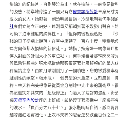
集錦》的紀錄片，直到哭泣為止。就在這時，一輛像是從
的姿態，精準地停進了一個只有它
醫美診所設計
車身尺寸
皮衣的女人，她戴著一副透明護目鏡，冷酷地朝著何手殘
計
察們立刻立正站好，連測量尺都顫抖著不敢發出聲音。
污染了泊車維度的純粹性。」「但你的後視鏡貼紙——『
殘的車子從牆上脫落，在空中旋轉了一百八十度，穩穩地
連方向盤都沒摸過的新信徒。」她指了指旁邊一輛像是巨
停入對面的針眼大小的車位裡。」何手殘看著那輛閃閃發
與單戀狂想曲》張水瓶從他那張覆蓋著七層舊報紙的單人
秤座請注意！由於月球剛剛打了一個噴嚏，您的戀愛機率
戲劇性的絕望。張水瓶，一個典型的水瓶座，立刻感到一
秤。林天秤完美得像是從黃金分割線中走出來的藝術品。
為這個突如其來的「超級修正」而陷入了荒謬的混亂。街
羯
天母室內設計
座的上班族，嚴格遵守著廣播中「摩羯座
的淚水。「負百分之八十七？」張水瓶喃喃自語，感到胃
越發瘋狂地實體化。上次林天秤的戀愛運勢跌至百分之二