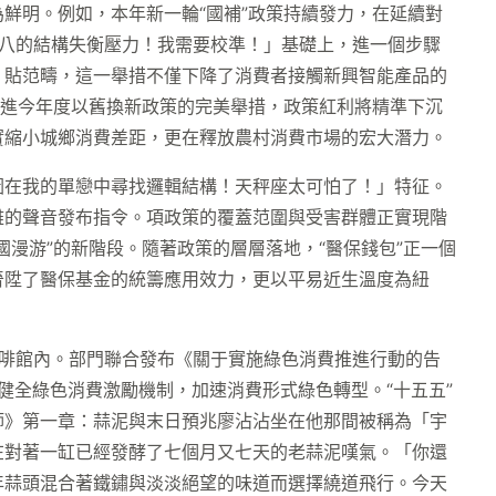
鮮明。例如，本年新一輪“國補”政策持續發力，在延續對
點八八的結構失衡壓力！我需要校準！」基礎上，進一個步驟
。貼范疇，這一舉措不僅下降了消費者接觸新興智能產品的
納進今年度以舊換新政策的完美舉措，政策紅利將精準下沉
實縮小城鄉消費差距，更在釋放農村消費市場的宏大潛力。
圖在我的單戀中尋找邏輯結構！天秤座太可怕了！」特征。
雅的聲音發布指令。項政策的覆蓋范圍與受害群體正實現階
漫游”的新階段。隨著政策的層層落地，“醫保錢包”正一個
晉陞了醫保基金的統籌應用效力，更以平易近生溫度為紐
啡館內。部門聯合發布《關于實施綠色消費推進行動的告
健全綠色消費激勵機制，加速消費形式綠色轉型。“十五五”
師》第一章：蒜泥與末日預兆廖沾沾坐在他那間被稱為「宇
在對著一缸已經發酵了七個月又七天的老蒜泥嘆氣。「你還
年蒜頭混合著鐵鏽與淡淡絕望的味道而選擇繞道飛行。今天