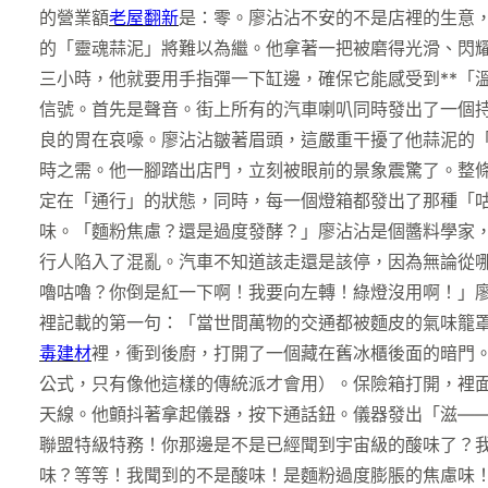
的營業額
老屋翻新
是：零。廖沾沾不安的不是店裡的生意，
的「靈魂蒜泥」將難以為繼。他拿著一把被磨得光滑、閃
三小時，他就要用手指彈一下缸邊，確保它能感受到**「
信號。首先是聲音。街上所有的汽車喇叭同時發出了一個
良的胃在哀嚎。廖沾沾皺著眉頭，這嚴重干擾了他蒜泥的
時之需。他一腳踏出店門，立刻被眼前的景象震驚了。整
定在「通行」的狀態，同時，每一個燈箱都發出了那種「
味。「麵粉焦慮？還是過度發酵？」廖沾沾是個醬料學家
行人陷入了混亂。汽車不知道該走還是該停，因為無論從
嚕咕嚕？你倒是紅一下啊！我要向左轉！綠燈沒用啊！」
裡記載的第一句：「當世間萬物的交通都被麵皮的氣味籠
毒建材
裡，衝到後廚，打開了一個藏在舊冰櫃後面的暗門
公式，只有像他這樣的傳統派才會用）。保險箱打開，裡
天線。他顫抖著拿起儀器，按下通話鈕。儀器發出「滋——
聯盟特級特務！你那邊是不是已經聞到宇宙級的酸味了？
味？等等！我聞到的不是酸味！是麵粉過度膨脹的焦慮味！