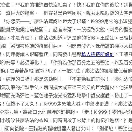
在彎曲！**我們的推進器快沒紅棗了！快！我們在你的後院！別
來一聲巨大的撞擊。一個穿著黑色燕尾服、戴著太陽眼鏡的太空
「你怎麼——」廖沾沾驚訝地瞪大了眼睛。K-999用它的小短
醋酸離子炮鎖定前離開！」話音未落，一股極致尖銳、刺鼻的酸
的醋，才是真理！」廖沾沾知道，這是他的宿敵，王醋狂，已經
光線一瞬間被極端的酸氣扭曲。一個閃閃發光、像醋罐的機器人
牌，閃爍得讓人眼睛發疼，同時發出警報
私人招待所設計
。王醋
學的侮辱！必須淨化！」「你將為你那百分之五的醬油，以及百
9特務用它穿著燕尾服的小爪子，一把抓住了廖沾沾的褲腳催促著
的、純淨的白醋！那是浩劫啊！」「不准動我的蒜泥！」廖沾沾
用氣功般的捏製手法，瞬間擴大成直徑三公尺的巨大麵皮。他猛
薄韌而充滿彈性。藍色離子炮光束猛烈地擊中麵皮護盾，發出了
！但撐不了太久！」K-999焦急地大喊，中藥味更濃了。廖沾
全部力量，將那口比他還胖的缸抱起。「走！K-999！我們要
用小嘴咬住廖沾沾的衣領，同時開啟了它背上的枸杞推進器。推
的洞口衝向後院。王醋狂的醋罐機器人發出尖叫：「別想逃！醬油