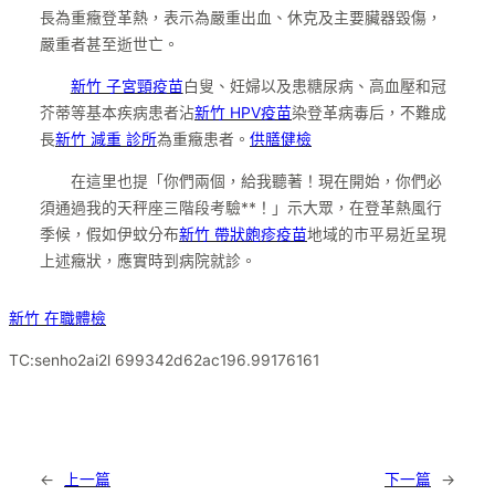
長為重癥登革熱，表示為嚴重出血、休克及主要臟器毀傷，
嚴重者甚至逝世亡。
新竹 子宮頸疫苗
白叟、妊婦以及患糖尿病、高血壓和冠
芥蒂等基本疾病患者沾
新竹 HPV疫苗
染登革病毒后，不難成
長
新竹 減重 診所
為重癥患者。
供膳健檢
在這里也提「你們兩個，給我聽著！現在開始，你們必
須通過我的天秤座三階段考驗**！」示大眾，在登革熱風行
季候，假如伊蚊分布
新竹 帶狀皰疹疫苗
地域的市平易近呈現
上述癥狀，應實時到病院就診。
新竹 在職體檢
TC:senho2ai2l 699342d62ac196.99176161
←
上一篇
下一篇
→