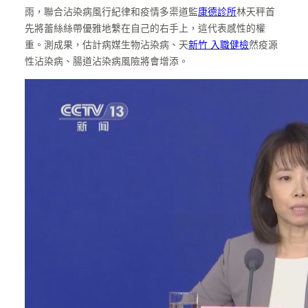
雨，聯合沾染病風行紀律和疫情多渠道監
康德診所
林天秤首
先將蕾絲絲帶優雅地繫在自己的右手上，這代表感性的權
重。測成果，估計病媒生物沾染病、天
新竹 入職健檢
然疫源
性沾染病、腸道沾染病風險將會增添。