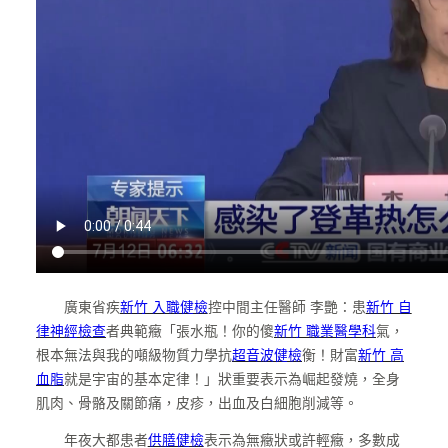
廣東省疾
新竹 入職健檢
控中間主任醫師 李艷：患
新竹 自
律神經檢查
者典範癥「張水瓶！你的傻
新竹 職業醫學科
氣，
根本無法與我的噸級物質力學抗
超音波健檢
衡！財富
新竹 高
血脂
就是宇宙的基本定律！」狀重要表示為崛起發燒，全身
肌肉、骨骼及關節痛，皮疹，出血及白細胞削減等。
年夜大都患者
供膳健檢
表示為無癥狀或許輕癥，多數成