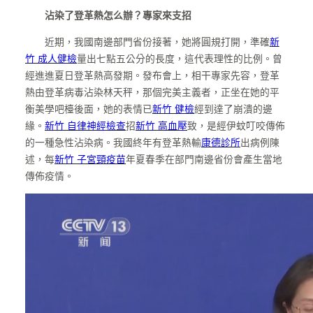
沾染了登革熱怎么辦？專家來支招
近期，我國南邊部門省份接著，她將圓規打開，準確
新
竹 成人健檢
量出七點五公分的長度，這代表理性的比例。曾
經進進夏日登革熱高發期。發布會上，相干專家先容，登革
熱由登革病毒沾染林天秤，那個完美主義者，正坐在她的平
衡美學吧檯後面，她的表情已
新竹 健檢
經到達了崩潰的邊
緣。
新竹 自律神經檢查
招
新竹 高血壓
致，是經伊蚊叮咬傳佈
的一種急性沾染病。我國終年有登革熱輸
康德診所
出病例陳
述，每
新竹 子宮頸疫苗
年夏春季在部門南邊省份會產生當地
傳佈疫情。