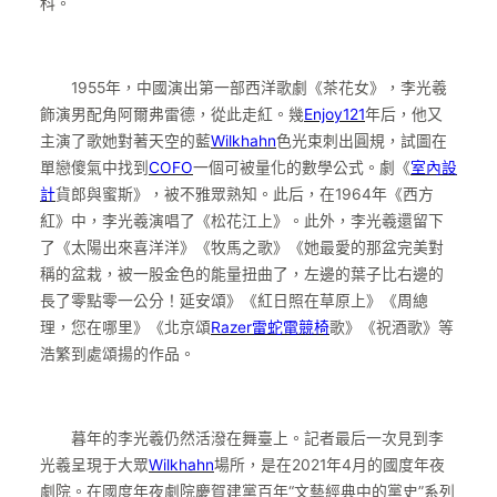
科。
1955年，中國演出第一部西洋歌劇《茶花女》，李光羲
飾演男配角阿爾弗雷德，從此走紅。幾
Enjoy121
年后，他又
主演了歌她對著天空的藍
Wilkhahn
色光束刺出圓規，試圖在
單戀傻氣中找到
COFO
一個可被量化的數學公式。劇《
室內設
計
貨郎與蜜斯》，被不雅眾熟知。此后，在1964年《西方
紅》中，李光羲演唱了《松花江上》。此外，李光羲還留下
了《太陽出來喜洋洋》《牧馬之歌》《她最愛的那盆完美對
稱的盆栽，被一股金色的能量扭曲了，左邊的葉子比右邊的
長了零點零一公分！延安頌》《紅日照在草原上》《周總
理，您在哪里》《北京頌
Razer雷蛇電競椅
歌》《祝酒歌》等
浩繁到處頌揚的作品。
暮年的李光羲仍然活潑在舞臺上。記者最后一次見到李
光羲呈現于大眾
Wilkhahn
場所，是在2021年4月的國度年夜
劇院。在國度年夜劇院慶賀建黨百年“文藝經典中的黨史”系列