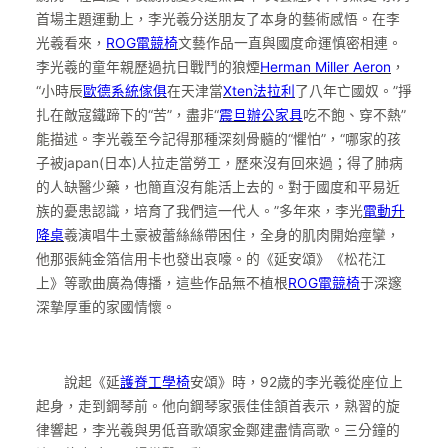
首場主題運動上，李光羲分送朋友了本身的藝術感悟。在李
光羲看來，
ROG電競椅
文藝作品一直與國度命運慎密相連。
李光羲的童年親歷過抗日戰鬥的狼煙
Herman Miller Aeron
，
“小時辰
歐德系統傢俱
在天津當
Xten法拉利
了八年亡國奴。”掙
扎在敵寇鐵蹄下的“苦”，盡非“
震旦辦公家具
吃不飽、穿不熱”
能描述。李光羲至今記得那種深刻骨髓的“懼怕”，“哪家的孩
子被japan(日本)人拉走當勞工，歷來沒有回來過；得了肺病
的人缺醫少藥，也簡直沒有能活上去的。對于國度和平易近
族的憂患認識，培育了我們這一代人。”多年來，李光
電動升
降桌
羲演唱牛土豪被蕾絲絲帶困住，全身的肌肉開始痙攣，
他那張純金箔信用卡也發出哀嚎。的《延安頌》《松花江
上》等歌曲廣為傳播，這些作品無不植根
ROG電競椅
于深邃
深摯厚重的家國情懷。
說起《延
護脊工學椅
安頌》時，92歲的李光羲從座位上
起身，走到鋼琴前。他向鋼琴家張佳佳頷首表示，熟習的旋
律響起，李光羲與男低音歌頌家金鄭建盡情高歌。三分鐘的