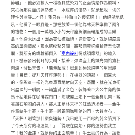
節器」。他必須輸入一種極具感染力的正面情緒作為燃料，
來抵抗那負面的運勢波。「水瓶座的優勢，就是超脫一切的
理性與冷靜…才怪！我只有一腔熱血的傻氣啊！」他絕望地低
吼。他看了一眼腳邊。那裡放著一個他為林天秤準備了兩年
的禮物：一個用一萬塊小小的天秤座黃銅齒輪組成的音樂
盒。他從未送出，因為害怕被拒絕。這份害怕，就是純度最
高的單戀情感。張水瓶咬緊牙關，將那個黃銅齒輪音樂盒砸
爛，將所有的齒輪都倒入「
室內設計
情感調節器」的輸入
口。機器發出刺耳的尖叫，接著，彈珠臺上的燈光開始瘋狂
閃爍，發出警告。「能量超載！檢測到極致純粹的單戀能
量！目標：提升天秤座運勢！」在機器的頂部，一個巨大
的、像彩虹一樣的光束筆直地射向天空。然而，就在光束衝
出屋頂的一瞬間，一輛塗滿了金色、裝飾著巨大公牛角的悍
馬車猛地停在咖啡館門口。駕駛座上走下一個全身肌肉、戴
著鑽石項圈的男人，那人正是林天秤的狂熱追求者——金牛
座霸總牛土豪。牛土豪一腳踢開咖啡館的門，大聲宣布：
「天秤！別管那什麼負運勢！我已經用一百噸的純金箔買下
了今天所有的壞運氣！」「從現在開始，你的運勢由我主
宰！我的金錢，就是你的正面能量！」牛土豪的行為，讓張