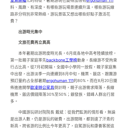
室系統櫃
化的特征，暑期游玩也變得加倍有
ergohuman 111
料、風趣、有深度。有哪些游玩場景連續升溫，哪些游玩線
路非分特別非常熱絡，游玩景區又想出哪些好點子激活花
費？
出游時光集中
文旅花費再立異高
本年暑期出游跨度時光長，6月底各地中高考陸續放榜，
第一批親子家庭率先
backbone工學椅
動身，長線游不受拘束
行占比高。從7月初開端，全國中小學同一放假，親子家庭集
中出發，出游淡季一向連續到8月中旬，機票、飯店、跟團游
預訂量約占全部暑期
ergohuman 111
的80%。而在8月20日擺
佈進進開學
歐凌辦公家具
倒計時，親子出游需求降落，長線
機票、飯店價錢降落30%至50%；銀發族、錯峰人群出行居
多。
中國游玩研討院院長 戴斌：從我們監測的情形看，無論
是出游人數，仍是游玩的破費，出游間隔，都到達了汗青的
新高。跨省游的比例比今年更高了，自駕游玩和康養客居這