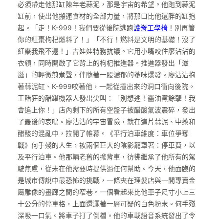
必須帶走他那缸陳年老蒜泥，那是宇宙的希望。他跑到蒜泥
缸前，使出他搬運食材的全部力量，將那口比他還胖的缸抱
起。「走！K-999！我們要從後院逃跑
護脊工學椅
！別再管
你的紅棗枸杞燃料了！」「不行！燃料是文明的基礎！沒了
紅棗我飛不遠！」吉娃娃特務抗議。它用小嘴咬住廖沾沾的
衣領，同時開啟了它背上的枸杞推進器。推進器發出「滋
滋」的輕微煎煮聲，伴隨著一股濃郁的蔘味爆發。廖沾沾抱
著蒜泥缸、K-999咬著他，一起從撞出來的洞口衝向後院。
王醋狂的醋罐機器人發出尖叫：「別想逃！醬油黨餘孽！我
會追上你！」店內剩下的所有空盤子被醋酸氣波震碎，發出
了最後的哀鳴。廖沾沾的宇宙冒險，就在這片蒜泥、中藥和
醋酸的混亂中，拉開了帷幕。《平行泊車維度：車位爭奪
戰》何手殘的人生，被兩個巨大的陰影籠罩著：停車費，以
及平行泊車。他那輛老舊的掀背車，彷彿繼承了他所有的駕
駛焦慮，從未在他需要時提供過任何幫助。今天，他面臨的
是城市傳說中最恐怖的挑戰，一條夾在理髮店與一間專賣金
屬雕像的畫廊之間的窄巷。一個看起來比他車子尺寸小上三
十公分的停車格，上面還灑著一層可疑的白色粉末。何手殘
深吸一口氣。將車子打了倒檔。他的車載語音系統發出了令