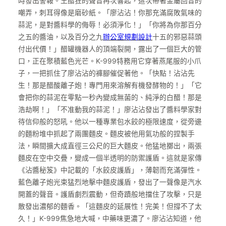
時發出警報。王醋狂的聲音再次響起，這次帶著金屬回音的
嘲弄，刺耳得像是磨砂紙。「廖沾沾！你那充滿腐敗氣味的
蒜泥，是對醬料學的侮辱！必須淨化！」「你將為你那百分
之五的醬油，以及百分之九
辦公室規劃設計
十五的邪惡蒜頭
付出代價！」醋罐機器人的頂端裂開，露出了一個巨大的管
口，正在聚積藍色光芒。K-999特務用它穿著燕尾服的小爪
子，一把抓住了廖沾沾的褲腳催促著他。「快點！沾沾先
生！那是醋酸離子炮！專門用來溶解有機發酵物的！」「它
會把你的蒜泥在零點一秒內變成無菌的、純淨的白醋！那是
浩劫啊！」「不准動我的蒜泥！」廖沾沾發出了醬料學家對
待信仰般的怒吼。他以一種專業包水餃的極限速度，從旁邊
的麵粉堆中抓起了兩團麵皮。麵皮被他用氣功般的捏製手
法，瞬間擴大成直徑三公尺的巨大麵皮。他猛地擲出，兩張
麵皮在空中交疊，變成一個半透明的防禦護盾。這就是家傳
《沾醬秘笈》中記載的「水餃皮護盾」，薄韌而充滿彈性。
藍色離子炮光束猛烈地擊中麵皮護盾，發出了一聲像是汽水
開蓋的聲音。護盾劇烈震動，但奇蹟般地擋住了攻擊，只是
散發出濃郁的麵香。「這麵皮的延展性！完美！但撐不了太
久！」K-999焦急地大喊，中藥味更濃了。廖沾沾知道，他