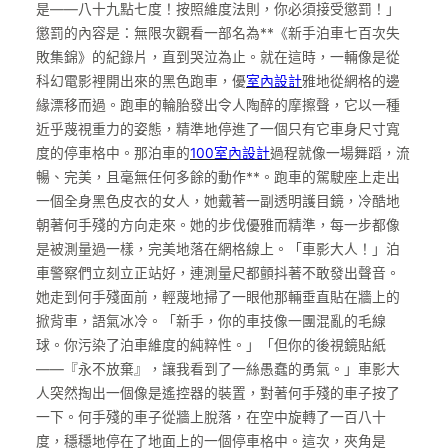
是——八十九點七度！按照維度法則，你必須接受懲罰！」
懲罰的內容是：無限次觀看一部名為**《新手泊車七百次失
敗集錦》的紀錄片，直到哭泣為止。就在這時，一輛像是從
科幻電影裡開出來的黑色跑車，優
室內設計
雅地從網格的邊
緣漂移而過。跑車的輪胎發出令人陶醉的摩擦聲，它以一種
近乎蔑視重力的姿態，精準地停進了一個只有它車身尺寸寬
度的停車格中。那泊車的
100室內設計
過程就像一場舞蹈，流
暢、完美，且毫無任何多餘的動作**。跑車的駕駛座上走出
一個全身黑色皮衣的女人，她戴著一副透明護目鏡，冷酷地
朝著何手殘的方向走來。她的步伐優雅而精準，每一步都像
是被測量過一樣，完美地落在網格線上。「車影大人！」泊
車警察們立刻立正站好，連測量尺都顫抖著不敢發出聲音。
她走到何手殘面前，輕蔑地掃了一眼他那輛垂直貼在牆上的
掀背車，語氣冰冷。「新手，你的車技像一團混亂的毛線
球。你污染了泊車維度的純粹性。」「但你的後視鏡貼紙
——『永不放棄』，讓我看到了一絲愚蠢的勇氣。」車影大
人突然掏出一個像是遙控器的裝置，對著何手殘的車子按了
一下。何手殘的車子從牆上脫落，在空中旋轉了一百八十
度，穩穩地停在了地面上的一個停車格中。這次，夾角是