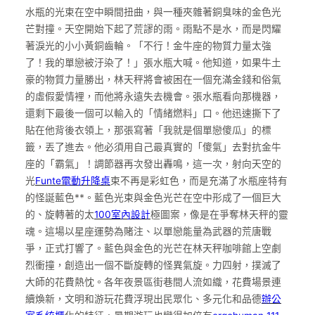
水瓶的光束在空中瞬間扭曲，與一種夾雜著銅臭味的金色光
芒對撞。天空開始下起了荒謬的雨。雨點不是水，而是閃耀
著淚光的小小黃銅齒輪。「不行！金牛座的物質力量太強
了！我的單戀被汙染了！」張水瓶大喊。他知道，如果牛土
豪的物質力量勝出，林天秤將會被困在一個充滿金錢和俗氣
的虛假愛情裡，而他將永遠失去機會。張水瓶看向那機器，
還剩下最後一個可以輸入的「情緒燃料」口。他迅速撕下了
貼在他背後衣領上，那張寫著「我就是個單戀傻瓜」的標
籤，丟了進去。他必須用自己最真實的「傻氣」去對抗金牛
座的「霸氣」！調節器再次發出轟鳴，這一次，射向天空的
光
Funte電動升降桌
束不再是彩虹色，而是充滿了水瓶座特有
的怪誕藍色**。藍色光束與金色光芒在空中形成了一個巨大
的、旋轉著的太
100室內設計
極圖案，像是在爭奪林天秤的靈
魂。這場以星座運勢為賭注、以單戀能量為武器的荒唐戰
爭，正式打響了。藍色與金色的光芒在林天秤咖啡館上空劇
烈衝撞，創造出一個不斷旋轉的怪異氣旋。力四射，撲滅了
大師的花費熱忱。各年夜景區街巷間人流如織，花費場景連
續煥新，文明和游玩花費浮現出民眾化、多元化和品德
辦公