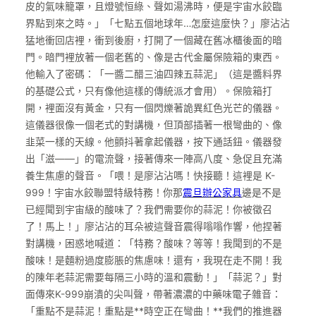
皮的氣味籠罩，且燈號恒綠、聲如湯沸時，便是宇宙水餃臨
界點到來之時。」「七點五個地球年…怎麼這麼快？」廖沾沾
猛地衝回店裡，衝到後廚，打開了一個藏在舊冰櫃後面的暗
門。暗門裡放著一個老舊的、像是古代金屬保險箱的東西。
他輸入了密碼：「一醬二醋三油四辣五蒜泥」（這是醬料界
的基礎公式，只有像他這樣的傳統派才會用）。保險箱打
開，裡面沒有黃金，只有一個閃爍著詭異紅色光芒的儀器。
這儀器很像一個老式的對講機，但頂部插著一根彎曲的、像
韭菜一樣的天線。他顫抖著拿起儀器，按下通話鈕。儀器發
出「滋——」的電流聲，接著傳來一陣高八度、急促且充滿
養生焦慮的聲音。「喂！是廖沾沾嗎！快接聽！這裡是 K-
999！宇宙水餃聯盟特級特務！你那
震旦辦公家具
邊是不是
已經聞到宇宙級的酸味了？我們需要你的蒜泥！你被徵召
了！馬上！」廖沾沾的耳朵被這聲音震得嗡嗡作響，他捏著
對講機，困惑地喊道：「特務？酸味？等等！我聞到的不是
酸味！是麵粉過度膨脹的焦慮味！還有，我現在走不開！我
的陳年老蒜泥需要每隔三小時的溫和震動！」「蒜泥？」對
面傳來K-999崩潰的尖叫聲，帶著濃濃的中藥味電子雜音：
「重點不是蒜泥！重點是**時空正在彎曲！**我們的推進器