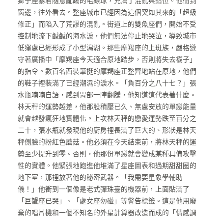
獅子座暴君隨意亂踢的毛線球，充滿了混亂與錯位。他衝到
窗邊，往外看去。整座城市已經因為這個突如其來的「超級
修正」而陷入了荒謬的混亂。街道上的雙魚座們，開始不受
控制地流下鹹鹹的海水淚，他們無法停止地哭泣，導致城市
低窪處已經形成了小型潟湖。那些摩羯座的上班族，嚴格遵
守著廣播中「摩羯座今天適合原地踏步，否則將失去襪子」
的指令。數百名西裝筆挺的摩羯座正整齊地站在原地，他們
的鞋子裡裝滿了已經潮濕的淚水。「負百分之八十七？」張
水瓶喃喃自語，感到胃部一陣翻騰，他知道這代表著什麼。
林天秤的運勢越差，他那股積壓已久、無處安放的單戀能量
就會越發瘋狂地實體化。上次林天秤的戀愛運勢跌至百分之
二十，張水瓶就發現他的廚房裡長滿了巨大的、形狀是林天
秤側臉的粉紅色蘑菇。他必須在今天結束前，將林天秤的運
勢至少提升到零。否則，他那份單戀就會變成某種具備攻擊
性的實體。他緊張地跑進他堆滿了星座圖表和過期甜甜圈的
地下室，那裡放著他的秘密武器。「我需要星象學輔助
儀！」他衝到一個像是老式彈珠臺的機器前，上面貼滿了
「巨蟹座已哭」、「處女座勿碰」等警告標籤。這是他用廢
棄的唱片機和一個不知名的外星計算器改造而成的「情感調