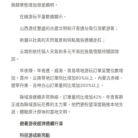
兩類業態增加很是顯明。
在線游玩平臺數據顯示，
山西憑仗豐盛的古建文明和汗青遺址吸引浩繁游客；
新疆以壯美的天然風景和特點風俗連續走紅；
云南則依托惱人天氣和多元平易近族風情堅持穩固增
加。
年夜理、年夜連、威海、青島等地游玩訂單呈雙位數增
加。貴州、云南等地訂單同比增加80%以上，內蒙古赤峰、
遼寧丹東、吉林白山訂單量同比增加200%以上。
縣域游連續非常熱絡，訂單量同比增加42%，年青客群
正成為縣域游玩花費的主力軍，他們更盼望深度融進本地生
涯，體驗原汁原味的當地文明。
避暑游夜經濟連續升溫
科技游成新亮點