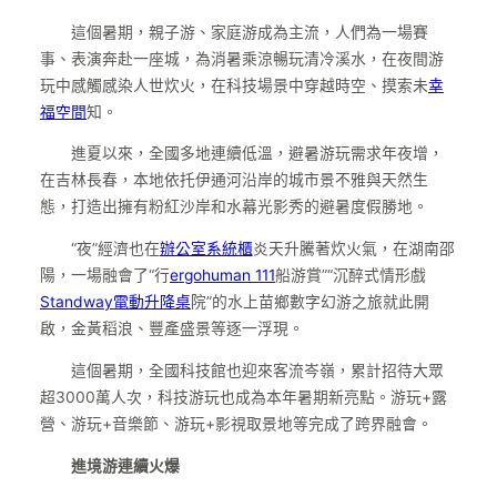
這個暑期，親子游、家庭游成為主流，人們為一場賽
事、表演奔赴一座城，為消暑乘涼暢玩清冷溪水，在夜間游
玩中感觸感染人世炊火，在科技場景中穿越時空、摸索未
幸
福空間
知。
進夏以來，全國多地連續低溫，避暑游玩需求年夜增，
在吉林長春，本地依托伊通河沿岸的城市景不雅與天然生
態，打造出擁有粉紅沙岸和水幕光影秀的避暑度假勝地。
“夜”經濟也在
辦公室系統櫃
炎天升騰著炊火氣，在湖南邵
陽，一場融會了“行
ergohuman 111
船游賞”“沉醉式情形戲
Standway電動升降桌
院”的水上苗鄉數字幻游之旅就此開
啟，金黃稻浪、豐產盛景等逐一浮現。
這個暑期，全國科技館也迎來客流岑嶺，累計招待大眾
超3000萬人次，科技游玩也成為本年暑期新亮點。游玩+露
營、游玩+音樂節、游玩+影視取景地等完成了跨界融會。
進境游連續火爆