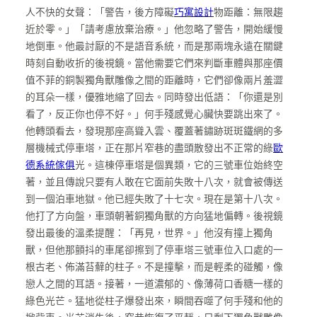
人不快的女聲：「警告，後方障礙
巧寓設計
物距離：無限趨
近於零。」「請考慮放棄治療。」他忽略了警告，開始緩慢
地倒車。他最討厭的不是語音系統，而是那兩塊永遠在關鍵
時刻自動收折的後視鏡。當他需要它們來判斷車體與那座價
值不菲的銅製獨角獸雕像之間的距離時，它們卻像兩片羞澀
的耳朵一樣，優雅地縮了回去。同時發出低語：「你還是別
看了，反正你也停不好。」何手殘感覺心臟快要跳出來了。
他轉頭看去，發現那座高聳入雲、覆蓋著鏽跡斑斑鐵網的多
層機械式停車塔，正在那片窄巷的盡頭散發出不正常的綠
歐
德系統傢俱
光。這棟停車塔是個異類，它的三號車位始終空
著，並且傳說只要有人敢在它面前失敗十八次，就會被傳送
到一個泊車地獄。他已經失敗了十七次。現在是第十八次。
他打了方向盤，車頭朝著銅獨角獸的方向猛地偏轉。後視鏡
發出最後的溫柔提醒：「再見，世界。」他沒有撞上獨角
獸，但他那顫抖的車尾卻擦到了停車塔三號車位入口處的一
根古老、佈滿苔蘚的柱子。不是撞擊，而是輕柔的碰觸，像
戀人之間的耳語。接著，一道濃郁的、像薄荷口香糖一樣的
綠色光芒。猛地從柱子爆發出來，瞬間吞噬了何手殘和他的