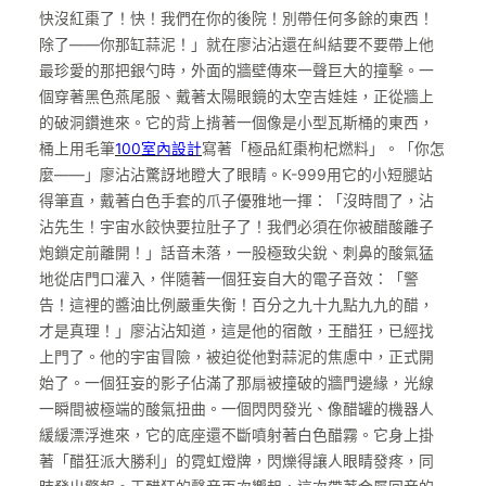
快沒紅棗了！快！我們在你的後院！別帶任何多餘的東西！
除了——你那缸蒜泥！」就在廖沾沾還在糾結要不要帶上他
最珍愛的那把銀勺時，外面的牆壁傳來一聲巨大的撞擊。一
個穿著黑色燕尾服、戴著太陽眼鏡的太空吉娃娃，正從牆上
的破洞鑽進來。它的背上揹著一個像是小型瓦斯桶的東西，
桶上用毛筆
100室內設計
寫著「極品紅棗枸杞燃料」。「你怎
麼——」廖沾沾驚訝地瞪大了眼睛。K-999用它的小短腿站
得筆直，戴著白色手套的爪子優雅地一揮：「沒時間了，沾
沾先生！宇宙水餃快要拉肚子了！我們必須在你被醋酸離子
炮鎖定前離開！」話音未落，一股極致尖銳、刺鼻的酸氣猛
地從店門口灌入，伴隨著一個狂妄自大的電子音效：「警
告！這裡的醬油比例嚴重失衡！百分之九十九點九九的醋，
才是真理！」廖沾沾知道，這是他的宿敵，王醋狂，已經找
上門了。他的宇宙冒險，被迫從他對蒜泥的焦慮中，正式開
始了。一個狂妄的影子佔滿了那扇被撞破的牆門邊緣，光線
一瞬間被極端的酸氣扭曲。一個閃閃發光、像醋罐的機器人
緩緩漂浮進來，它的底座還不斷噴射著白色醋霧。它身上掛
著「醋狂派大勝利」的霓虹燈牌，閃爍得讓人眼睛發疼，同