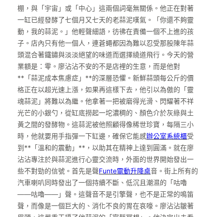
棚，與「宇宙」或「中心」這兩個詞毫無關係。他正在對著
一缸已經發酵了七個月又七天的老蒜泥嘆氣。「你還不夠靈
動，我的蒜泥。」他輕聲細語，彷彿在責備一個不上進的孩
子。店內只有他一個人，連蒼蠅都因為難以忍受那股陳年蒜
頭混合著鐵鏽與淡淡絕望的味道而選擇繞道飛行。今天的營
業額是：零。廖沾沾不安的不是店裡的生意，而是他對
**「蒜泥成本焦慮症」**的深層恐懼。新鮮蒜頭每公斤的價
格正在以超光速上漲，如果再這樣下去，他引以為傲的「靈
魂蒜泥」將難以為繼。他拿著一把被磨得光滑、閃耀著不祥
光芒的小銀勺，從缸底撈起一坨濃稠的、顏色介於灰綠與土
黃之間的發酵物。這蒜泥被他照顧得像稀世珍寶，每隔三小
時，他就要用手指彈一下缸邊，確保它能感
辦公室系統櫃
受
到**「溫和的震動」**，以助其在精神上達到圓滿。就在廖
沾沾專注於與蒜泥進行心靈交流時，外面的世界開始發出一
些不對勁的信號。首先是聲
Funte電動升降桌
音。街上所有的
汽車喇叭同時發出了一個持續不斷、低沉且潮濕的「咕嚕
——咕嚕——」聲。這聲音不是引擎聲，也不是正常的鳴笛
聲，而像是一個巨大的、消化不良的胃在哀嚎。廖沾沾皺著