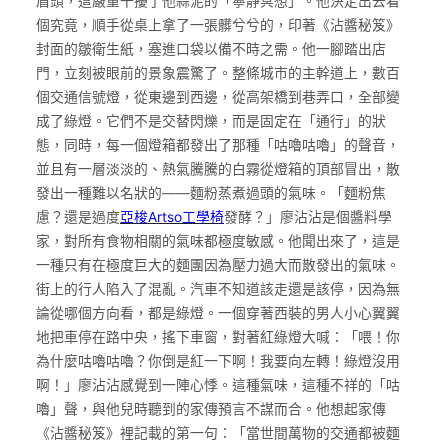
眉頭，這嚴重干擾了他蒜泥的「寧靜冥想」。他決定出去看
個究竟，順手從桌上拿了一張髒兮兮的，印著《沾醬秘笈》
封面的皺衛生紙，塞進口袋以備不時之需。他一腳踏出店
門，立刻被眼前的景象震驚了。整條城市的主幹道上，數百
個交通信號燈，從東邊到西邊，從高架橋到巷弄口，全部變
成了綠燈。它們不是交替閃爍，而是固定在「通行」的狀
態，同時，每一個燈箱都發出了那種「咕嚕咕嚕」的聲音，
並且有一層淡淡的、熱氣騰騰的白霧從燈箱的頂部冒出，散
發出一種難以名狀的——麵粉蒸煮過頭的氣味。「麵粉焦
慮？還是過度
亞梭Artso工學椅
發酵？」廖沾沾是個醬料學
家，對所有食物相關的氣味都極度敏感。他聞出來了，這是
一種只有在極度巨大的麵團因為壓力過大而散發出的氣味。
街上的行人陷入了混亂。汽車不知道該走還是該停，因為無
論從哪個方向看，都是綠燈。一個穿著西裝的男人小心翼翼
地把車停在路中央，搖下車窗，對著紅綠燈大喊：「喂！你
為什麼咕嚕咕嚕？你倒是紅一下啊！我要向左轉！綠燈沒用
啊！」廖沾沾感覺到一陣心悸。這種氣味，這種不祥的「咕
嚕」聲，與他兒時聽到的家傳預言不謀而合。他想起家傳
《沾醬秘笈》裡記載的第一句：「當世間萬物的交通都被麵