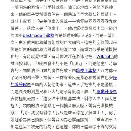
掀背車。光芒消失後，窄巷恢復了平靜，只剩下獨角獸雕像
一臉困惑的表情。何手殘感覺一陣天旋地轉，等他回過神
來，他的車子竟然垂直停在一個貼滿了巨大獎狀的牆壁上。
獎狀上寫著：「完美倒車入庫獎——第零點零零零零零九度
偏差。」落款人是「倒車王」。他趕緊從車窗探出頭，發現
周圍不
bestmade工學椅
再是熟悉的城市街道，而是一望無
際、由無數白線和編號組成的巨大網格。這裡的空氣聞起來
像是新買的輪胎和劣質香水的混合物，而重力似乎是隨機變
化的，有時感覺很重，有時像漂浮在游泳池裡。
Wilkhahn
他
試圖按喇叭，但喇叭發出的不是「叭叭」，而是他童年時學
會的、關於泊車口訣的魔性兒歌。四
護脊工學椅
面八方傳來
了刺耳的剎車聲，接著，一群穿著反光背心和戴著白色安
綠
的系統傢俱
全帽的人朝他衝來。這些人手裡拿的不是警棍，
而是長長的測量尺和巨大的電子角度儀，臉上的
電動升降桌
表情極度嚴肅。「違反泊車維度基本法！斜停入庫！罪大惡
極！」領頭的泊車警察用一個擴音器大喊，聲音充滿機械
感。「我、我沒有斜停！我只是垂直停在了牆壁上！」何手
殘趕緊為自己辯解，但聲音因為恐懼而顫抖。「垂直泊車？
那是在第三次元的行為，在這裡，你的車體與停車線的夾角