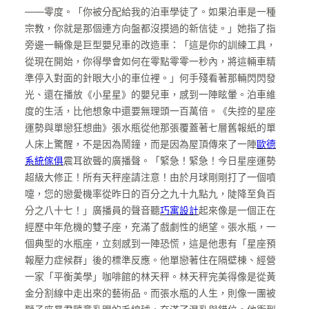
——零度。「你被分配給我的泊車學徒了。如果泊車是一種
宗教，你就是那個連方向盤都沒摸過的新信徒。」她指了指
旁邊一輛像是巨型嬰兒車的改造車：「這是你的訓練工具，
從現在開始，你得學會如何在零點零零一秒內，將這輛車精
準停入對面的針眼大小的車位裡。」何手殘看著那輛閃閃發
光、還在播放《小星星》的嬰兒車，感到一陣眩暈。泊車維
度的生活，比他想象中還要無理頭一百萬倍。《失控的星座
運勢與單戀狂想曲》張水瓶從他那張覆蓋著七層舊報紙的單
人床上驚醒，不是因為鬧鐘，而是因為屋頂傳來了一陣
歐德
系統傢俱
震耳欲聾的廣播聲。「緊急！緊急！今日星座運勢
超級大修正！所有天秤座請注意！由於月球剛剛打了一個噴
嚏，您的戀愛機率從昨日的百分之九十九點九，陡降至負百
分之八十七！」廣播員的聲音聽
巧寓設計
起來像是一個正在
經歷中年危機的雙子座，充滿了戲劇性的絕望。張水瓶，一
個典型的水瓶座，立刻感到一陣恐慌，這是他患有「星座預
報壓力症候群」後的標準反應。他單戀著住在隔壁棟、經營
一家「平衡美學」咖啡館的林天秤。林天秤完美得像是從黃
金分割線中走出來的藝術品。而張水瓶的人生，則像一團被