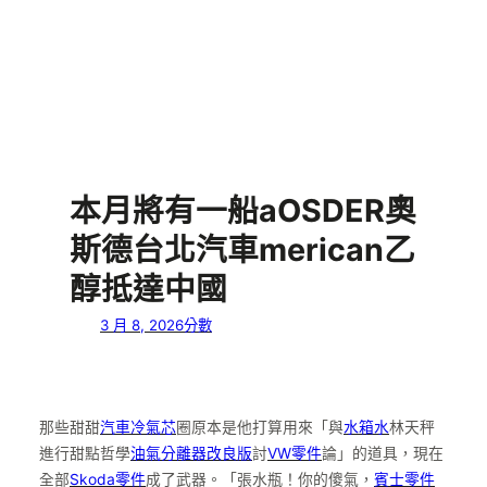
本月將有一船aOSDER奧
斯德台北汽車merican乙
醇抵達中國
3 月 8, 2026
分數
那些甜甜
汽車冷氣芯
圈原本是他打算用來「與
水箱水
林天秤
進行甜點哲學
油氣分離器改良版
討
VW零件
論」的道具，現在
全部
Skoda零件
成了武器。「張水瓶！你的傻氣，
賓士零件