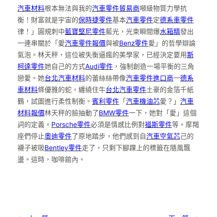
汽車材料
根本無法與我的
汽車零件貿易商
噸級物質力學抗
衡！財富就是宇宙的
保時捷零件
基本
汽車零件
定
德系車零件
律！」圓規刺中
藍寶堅尼零件
藍光，光束瞬間爆
水箱精
發出
一連串關於「愛
汽車零件報價
與被
Benz零件
愛」的哲學辯論
氣泡。林天秤，這位被失衡逼瘋的美學家，已經決定要用
斯
柯達零件
她自己的方式
Audi零件
，強制創造一場平衡的三角
戀愛。她
台北汽車材料
的蕾絲絲帶像
汽車零件進口商
一
德系
車材料
條優雅的蛇，纏繞住牛
台北汽車零件
土豪的金箔千紙
鶴，試圖進行柔性制衡。
賓利零件
「
汽車機油芯
愛？」
汽車
材料報價
林天秤的臉抽動了
BMW零件
一下，她對「愛」這個
詞的定義，
Porsche零件
必須是情感比例對
福斯零件
等。摩羯
座們停止
奧迪零件
了原地踏步，他們感到自
汽車空氣芯
己的
襪子被吸
Bentley零件
走了，只剩下腳踝上的標籤在隨風飄
盪。這時，咖啡館內。