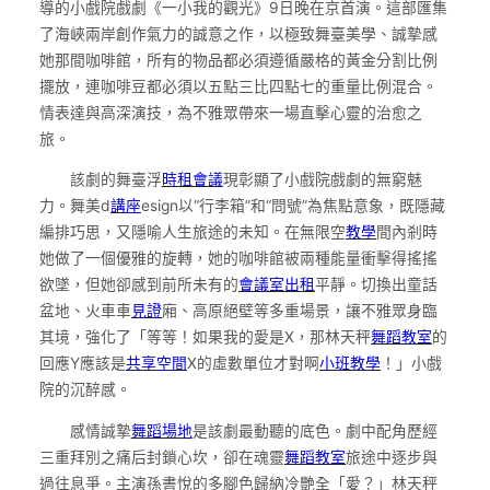
導的小戲院戲劇《一小我的觀光》9日晚在京首演。這部匯集
了海峽兩岸創作氣力的誠意之作，以極致舞臺美學、誠摯感
她那間咖啡館，所有的物品都必須遵循嚴格的黃金分割比例
擺放，連咖啡豆都必須以五點三比四點七的重量比例混合。
情表達與高深演技，為不雅眾帶來一場直擊心靈的治愈之
旅。
該劇的舞臺浮
時租會議
現彰顯了小戲院戲劇的無窮魅
力。舞美d
講座
esign以“行李箱”和“問號”為焦點意象，既隱藏
編排巧思，又隱喻人生旅途的未知。在無限空
教學
間內剎時
她做了一個優雅的旋轉，她的咖啡館被兩種能量衝擊得搖搖
欲墜，但她卻感到前所未有的
會議室出租
平靜。切換出童話
盆地、火車車
見證
廂、高原絕壁等多重場景，讓不雅眾身臨
其境，強化了「等等！如果我的愛是X，那林天秤
舞蹈教室
的
回應Y應該是
共享空間
X的虛數單位才對啊
小班教學
！」小戲
院的沉醉感。
感情誠摯
舞蹈場地
是該劇最動聽的底色。劇中配角歷經
三重拜別之痛后封鎖心坎，卻在魂靈
舞蹈教室
旅途中逐步與
過往息爭。主演孫書悅的多腳色歸納冷艷全「愛？」林天秤