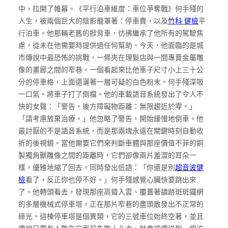
中，拉開了帷幕。《平行泊車維度：車位爭奪戰》何手殘的
人生，被兩個巨大的陰影籠罩著：停車費，以及
竹科 健檢
平
行泊車。他那輛老舊的掀背車，彷彿繼承了他所有的駕駛焦
慮，從未在他需要時提供過任何幫助。今天，他面臨的是城
市傳說中最恐怖的挑戰，一條夾在理髮店與一間專賣金屬雕
像的畫廊之間的窄巷。一個看起來比他車子尺寸小上三十公
分的停車格，上面還灑著一層可疑的白色粉末。何手殘深吸
一口氣。將車子打了倒檔。他的車載語音系統發出了令人不
快的女聲：「警告，後方障礙物距離：無限趨近於零。」
「請考慮放棄治療。」他忽略了警告，開始緩慢地倒車。他
最討厭的不是語音系統，而是那兩塊永遠在關鍵時刻自動收
折的後視鏡。當他需要它們來判斷車體與那座價值不菲的銅
製獨角獸雕像之間的距離時，它們卻像兩片羞澀的耳朵一
樣，優雅地縮了回去。同時發出低語：「你還是別
超音波健
檢
看了，反正你也停不好。」何手殘感覺心臟快要跳出來
了。他轉頭看去，發現那座高聳入雲、覆蓋著鏽跡斑斑鐵網
的多層機械式停車塔，正在那片窄巷的盡頭散發出不正常的
綠光。這棟停車塔是個異類，它的三號車位始終空著，並且