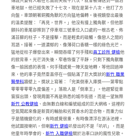
傳說只要有人敢在它面前失敗十八次，就會被傳送到一個泊
車地獄。他已經失敗了十七次。現在是第十八次。他打了方
向盤，車頭朝著銅獨角獸的方向猛地偏轉。後視鏡發出最後
的溫柔提醒：「再見，世界。」他沒有撞上獨角獸，但他那
顫抖的車尾卻擦到了停車塔三號車位入口處的一根古老、佈
滿苔蘚的柱子。不是撞擊，而是輕柔的碰觸，像戀人之間的
耳語。接著，一道濃郁的、像薄荷口香糖一樣的綠色光芒。
猛地從柱子爆發出來，瞬間吞噬了何手殘和
員工診所 健檢
他
的掀背車。光芒消失後，窄巷恢復了平靜，只剩下獨角獸雕
像一臉困惑的表情。何手殘感覺一陣天旋地轉，等他回過神
來，他的車子竟然垂直停在一個貼滿了巨大獎狀的
新竹 職業
醫學科
牆壁上。獎狀上寫著：「完美倒車入庫獎——第零點
零零零零零九度偏差。」落款人是「倒車王」。他趕緊從車
窗探出頭，發現周圍不再是熟悉的城市街道，而是一望無際
新竹 公教健檢
、由無數白線和編號組成的巨大網格。這裡的
空氣聞起來像是新買的輪胎和劣質香水的混合物，而重力似
乎是隨機變化的，有時感覺很重，有時像漂浮在游泳池裡。
他試圖按喇叭，但喇
新竹 健檢
叭發出的不是「叭叭」，而是
他童年時學會的、
新竹 入職健檢
關於泊車口訣的魔性兒歌。