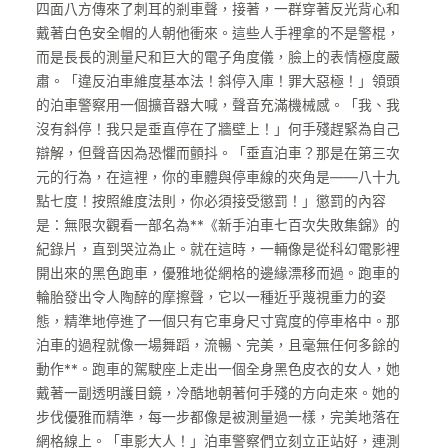
四面八方傳來了刺耳的剎車聲，接著，一群穿著反光背心和
戴著白色安全帽的人朝他衝來。這些人手裡拿的不是警棍，
而是長長的測量尺和巨大的電子角度儀，臉上的表情極度嚴
肅。「違反泊車維度基本法！斜停入庫！罪大惡極！」領頭
的泊車警察用一個擴音器大喊，聲音充滿機械感。「我、我
沒有斜停！我只是垂直停在了牆壁上！」何手殘趕緊為自己
辯解，但聲音因為恐懼而顫抖。「垂直泊車？那是在第三次
元的行為，在這裡，你的車體與停車線的夾角是——八十九
點七度！按照維度法則，你必須接受懲罰！」懲罰的內容
是：無限次觀看一部名為**《新手泊車七百次失敗集錦》的
紀錄片，直到哭泣為止。就在這時，一輛像是從科幻電影裡
開出來的黑色跑車，優雅地從網格的邊緣漂移而過。跑車的
輪胎發出令人陶醉的摩擦聲，它以一種近乎蔑視重力的姿
態，精準地停進了一個只有它車身尺寸寬度的停車格中。那
泊車的過程就像一場舞蹈，流暢、完美，且毫無任何多餘的
動作**。跑車的駕駛座上走出一個全身黑色皮衣的女人，她
戴著一副透明護目鏡，冷酷地朝著何手殘的方向走來。她的
步伐優雅而精準，每一步都像是被測量過一樣，完美地落在
網格線上。「車影大人！」泊車警察們立刻立正站好，連測