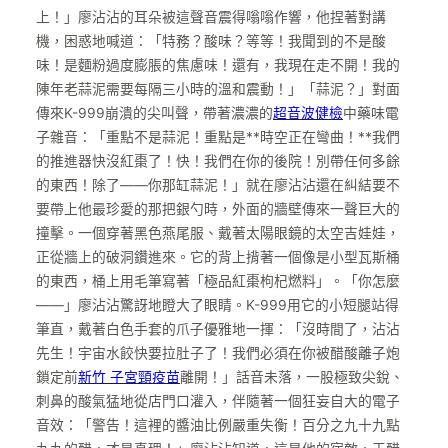
上！」廖沾沾的耳朵被這聲音震得嗡嗡作響，他捏著對講
機，困惑地喊道：「特務？酸味？等等！我聞到的不是酸
味！是麵粉過度膨脹的焦慮味！還有，我現在走不開！我的
陳年老蒜泥需要每隔三小時的溫和震動！」「蒜泥？」對面
傳來K-999崩潰的尖叫聲，帶著濃濃的
超音波健檢
中藥味電
子雜音：「重點不是蒜泥！重點是**時空正在彎曲！**我們
的推進器快沒紅棗了！快！我們在你的後院！別帶任何多餘
的東西！除了——你那缸蒜泥！」就在廖沾沾還在糾結要不
要帶上他最珍愛的那把銀勺時，外面的牆壁傳來一聲巨大的
撞擊。一個穿著黑色燕尾服、戴著太陽眼鏡的太空吉娃娃，
正從牆上的破洞鑽進來。它的背上揹著一個像是小型瓦斯桶
的東西，桶上用毛筆寫著「極品紅棗枸杞燃料」。「你怎麼
——」廖沾沾驚訝地瞪大了眼睛。K-999用它的小短腿站得
筆直，戴著白色手套的爪子優雅地一揮：「沒時間了，沾沾
先生！宇宙水餃快要拉肚子了！我們必須在你被醋酸離子炮
鎖定前
新竹 子宮頸疫苗
離開！」話音未落，一股極致尖銳、
刺鼻的酸氣猛地從店門口灌入，伴隨著一個狂妄自大的電子
音效：「警告！這裡的醬油比例嚴重失衡！百分之九十九點