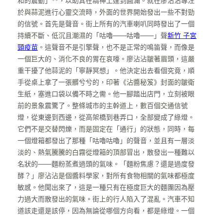
和的震動」**，以助其在精神上達到圓滿。就在廖沾沾專注
於與蒜泥進行心靈交流時，外面的世界開始發出一些不對勁
的信號。首先是聲音。街上所有的汽車喇叭同時發出了一個
持續不斷、低沉且潮濕的「咕嚕——咕嚕——」聲
新竹 子宮
頸疫苗
。這聲音不是引擎聲，也不是正常的鳴笛聲，而像是
一個巨大的、消化不良的胃在哀嚎。廖沾沾皺著眉頭，這嚴
重干擾了他蒜泥的「寧靜冥想」。他決定出去看個究竟，順
手從桌上拿了一張髒兮兮的，印著《沾醬秘笈》封面的皺衛
生紙，塞進口袋以備不時之需。他一腳踏出店門，立刻被眼
前的景象震驚了。整條城市的主幹道上，數百個交通信號
燈，從東邊到西邊，從高架橋到巷弄口，全部變成了綠燈。
它們不是交替閃爍，而是固定在「通行」的狀態，同時，每
一個燈箱都發出了那種「咕嚕咕嚕」的聲音，並且有一層淡
淡的、熱氣騰騰的白霧從燈箱的頂部冒出，散發出一種難以
名狀的——麵粉蒸煮過頭的氣味。「麵粉焦慮？還是過度發
酵？」廖沾沾是個醬料學家，對所有食物相關的氣味都極度
敏感。他聞出來了，這是一種只有在極度巨大的麵團因為壓
力過大而散發出的氣味。街上的行人陷入了混亂。汽車不知
道該走還是該停，因為無論從哪個方向看，都是綠燈。一個