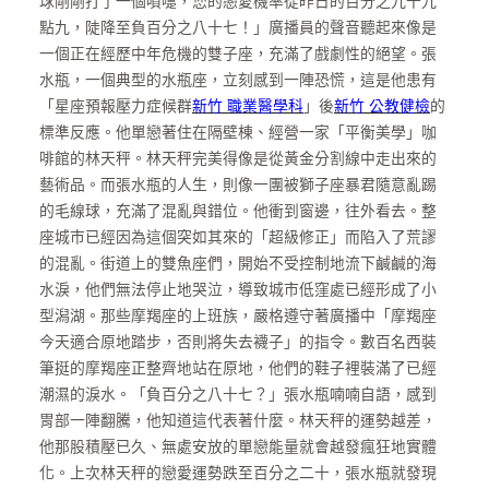
球剛剛打了一個噴嚏，您的戀愛機率從昨日的百分之九十九
點九，陡降至負百分之八十七！」廣播員的聲音聽起來像是
一個正在經歷中年危機的雙子座，充滿了戲劇性的絕望。張
水瓶，一個典型的水瓶座，立刻感到一陣恐慌，這是他患有
「星座預報壓力症候群
新竹 職業醫學科
」後
新竹 公教健檢
的
標準反應。他單戀著住在隔壁棟、經營一家「平衡美學」咖
啡館的林天秤。林天秤完美得像是從黃金分割線中走出來的
藝術品。而張水瓶的人生，則像一團被獅子座暴君隨意亂踢
的毛線球，充滿了混亂與錯位。他衝到窗邊，往外看去。整
座城市已經因為這個突如其來的「超級修正」而陷入了荒謬
的混亂。街道上的雙魚座們，開始不受控制地流下鹹鹹的海
水淚，他們無法停止地哭泣，導致城市低窪處已經形成了小
型潟湖。那些摩羯座的上班族，嚴格遵守著廣播中「摩羯座
今天適合原地踏步，否則將失去襪子」的指令。數百名西裝
筆挺的摩羯座正整齊地站在原地，他們的鞋子裡裝滿了已經
潮濕的淚水。「負百分之八十七？」張水瓶喃喃自語，感到
胃部一陣翻騰，他知道這代表著什麼。林天秤的運勢越差，
他那股積壓已久、無處安放的單戀能量就會越發瘋狂地實體
化。上次林天秤的戀愛運勢跌至百分之二十，張水瓶就發現