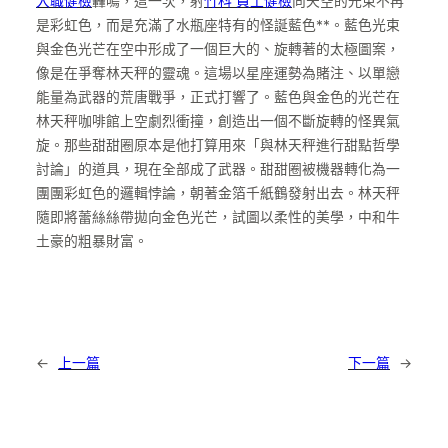
入職健檢
轟鳴，這一次，射
竹科 員工健檢
向天空的光束不再
是彩虹色，而是充滿了水瓶座特有的怪誕藍色**。藍色光束
與金色光芒在空中形成了一個巨大的、旋轉著的太極圖案，
像是在爭奪林天秤的靈魂。這場以星座運勢為賭注、以單戀
能量為武器的荒唐戰爭，正式打響了。藍色與金色的光芒在
林天秤咖啡館上空劇烈衝撞，創造出一個不斷旋轉的怪異氣
旋。那些甜甜圈原本是他打算用來「與林天秤進行甜點哲學
討論」的道具，現在全部成了武器。甜甜圈被機器轉化為一
團團彩虹色的邏輯悖論，朝著金箔千紙鶴發射出去。林天秤
隨即將蕾絲絲帶拋向金色光芒，試圖以柔性的美學，中和牛
土豪的粗暴財富。
←
上一篇
下一篇
→