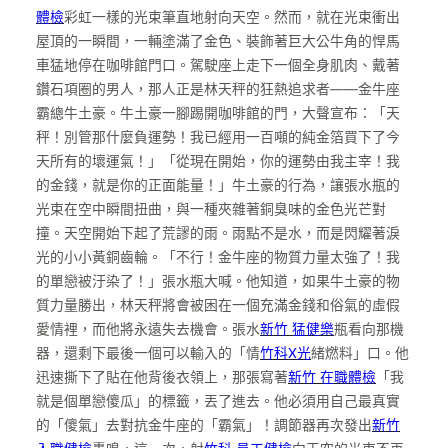
體檢
彩虹一樣的光束筆直地射向天空。然而，就在光束衝出
屋頂的一瞬間，一輛塗滿了金色、裝飾著巨大公牛角的悍馬
車猛地停在咖啡館門口。駕駛座上走下一個全身肌肉、戴著
鑽石項圈的男人，那人正是林天秤的狂熱追求者——金牛座
霸總牛土豪。牛土豪一腳踢開咖啡館的門，大聲宣布：「天
秤！別管那什麼負運勢！我已經用一百噸的純金箔買下了今
天所有的壞運氣！」「從現在開始，你的運勢由我主宰！我
的金錢，就是你的正面能量！」牛土豪的行為，讓張水瓶的
光束在空中瞬間扭曲，與一種夾雜著銅臭味的金色光芒對
撞。天空開始下起了荒謬的雨。雨點不是水，而是閃耀著淚
光的小小黃銅齒輪。「不行！金牛座的物質力量太強了！我
的單戀被汙染了！」張水瓶大喊。他知道，如果牛土豪的物
質力量勝出，林天秤將會被困在一個充滿金錢和俗氣的虛假
愛情裡，而他將永遠失去機會。張水
新竹 猛健樂
瓶看向那機
器，還剩下最後一個可以輸入的「情
竹科X光
緒燃料」口。他
迅速撕下了貼在他背後衣領上，那張寫著
新竹 在職體檢
「我
就是個單戀傻瓜」的標籤，丟了進去。他必須用自己最真實
的「傻氣」去對抗金牛座的「霸氣」！調節器再次發出
新竹