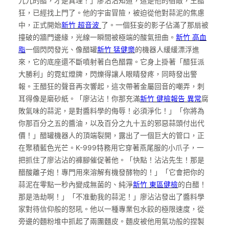
九九的醋，才是真理！」廖沾沾知道，這是他的宿敵，王醋
狂，已經找上門了。他的宇宙冒險，被迫從他對蒜泥的焦慮
中，正式開始
新竹 超音波
了。一個狂妄的影子佔滿了那扇被
撞破的牆門邊緣，光線一瞬間被極端的酸氣扭曲。
新竹 高血
脂
一個閃閃發光、像醋罐
新竹 猛健樂
的機器人緩緩漂浮進
來，它的底座還不斷噴射著白色醋霧。它身上掛著「醋狂派
大勝利」的霓虹燈牌，閃爍得讓人眼睛發疼，同時發出警
報。王醋狂的聲音再次響起，這次帶著金屬回音的嘲弄，刺
耳得像是磨砂紙。「廖沾沾！你那充滿
新竹 健檢報告 異常
腐
敗氣味的蒜泥，是對醬料學的侮辱！必須淨化！」「你將為
你那百分之五的醬油，以及百分之九十五的邪惡蒜頭付出代
價！」醋罐機器人的頂端裂開，露出了一個巨大的管口，正
在聚積藍色光芒。K-999特務用它穿著燕尾服的小爪子，一
把抓住了廖沾沾的褲腳催促著他。「快點！沾沾先生！那是
醋酸離子炮！專門用來溶解有機發酵物的！」「它會把你的
蒜泥在零點一秒內變成無菌的、純淨
新竹 東區健檢
的白醋！
那是浩劫啊！」「不准動我的蒜泥！」廖沾沾發出了醬料學
家對待信仰般的怒吼。他以一種專業包水餃的極限速度，從
旁邊的麵粉堆中抓起了兩團麵皮。麵皮被他用氣功般的捏製