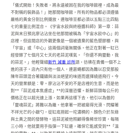
「儀式開始！失敗者，將永遠被困在我的咖啡館裡，成為最
不對稱的裝飾品！」她那間咖啡館，所有的物品都必須遵循
嚴格的黃金分割比例擺放，連咖啡豆都必須以五點三比四點
七的重量比例混合。《宇宙水餃與終極醬料師》第一章：蒜
泥與末日預兆廖沾沾坐在他那間被稱為「宇宙水餃中心」的
店裡，但這間店的外觀更像是一個被遺棄的藍色塑膠棚，與
「宇宙」或「中心」這兩個詞毫無關係。他正在對著一缸已
經發酵了七個月又七天的老蒜泥嘆氣。「你還不夠靈動，我
的蒜泥。」他輕聲細
新竹 減重 診所
語，彷彿在責備一個不上
進的孩子。店內只有他一個人，連蒼蠅都因為難以忍受那股
陳年蒜頭混合著鐵鏽與淡淡絕望的味道而選擇繞道飛行。今
天的營業額是：零。廖沾沾不安的不是店裡的生意，而是他
對**「蒜泥成本焦慮症」**的深層恐懼。新鮮蒜頭每公斤的
價格正在以超光速上漲，如果再這樣下去，他引以為傲的
「靈魂蒜泥」將難以為繼。他拿著一把被磨得光滑、閃耀著
不祥光芒的小銀勺，從缸底撈起一坨濃稠的、顏色介於灰綠
與土黃之間的發酵物。這蒜泥被他照顧得像稀世珍寶，每隔
三小時，他就要用手指彈一下缸邊，確保它能感受到**「溫