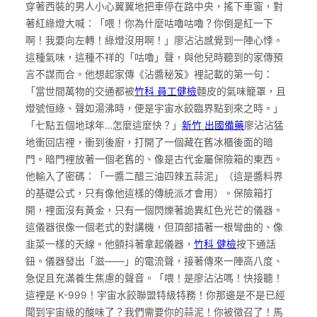
穿著西裝的男人小心翼翼地把車停在路中央，搖下車窗，對
著紅綠燈大喊：「喂！你為什麼咕嚕咕嚕？你倒是紅一下
啊！我要向左轉！綠燈沒用啊！」廖沾沾感覺到一陣心悸。
這種氣味，這種不祥的「咕嚕」聲，與他兒時聽到的家傳預
言不謀而合。他想起家傳《沾醬秘笈》裡記載的第一句：
「當世間萬物的交通都被
竹科 員工健檢
麵皮的氣味籠罩，且
燈號恒綠、聲如湯沸時，便是宇宙水餃臨界點到來之時。」
「七點五個地球年…怎麼這麼快？」
新竹 出國備藥
廖沾沾猛
地衝回店裡，衝到後廚，打開了一個藏在舊冰櫃後面的暗
門。暗門裡放著一個老舊的、像是古代金屬保險箱的東西。
他輸入了密碼：「一醬二醋三油四辣五蒜泥」（這是醬料界
的基礎公式，只有像他這樣的傳統派才會用）。保險箱打
開，裡面沒有黃金，只有一個閃爍著詭異紅色光芒的儀器。
這儀器很像一個老式的對講機，但頂部插著一根彎曲的、像
韭菜一樣的天線。他顫抖著拿起儀器，
竹科 健檢
按下通話
鈕。儀器發出「滋——」的電流聲，接著傳來一陣高八度、
急促且充滿養生焦慮的聲音。「喂！是廖沾沾嗎！快接聽！
這裡是 K-999！宇宙水餃聯盟特級特務！你那邊是不是已經
聞到宇宙級的酸味了？我們需要你的蒜泥！你被徵召了！馬