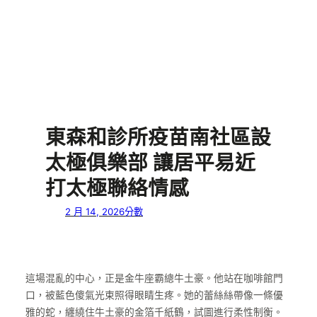
東森和診所疫苗南社區設
太極俱樂部 讓居平易近
打太極聯絡情感
2 月 14, 2026
分數
這場混亂的中心，正是金牛座霸總牛土豪。他站在咖啡館門
口，被藍色傻氣光束照得眼睛生疼。她的蕾絲絲帶像一條優
雅的蛇，纏繞住牛土豪的金箔千紙鶴，試圖進行柔性制衡。