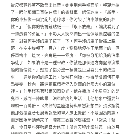
量尺都顫抖著不敢發出聲音。她走到何手殘面前，輕蔑地掃
了一眼他那輛垂直貼在牆上的掀背車，語氣冰冷。「新手，
你的車技像一團混亂的毛線球。你污染了泊車維度的純粹
性。」「但你的後視鏡貼紙——『永不放棄』，讓我看到了
一絲愚蠢的勇氣。」車影大人突然掏出一個像是遙控器的裝
置，對著何手殘的車子按了一下。何手殘的車子從牆上脫
落，在空中旋轉了一百八十度，穩穩地停在了地面上的一個
停車格中。這次，夾角是——零度。「你被分配給我的泊車
學徒了。如果泊車是一種宗教，你就是那個連方向盤都沒摸
過的新信徒。」她指了指旁邊一輛像是巨型嬰兒車的改造
車：「這是你的訓練工具，從現在開始，你得學會如何在零
點零零一秒內，將這輛車精準停入對面的針眼大小的車位
裡。」何手殘看著那輛閃閃發光、還在播放《小星星》的嬰
兒車，感到一陣眩暈。泊車維度的生活，比他想象中還要無
理頭一百萬倍。《失控的星座運勢與單戀狂想曲》張水瓶從
他那張覆蓋著七層舊報紙的單人床上驚醒，不是因為鬧鐘，
而是因為屋頂傳來了一陣震耳欲聾的廣播聲。「緊急！緊
急！今日星座運勢超級大修正！所有天秤座請注意！由於月