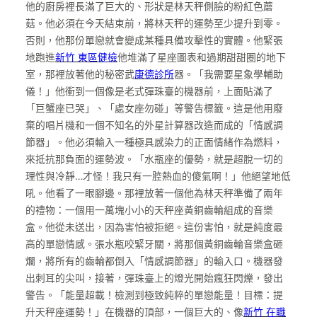
他的廚房裡長滿了巨大的、形狀是林天秤側臉的粉紅色蘑
菇。他必須在今天結束前，將林天秤的運勢至少提升到零。
否則，他那份單戀就會變成某種具備攻擊性的實體。他緊張
地跑進
新竹 東區健檢
他堆滿了星座圖表和過期甜甜圈的地下
室，那裡放著他的秘密武
康德診所
器。「我需要星象學輔助
儀！」他衝到一個像是老式彈珠臺的機器前，上面貼滿了
「巨蟹座已哭」、「處女座勿碰」等警告標籤。這是他用廢
棄的唱片機和一個不知名的外星計算器改造而成的「情感調
節器」。他必須輸入一種極具感染力的正面情緒作為燃料，
來抵抗那負面的運勢波。「水瓶座的優勢，就是超脫一切的
理性與冷靜…才怪！我只有一腔熱血的傻氣啊！」他絕望地低
吼。他看了一眼腳邊。那裡放著一個他為林天秤準備了兩年
的禮物：一個用一萬塊小小的天秤座黃銅齒輪組成的音樂
盒。他從未送出，因為害怕被拒絕。這份害怕，就是純度最
高的單戀情感。張水瓶咬緊牙關，將那個黃銅齒輪音樂盒砸
爛，將所有的齒輪都倒入「情感調節器」的輸入口。機器發
出刺耳的尖叫，接著，彈珠臺上的燈光開始瘋狂閃爍，發出
警告。「能量超載！檢測到極致純粹的單戀能量！目標：提
升天秤座運勢！」在機器的頂部，一個巨大的、像
新竹 在職