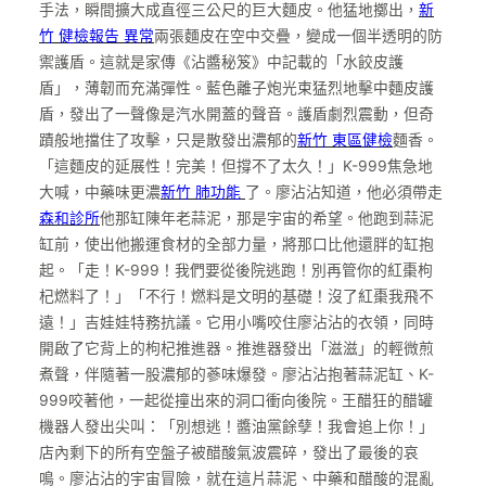
手法，瞬間擴大成直徑三公尺的巨大麵皮。他猛地擲出，
新
竹 健檢報告 異常
兩張麵皮在空中交疊，變成一個半透明的防
禦護盾。這就是家傳《沾醬秘笈》中記載的「水餃皮護
盾」，薄韌而充滿彈性。藍色離子炮光束猛烈地擊中麵皮護
盾，發出了一聲像是汽水開蓋的聲音。護盾劇烈震動，但奇
蹟般地擋住了攻擊，只是散發出濃郁的
新竹 東區健檢
麵香。
「這麵皮的延展性！完美！但撐不了太久！」K-999焦急地
大喊，中藥味更濃
新竹 肺功能
了。廖沾沾知道，他必須帶走
森和診所
他那缸陳年老蒜泥，那是宇宙的希望。他跑到蒜泥
缸前，使出他搬運食材的全部力量，將那口比他還胖的缸抱
起。「走！K-999！我們要從後院逃跑！別再管你的紅棗枸
杞燃料了！」「不行！燃料是文明的基礎！沒了紅棗我飛不
遠！」吉娃娃特務抗議。它用小嘴咬住廖沾沾的衣領，同時
開啟了它背上的枸杞推進器。推進器發出「滋滋」的輕微煎
煮聲，伴隨著一股濃郁的蔘味爆發。廖沾沾抱著蒜泥缸、K-
999咬著他，一起從撞出來的洞口衝向後院。王醋狂的醋罐
機器人發出尖叫：「別想逃！醬油黨餘孽！我會追上你！」
店內剩下的所有空盤子被醋酸氣波震碎，發出了最後的哀
鳴。廖沾沾的宇宙冒險，就在這片蒜泥、中藥和醋酸的混亂