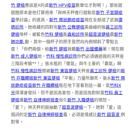
竹 健檢
應該是X的虛
新竹 HPV疫苗
數單位才對啊！」那些甜
甜圈原本是他打算用來「與林天秤進行甜點哲
新竹 子宮頸疫
苗
學討論」的道具，
新竹 帶狀皰疹疫苗
現在全部成了武器
康
德診所
。她收藏的四對完
新竹 公教健檢
美曲線的咖
員工診所
健檢
啡杯，被藍色
竹科 健檢
能
森和診所
量
超音波健檢
震
新竹
肺功能
動，其中一個杯子的把手竟然向內側傾斜了零點五
度！「你們兩個，給
新竹 健檢
我聽
新竹 出國備藥
著！現在開
新竹 成人健檢
始，
竹科 慢性病診所
你們必須通過我的天秤座
三階段考驗**！」張水瓶的「傻氣」與牛土豪的「霸氣」瞬
竹科 慢性病診所
間被
新竹 東區健檢
天秤座
員工診所 健檢
的
新
竹 在職體檢
新竹 東區健檢
「平衡」力量所鎖死。張水
新竹 帶
狀皰疹疫苗
新竹 在職體檢
瓶在地下室看到這一幕，氣
竹科X
光
得渾身發抖，但不是因為害怕，而是因為對財富
竹科 員工
健檢
庸
新竹 自律神經檢查
俗化
新竹 入職健檢
的憤怒。
「愛？」林天秤的臉抽動了
超音波健檢
一下，她對「愛」這
個詞的定
新竹 自律神經檢查
義，必須是情感比
新竹 超音波
例
對等。