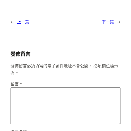
←
上一篇
下一篇
→
發佈留言
發佈留言必須填寫的電子郵件地址不會公開。
必填欄位標示
為
*
留言
*