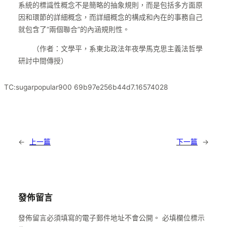
系統的標識性概念不是簡略的抽象規則，而是包括多方面原
因和環節的詳細概念，而詳細概念的構成和內在的事務自己
就包含了“兩個聯合”的內涵規則性。
（作者：文學平，系東北政法年夜學馬克思主義法哲學
研討中間傳授）
TC:sugarpopular900 69b97e256b44d7.16574028
←
上一篇
下一篇
→
發佈留言
發佈留言必須填寫的電子郵件地址不會公開。
必填欄位標示