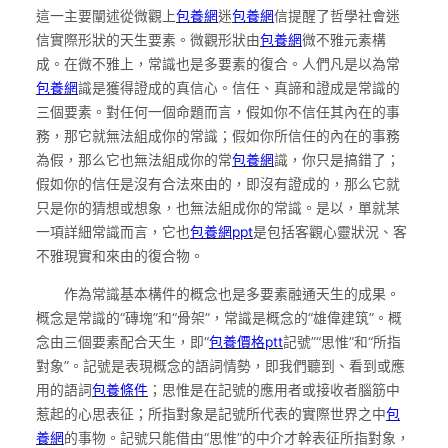
這一主要闡述從微觀上
包養網
迷
包養網
信提醒了哲學社會迷
信實際形狀的天生要素。微觀形狀由
包養網
微不雅元素構
成。在微不雅上，常識也是多要素的復合。人們凡是以為常
包養網
識是獲得證成的真信心。信任、真諦和證成是常識的
三個要素。對任何一個命題而言，假如你不信任其內在的事
務，那它就無法組成你的常識；假如你所信任的內在的事務
為假，那么它也無法組成你的常
包養網
識，你只是搞錯了；
假如你的信任是沒有合法來由的，即沒有證成的，那么它就
只是你的猜想或想象，也無法組成你的常識。是以，單就某
一項詳細常識而言，它也
包養網ppt
是包括客觀心靈狀況、客
不雅現實和來由的復合物。
作為常識基本構件的概念也是多要素融通天生的成果。
概念是常識的“磚塊”和“骨架”，常識是概念的“雄偉建筑”。概
念由三個要素配合天生，即“
包養價格ptt
記號”“思惟”和“所指
對象”。記號是表現概念的語詞情勢，即我們聽到、看到或應
用的語詞
包養條件
；思惟是在記號的應用者或接收者腦筋中
惹起的心思表征；所指對象是記號所代表的實際世界之中
包
養網
的事物。記號只能借由“思惟”的中介才幹表征所指對象，