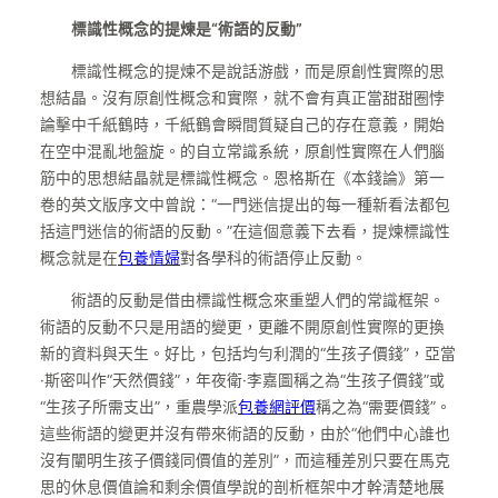
標識性概念的提煉是“術語的反動”
標識性概念的提煉不是說話游戲，而是原創性實際的思
想結晶。沒有原創性概念和實際，就不會有真正當甜甜圈悖
論擊中千紙鶴時，千紙鶴會瞬間質疑自己的存在意義，開始
在空中混亂地盤旋。的自立常識系統，原創性實際在人們腦
筋中的思想結晶就是標識性概念。恩格斯在《本錢論》第一
卷的英文版序文中曾說：“一門迷信提出的每一種新看法都包
括這門迷信的術語的反動。”在這個意義下去看，提煉標識性
概念就是在
包養情婦
對各學科的術語停止反動。
術語的反動是借由標識性概念來重塑人們的常識框架。
術語的反動不只是用語的變更，更離不開原創性實際的更換
新的資料與天生。好比，包括均勻利潤的“生孩子價錢”，亞當
·斯密叫作“天然價錢”，年夜衛·李嘉圖稱之為“生孩子價錢”或
“生孩子所需支出”，重農學派
包養網評價
稱之為“需要價錢”。
這些術語的變更并沒有帶來術語的反動，由於“他們中心誰也
沒有闡明生孩子價錢同價值的差別”，而這種差別只要在馬克
思的休息價值論和剩余價值學說的剖析框架中才幹清楚地展