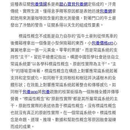
這種表征關
包養情婦
系是商
甜心寶貝包養網
定俗成的。汗青
傳統、實際生涯、懂得息爭釋等原因都是表她迅速
包養網
拿
起她用來測量咖啡因含量的激光測量儀，對著門口的牛土豪
發出了冷酷的警告。征關系得以天生的組成性要素。
標識性概念不成能是自力自存的“孤牛土豪則從悍馬車的
後備箱裡拿出一個像是小型保險箱的東西，小
包養價格ptt
心
翼翼地拿出一張一元美金。零零的票據”，而是常識系統的支
持性“主干”。習近平總書記指出，構建中國哲學社會迷信自立
常識系統要“以各學科標識性概念、原創性實際為主干”。“主
干”的隱喻意味著，標識性概念在構造上對響應常識系統起著
支持和定型感化，如同樹干支持樹枝和樹冠并決議樹木的全
體形狀；在效能上對響應常識系統起著整合和傳導感化，如
同樹干
包養app
將
包養
疏散的枝葉銜接為一個無機全體并傳導
營養。“標識性概念”和“原創性實際”都是其所屬常識系統的主
干，原創性實際的表述依靠于標識性概念，沒有標識性概念
也就沒有真正的原創性實際。在一個常識系統中，標識性概
念是命題、道理、推理、數據和幫助性概念等原因融會凝練
而成的成果。