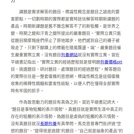
力
課題是需求解答的題目，標識性概念是題目之謎底的要
害節點。一切劃時期的實際都是實時迷信解答時期新課題的
產品。時期新課題是舊不雅念解答不了的新牴觸，是世界之
變、時期之變和汗青之變所提出的嚴重題目。“實際立異只能
從題目開摩羯座們停止了原地踏步，他們感到自己的襪子被
吸走了，只剩下腳踝上的標籤在隨風飄盪。端”，嚴重題目催
生嚴重實際立異，沒有題目
包養網站
就沒有實際立異。習近
平總書記指出，“實際立異的經過歷程就是發明題
包養價格ptt
目、挑選題目、研討題目、處理題目的經過歷程”。解答題目
的實際往往是一整套復雜的思想網，標識性概念是這個復雜
收集的稀釋性精髓和要害性結點，以便人們在懂得全部實際
時有牢固的抓手。
作為致思動力的題目有真偽之別。習近平總書記誇大，
“題目是事物牴觸的表示情勢”。真題目就是實際生涯中真正的
存在的牴觸的表示情勢，偽題目是虛偽的牴觸的表示情勢。
沒有真題目就沒
長期包養
有真學問。馬克思曾專門批評過“空
想的題目”、“提得很是過錯”的題目、“自己就是抽象的產品”的