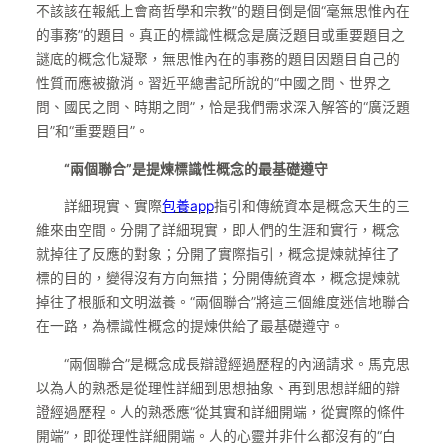
不該該在報紙上會商哲學和宗教”的題目倒是個“毫無思惟內在
的事務”的題目。真正的標識性概念是廣泛題目或重要題目之
謎底的概念化凝聚，無思惟內在的事務的題目因題目自己的
性質而應被撤消。習近平總書記所說的“中國之問、世界之
問、國民之問、時期之問”，恰是我們需求深入解答的“廣泛題
目”和“重要題目”。
“兩個聯合”是提煉標識性概念的最基礎遵守
詳細現實、實際
包養app
指引和傳統資本是概念天生的三
維來由空間。分開了詳細現實，即人們的生涯和實行，概念
就掉往了反應的對象；分開了實際指引，概念提煉就掉往了
標的目的，變得沒有方向無措；分開傳統資本，概念提煉就
掉往了根脈和文明滋養。“兩個聯合”將這三個維度迷信地聯合
在一路，為標識性概念的提煉供給了最基礎遵守。
“兩個聯合”是概念成長辯證經過歷程的內涵請求。馬克思
以為人的熟悉是從理性詳細到思想抽象、再到思想詳細的辯
證經過歷程。人的熟悉應“從其實和詳細開端，從實際的條件
開端”，即從理性詳細開端。人的心靈并非什么都沒有的“白