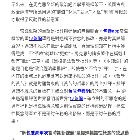
示出來。在馬克思全新的政治經濟學常識框架下，英國古典
政治經濟學所應用過的“價值”“休息”“薪水”“地租”“利潤”等概念
才取得了反動性的新意涵。
常識框架的重塑是批評與建構的無機聯合。
包養app
常識
框架的重
包養網
塑既是對過錯不雅念的修改，亦是對真諦簡
直證。過錯不雅念在批評中被剔除，真諦性認知在建構中獲
得證成。不“革故”就難以“更始”。馬克思的諸多著作在稱號上
都有“批評”二字，如《黑格爾法哲學批評》等，《本錢論》的
副題目也是“政治經濟學批評”；即使書名不含“批評”二字，在
內在的事務上也必定含有對過錯不雅念的批評，如，《哲學
的貧苦》就是對蒲魯東的《貧苦的哲學》的周全批評。批評
過錯不雅念的目標在于確立對
台灣包養網
的的不雅念，并“經
由過程批評舊世界發明新世界”
包養網
。確立對的不雅念的經
過歷程也是標識性概念和原創性實際的建構經過歷程，標識
性概念簡直立不是研討任務的出發點，而是研討任務的成
果。
“解
包養網單次
答時期新課題”是提煉標識性概念的致思動