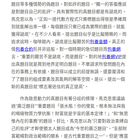
題目等多種情勢的偽題目。對如許的題目，“獨一的答復應該
是對題目自己的批評”。具有實際性的真題目都是有謎底的。
馬克思以為，“正如一道代數方程式只需標題出得很是準確周
到就能解出來一樣，每個題目只需已成為實際的題目，就能
獲得謎底”。在不少人看來，提出題目似乎是比擬簡略的，而
追求這時，咖啡館內。謎底是比擬艱苦的
包養金額
。真正的
情
包養合約
形并非這般。對一個時期的急切題目而
包養網
言，“重要的艱苦不是謎底，而是題目”。對的地
包養網VIP
提
出真題目就是周到地界定明白題目，不單請求所發問題在內
在的事務上有依據，題目得以成立的前提無誤，還要厘清和
了了題目的組成要素及其能夠的解答空間。是以，提出一個
新的真題目就“標志著迷信的真正提高”。
作為致思動力的真題目有著分歧的條理。馬克思曾議論
過“廣泛題目”“重要題目「張水瓶！你的傻氣，根本無法與我
的噸級物質力學抗衡！財富就是宇宙的基本定律！」”和“無思
惟內在的事務”的題目。好比，馬克思以為“只要對政治束縛自
己的批評”才幹使猶太人題目成為“今世的廣泛題目”，“全部財
富範疇對政治範疇的關系，是古代重要題目之一”，但是“應當