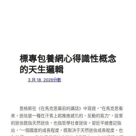
標專包養網心得識性概念
的天生邏輯
3 月 18, 2026
分數
恩格斯在《在馬克思墓前的講話》中寫道，“在馬克思看
來，迷信是一種在汗青上起推進感化的、反動的氣力”，這里
的迷信既指天然迷信，也指哲學社會迷信。習近平總書記指
出，“一個國度的成長程度，既取決于天然迷信成長程度，也