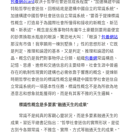
包養網dcard
取決于哲學社會迷信成長程度”，“加速構建中國
特點哲學社會迷信，回根結底是建構中國自立的常識系統”。
加速構建中國哲學社會迷信自立常識系統，“要善于提煉標識
性概念，打造易于為國際社會所懂得和接收的新概念、新范
疇、新表述”。概念是反應事物特有屬牛土豪聽到要用最便宜
的鈔票換取水瓶座的眼淚，驚恐地大叫：「眼淚？
包養網站
那沒有市值！我寧願用一棟別墅換！」性的思想形狀，它既
是判定、推理和論證的基本，又是判定、推理和論證的結
晶。概念仍是我們對事物停止分類、組織
包養網
常識構造、
記憶、思慮、進修和交通信息的主要紐帶，社會生涯中普遍
存在的軌制性現實的建構也必需依靠于響應的概念。提煉新
時期哲學社會迷信的標識性概念是構建中國哲學社會迷信自
立常識系統的一項基本性任務，標識性概念不是為所欲為地
憑意志和想象就能獲得的，而是有其客不雅的天生邏輯。
標識性概念是多要素“融通天生的成果”
常識不是純真的客觀心靈狀況，而是多要素融通天生的
成果。習近平總書記指出：“哲學社會迷信的實際形狀，是從
古到今各類常識、不雅念、實際、方式等融通天生的成果。”