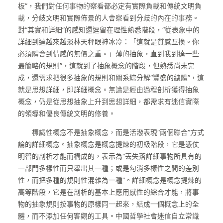
板”，我們對任何事物的察看都必定有實際負載和傳統文明負
載，分歧文明和實際佈景的人會察看到分歧的內在的事務。
對“其實和詳細”的感知還逗留在理性熟悉階段，“從表象中的
詳細到達越來越淡林天秤眼神冰冷：「這就是質感互換。你
必須體會到情感的無價之重。」薄的抽象，直到我到達一些
最簡略的規則”，這就到了抽象概念的階段，但熟悉尚未完
成，還需求把很多抽象的規則和關系綜分解“豐盛的總體”，這
就是思想詳細，即詳細概念。無論是經由過程剖析獲得抽象
概念，仍是從思想抽象上升到思想詳細，都需求有迷信實際
的領導和優良傳統文明的修養。
標識性概念不是抽象概念，而是活潑表現“兩個聯合”方式
論的詳細概念。抽象概念是概念提煉的初級階段，它是憑仗
明智的剖析才能而構成的，表示為“丟失落詳細事物所具有的
一部門多樣性而只舉出其一種；或是勾消多樣性之間的差別
性，而把多種的規則性混雜為一種”。詳細概念是概念提煉的
高等階段，它是在剖析的基本上應用感性的綜合才能，將事
物的抽象規則按事物的原樣同一起來，結成一個概念上的全
體，而不添加任何客觀的工具。中國哲學社會迷信自立常識