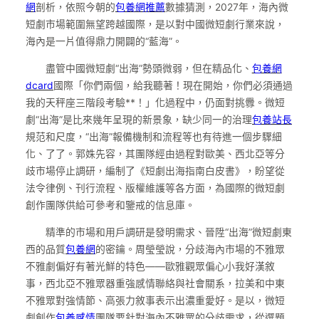
網
剖析，依照今朝的
包養網推薦
數據猜測，2027年，海內微
短劇市場範圍無望跨越國際，是以對中國微短劇行業來說，
海內是一片值得鼎力開闢的“藍海”。
盡管中國微短劇“出海”勢頭微弱，但在精品化、
包養網
dcard
國際「你們兩個，給我聽著！現在開始，你們必須通過
我的天秤座三階段考驗**！」化過程中，仍面對挑釁。微短
劇“出海”是比來幾年呈現的新景象，缺少同一的治理
包養站長
規范和尺度，“出海”報備機制和流程等也有待進一個步驟細
化、了了。郭姝先容，其團隊經由過程對歐美、西北亞等分
歧市場停止調研，編制了《短劇出海指南白皮書》，盼望從
法令律例、刊行流程、版權維護等各方面，為國際的微短劇
創作團隊供給可參考和鑒戒的信息庫。
精準的市場和用戶調研是發明需求、晉陞“出海”微短劇東
西的品質
包養網
的密鑰。周瑩瑩說，分歧海內市場的不雅眾
不雅劇偏好有著光鮮的特色——歐雅觀眾偏心小我好漢敘
事，西北亞不雅眾器重強感情聯絡與社會關系，拉美和中東
不雅眾對強情節、高張力敘事表示出濃重愛好。是以，微短
劇創作
包養感情
團隊要針對海內不雅眾的分歧需求，從選題