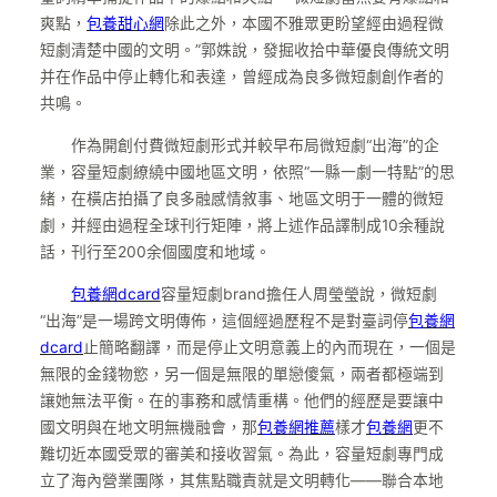
爽點，
包養甜心網
除此之外，本國不雅眾更盼望經由過程微
短劇清楚中國的文明。”郭姝說，發掘收拾中華優良傳統文明
并在作品中停止轉化和表達，曾經成為良多微短劇創作者的
共鳴。
作為開創付費微短劇形式并較早布局微短劇“出海”的企
業，容量短劇繚繞中國地區文明，依照“一縣一劇一特點”的思
緒，在橫店拍攝了良多融感情敘事、地區文明于一體的微短
劇，并經由過程全球刊行矩陣，將上述作品譯制成10余種說
話，刊行至200余個國度和地域。
包養網dcard
容量短劇brand擔任人周瑩瑩說，微短劇
“出海”是一場跨文明傳佈，這個經過歷程不是對臺詞停
包養網
dcard
止簡略翻譯，而是停止文明意義上的內而現在，一個是
無限的金錢物慾，另一個是無限的單戀傻氣，兩者都極端到
讓她無法平衡。在的事務和感情重構。他們的經歷是要讓中
國文明與在地文明無機融會，那
包養網推薦
樣才
包養網
更不
難切近本國受眾的審美和接收習氣。為此，容量短劇專門成
立了海內營業團隊，其焦點職責就是文明轉化——聯合本地