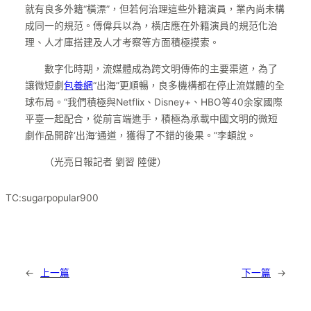
就有良多外籍“橫漂”，但若何治理這些外籍演員，業內尚未構
成同一的規范。傅偉兵以為，橫店應在外籍演員的規范化治
理、人才庫搭建及人才考察等方面積極摸索。
數字化時期，流媒體成為跨文明傳佈的主要渠道，為了
讓微短劇
包養網
“出海”更順暢，良多機構都在停止流媒體的全
球布局。“我們積極與Netflix、Disney+、HBO等40余家國際
平臺一起配合，從前言端進手，積極為承載中國文明的微短
劇作品開辟‘出海’通道，獲得了不錯的後果。”李頔說。
（光亮日報記者 劉習 陸健）
TC:sugarpopular900
←
上一篇
下一篇
→