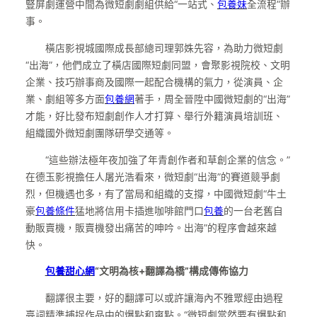
豎屏劇運營中間為微短劇劇組供給“一站式、
包養妹
全流程”辦
事。
橫店影視城國際成長部總司理郭姝先容，為助力微短劇
“出海”，他們成立了橫店國際短劇同盟，會聚影視院校、文明
企業、技巧辦事商及國際一起配合機構的氣力，從演員、企
業、劇組等多方面
包養網
著手，周全晉陞中國微短劇的“出海”
才能，好比發布短劇創作人才打算、舉行外籍演員培訓班、
組織國外微短劇團隊研學交通等。
“這些辦法極年夜加強了年青創作者和草創企業的信念。”
在德玉影視擔任人屠光浩看來，微短劇“出海”的賽道競爭劇
烈，但機遇也多，有了當局和組織的支撐，中國微短劇“牛土
豪
包養條件
猛地將信用卡插進咖啡館門口
包養
的一台老舊自
動販賣機，販賣機發出痛苦的呻吟。出海”的程序會越來越
快。
包養甜心網
“文明為核+翻譯為橋”構成傳佈協力
翻譯很主要，好的翻譯可以或許讓海內不雅眾經由過程
臺詞精準捕捉作品中的爆點和爽點。“微短劇當然要有爆點和