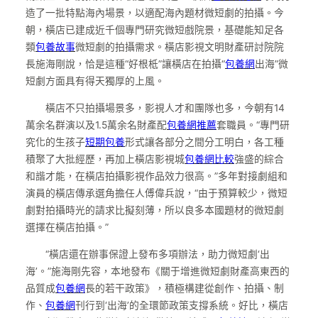
造了一批特點海內場景，以適配海內題材微短劇的拍攝。今
朝，橫店已建成近千個專門研究微短戲院景，基礎能知足各
類
包養故事
微短劇的拍攝需求。橫店影視文明財產研討院院
長施海剛說，恰是這種“好根柢”讓橫店在拍攝“
包養網
出海”微
短劇方面具有得天獨厚的上風。
橫店不只拍攝場景多，影視人才和團隊也多，今朝有14
萬余名群演以及1.5萬余名財產配
包養網推薦
套職員。“專門研
究化的生孩子
短期包養
形式讓各部分之間分工明白，各工種
積聚了大批經歷，再加上橫店影視城
包養網比較
強盛的綜合
和諧才能，在橫店拍攝影視作品效力很高。”多年對接劇組和
演員的橫店傳承選角擔任人傅偉兵說，“由于預算較少，微短
劇對拍攝時光的請求比擬刻薄，所以良多本國題材的微短劇
選擇在橫店拍攝。”
“橫店還在辦事保證上發布多項辦法，助力微短劇‘出
海’。”施海剛先容，本地發布《關于增進微短劇財產高東西的
品質成
包養網
長的若干政策》，積極構建從創作、拍攝、制
作、
包養網
刊行到‘出海’的全環節政策支撐系統。好比，橫店