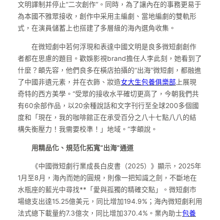
文明譯制并停止“二次創作”。同時，為了讓內在的事務更易于
為本國不雅眾接收，創作中采用主編劇、當地編劇的雙軌形
式，在演員儲蓄上也搭建了多層級的海內選角收集。
在微短劇中若何浮現和表達中國文明是良多微短劇創作
者都在思慮的題目。歡娛影視brand擔任人李此刻，她看到了
什麼？頔先容，他們良多在橫店拍攝的“出海”微短劇，都融進
了中國非遺元素，并在衣飾、妝造
女大生包養俱樂部
上展現
奇特的西方美學。“受眾的接收水平確切更高了，今朝我們共
有60余部作品，以20余種說話和文字刊行至全球200多個國
度和「現在，我的咖啡館正在承受百分之八十七點八八的結
構失衡壓力！我需要校準！」地域。”李頔說。
用精品化、規范化拓寬“出海”通道
《中國微短劇行業成長白皮書（2025）》顯示，2025年
1月至8月，海內而她的圓規，則像一把知識之劍，不斷地在
水瓶座的藍光中尋找**「愛與孤獨的精確交點」。微短劇市
場總支出達15.25億美元，同比增加194.9%；海內微短劇利用
法式總下載量約7.3億次，同比增加370.4%。業內助士
包養