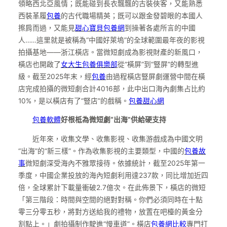
領略西北亞風情；既能碰到長衣飄飄的古裝俠客，又能熟悉
西裝革履
包養
的古代職場精英；既可以跟金發碧眼的本國人
擦肩而過，又能見
甜心寶貝包養網
到操著各處所言的中國
人……這里就是被稱為“中國好萊塢”的全球範圍最年夜的影視
拍攝基地——浙江橫店。當微短劇成為影視財產的新風口，
橫店也開啟了
女大生包養俱樂部
從“橫屏”到“豎屏”的轉型進
級。截至2025年末，經
包養
由過程橫店豎屏劇運營中間在橫
店完成拍攝的微短劇合計4016部，此中出口海內劇集占比約
10%，是以橫店有了“豎店”的戲稱。
包養甜心網
包養軟體
好根柢為微短劇“出海”供給硬支持
近年來，收集文學、收集影視、收集游戲成為中國文明
“出海”的“新三樣”。作為收集影視的主要類型，中國的
包養故
事
微短劇深受海內不雅眾接待。依據統計，截至2025年第一
季度，中國企業投放的海內短劇利用達237款，同比增加近四
倍，全球累計下載量衝破2.7億次。在此佈景下，橫店的微短
「第三階段：時間與空間的絕對對稱。你們必須同時在十點
零三分零五秒，將對方送給我的禮物，放置在吧檯的黃金分
割點上。」劇拍攝制作駛進“慢車道”。橫店
包養網比較
專門打