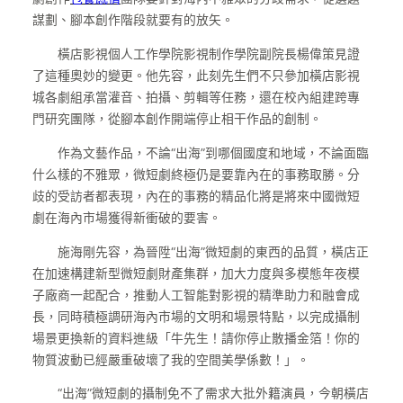
謀劃、腳本創作階段就要有的放矢。
橫店影視個人工作學院影視制作學院副院長楊偉策見證
了這種奧妙的變更。他先容，此刻先生們不只參加橫店影視
城各劇組承當灌音、拍攝、剪輯等任務，還在校內組建跨專
門研究團隊，從腳本創作開端停止相干作品的創制。
作為文藝作品，不論“出海”到哪個國度和地域，不論面臨
什么樣的不雅眾，微短劇終極仍是要靠內在的事務取勝。分
歧的受訪者都表現，內在的事務的精品化將是將來中國微短
劇在海內市場獲得新衝破的要害。
施海剛先容，為晉陞“出海”微短劇的東西的品質，橫店正
在加速構建新型微短劇財產集群，加大力度與多模態年夜模
子廠商一起配合，推動人工智能對影視的精準助力和融會成
長，同時積極調研海內市場的文明和場景特點，以完成攝制
場景更換新的資料進級「牛先生！請你停止散播金箔！你的
物質波動已經嚴重破壞了我的空間美學係數！」。
“出海”微短劇的攝制免不了需求大批外籍演員，今朝橫店