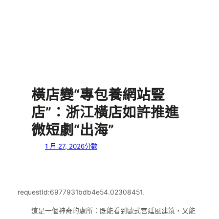
橫店變“專包養網站豎
店”：浙江橫店如許推進
微短劇“出海”
1 月 27, 2026
分數
requestId:6977931bdb4e54.02308451.
這是一個神奇的處所：既能看到歐式宮廷風建筑，又能